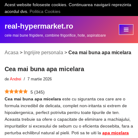
Acest website foloseste cookies. Continuarea navigarii reprezinta
acordul dvs.
Politica Cookies
Sari
la
real-hypermarket.ro
conținut
cele mai bune frigidere, combine frigorifice, hote, aspiratoare
Acasa
>
Ingrijire personala
>
Cea mai buna apa micelara
Cea mai buna apa micelara
de
Andrei
7 martie 2026
5
(
345
)
Cea mai buna apa micelara
este cu siguranta cea care are o
formula incredibil de delicata, complet non-iritanta si extrem de
hipoalergenica, perfect potrivita pentru toate tipurile de ten.
Aceasta trebuie sa ofere o capacitate de eliminare a machiajului,
impuritatilor si excesului de sebum cu o eficienta deosebita, fara a
perturba echilibrul natural al pielii. Poti sa te uiti la
apa micelara