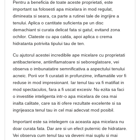
Pentru a beneficia de toate aceste proprietati, este
important sa folosesti apa micelara in mod regulat,
dimineata si seara, ca parte a rutinei tale de ingrijire a
tenului. Aplica o cantitate suficienta pe un disc
demachiant si curata delicat fata si gatul, evitand zona
ochilor. Clateste cu apa calda, apoi aplica o crema
hidratanta potrivita tipului tau de ten.
Cu ajutorul acestei incredibile ape micelare cu proprietati
antibacteriene, antiinflamatoare si seboreglatoare, vei
observa o imbunatatire semnificativa a aspectului tenului
acneic. Porii vor fi curatati in profunzime, inflamatiile vor fi
reduse in mod impresionant. Iar tenul tau va fi matifiat in
mod spectaculos, fara a fi uscat excesiv. Nu ezita sa faci
o investitie inteligenta intr-o apa micelara de cea mai
inalta calitate, care sa iti ofere rezultate excelente si sa
ingrijeasca tenul tau in cel mai adecvat mod posibil.
Important este sa intelegem ca aceasta apa micelara nu
doar curata fata. Dar are si un efect puternic de hidratare.
Vei observa cum tenul tau va deveni mai suplu si mai