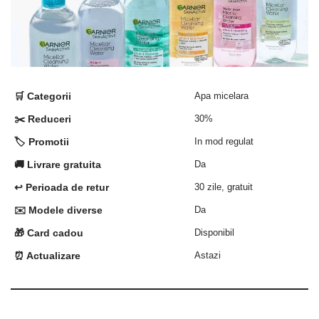
🛒 Categorii
Apa micelara
✂️ Reduceri
30%
🏷️ Promotii
In mod regulat
🚚 Livrare gratuita
Da
↩️ Perioada de retur
30 zile, gratuit
✉️ Modele diverse
Da
🎁 Card cadou
Disponibil
⏰ Actualizare
Astazi