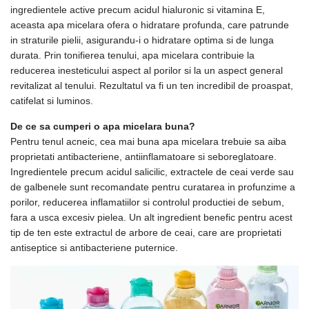
ingredientele active precum acidul hialuronic si vitamina E,
aceasta apa micelara ofera o hidratare profunda, care patrunde
in straturile pielii, asigurandu-i o hidratare optima si de lunga
durata. Prin tonifierea tenului, apa micelara contribuie la
reducerea inesteticului aspect al porilor si la un aspect general
revitalizat al tenului. Rezultatul va fi un ten incredibil de proaspat,
catifelat si luminos.
De ce sa cumperi o apa micelara buna?
Pentru tenul acneic, cea mai buna apa micelara trebuie sa aiba
proprietati antibacteriene, antiinflamatoare si seboreglatoare.
Ingredientele precum acidul salicilic, extractele de ceai verde sau
de galbenele sunt recomandate pentru curatarea in profunzime a
porilor, reducerea inflamatiilor si controlul productiei de sebum,
fara a usca excesiv pielea. Un alt ingredient benefic pentru acest
tip de ten este extractul de arbore de ceai, care are proprietati
antiseptice si antibacteriene puternice.