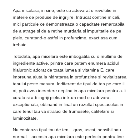
Apa micelara, in sine, este cu adevarat o revolutie in
materie de produse de ingrijire. Intrucat contine miceli,
mici particule ce demonstreaza o capacitate remarcabila
de a atrage si de a retine murdaria si impuritatile de pe
piele, curatand-o astfel in profunzime, exact asa cum
trebuie.
Totodata, apa micelara este imbogatita cu o multime de
ingrediente active, printre care putem enumera acidul
hialuronic adorat de toata lumea si vitamina E, care
impreuna ajuta la hidratarea in profunzime si revitalizarea
tenului peste masura. Indiferent de tipul de ten pe care il
ai, poti avea incredere deplina in apa micelara pentru a-ti
curata si a-ti ingriji pielea intr-un mod cu adevarat
exceptionala, obtinand in final un rezultat spectaculos in
care tenul tau va straluci de frumusete, catifelare si
luminozitate.
Nu conteaza tipul tau de ten – gras, uscat, sensibil sau
normal – aceasta apa micelara este perfecta pentru tine.