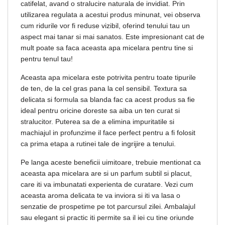
catifelat, avand o stralucire naturala de invidiat. Prin
utilizarea regulata a acestui produs minunat, vei observa
cum ridurile vor fi reduse vizibil, oferind tenului tau un
aspect mai tanar si mai sanatos. Este impresionant cat de
mult poate sa faca aceasta apa micelara pentru tine si
pentru tenul tau!
Aceasta apa micelara este potrivita pentru toate tipurile
de ten, de la cel gras pana la cel sensibil. Textura sa
delicata si formula sa blanda fac ca acest produs sa fie
ideal pentru oricine doreste sa aiba un ten curat si
stralucitor. Puterea sa de a elimina impuritatile si
machiajul in profunzime il face perfect pentru a fi folosit
ca prima etapa a rutinei tale de ingrijire a tenului.
Pe langa aceste beneficii uimitoare, trebuie mentionat ca
aceasta apa micelara are si un parfum subtil si placut,
care iti va imbunatati experienta de curatare. Vezi cum
aceasta aroma delicata te va inviora si iti va lasa o
senzatie de prospetime pe tot parcursul zilei. Ambalajul
sau elegant si practic iti permite sa il iei cu tine oriunde