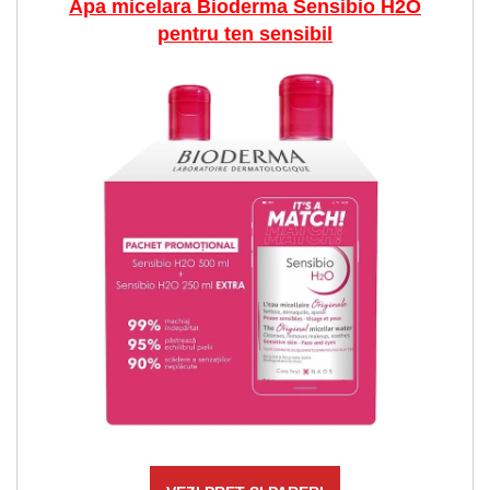
Apa micelara Bioderma Sensibio H2O
pentru ten sensibil