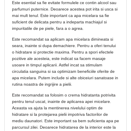
Este esential sa fie evitate formulele ce contin alcool sau
parfumuri puternice. Deoarece acestea pot irita si usca si
mai mult tenul. Este important ca apa micelara sa fie
suficient de delicata pentru a indeparta machiajul si
impuritatile de pe piele, fara a o agrea.
Este recomandat sa aplicam apa micelara dimineata si
seara, inainte si dupa demachiere. Pentru a oferi tenului
o hidratare si protectie maxima. Pentru a spori efectele
pozitive ale acesteia, este indicat sa facem masaje
usoare in timpul aplicarii. Astfel incat sa stimulam
circulatia sanguina si sa optimizam beneficiile oferite de
apa micelara. Putem include si alte obiceiuri sanatoase in
rutina noastra de ingrijire a pielii.
Este recomandat sa folosim o crema hidratanta potrivita
pentru tenul uscat, inainte de aplicarea apei micelare.
Aceasta va ajuta la mentinerea nivelului optim de
hidratare si la protejarea pielii impotriva factorilor de
mediu daunatori. Este important sa bem suficienta apa pe
parcursul zilei. Deoarece hidratarea de la interior este la