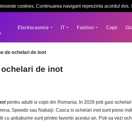
oloseste cookies. Continuarea navigarii reprezinta acordul dvs.
Electrocasnice
IT
Fashion
Copii
Gra
e
 de ochelari de inot
ochelari de inot
not
pentru adulti si copii din Romania. In 2026 poti gasi ochelari 
rena, Speedo sau Nabaiji. Casca si ochelari inot sunt piese indi
ti cu antiaburire sunt printre favoritii acestui an. Poti sa vezi oc