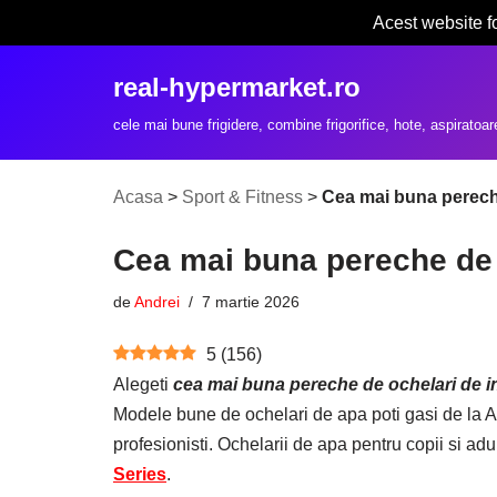
Acest website f
Sari
real-hypermarket.ro
la
conținut
cele mai bune frigidere, combine frigorifice, hote, aspiratoar
Acasa
>
Sport & Fitness
>
Cea mai buna pereche
Cea mai buna pereche de 
de
Andrei
7 martie 2026
5
(
156
)
Alegeti
cea mai buna pereche de ochelari de i
Modele bune de ochelari de apa poti gasi de la A
profesionisti. Ochelarii de apa pentru copii si adul
Series
.