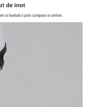
ri de inot
mei si barbati ii poti cumpara si online.