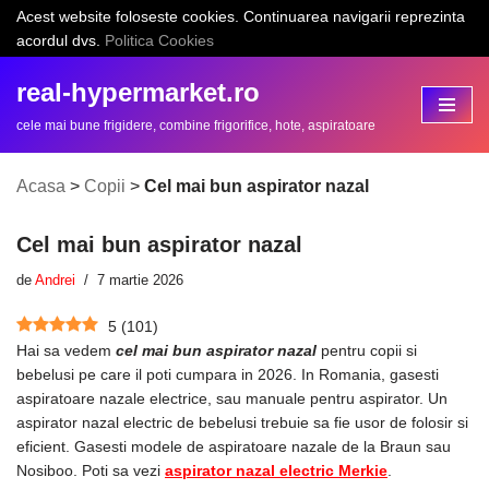
Acest website foloseste cookies. Continuarea navigarii reprezinta
acordul dvs.
Politica Cookies
Sari
la
real-hypermarket.ro
conținut
cele mai bune frigidere, combine frigorifice, hote, aspiratoare
Acasa
>
Copii
>
Cel mai bun aspirator nazal
Cel mai bun aspirator nazal
de
Andrei
7 martie 2026
5
(
101
)
Hai sa vedem
cel mai bun aspirator nazal
pentru copii si
bebelusi pe care il poti cumpara in 2026. In Romania, gasesti
aspiratoare nazale electrice, sau manuale pentru aspirator. Un
aspirator nazal electric de bebelusi trebuie sa fie usor de folosir si
eficient. Gasesti modele de aspiratoare nazale de la Braun sau
Nosiboo. Poti sa vezi
aspirator nazal electric Merkie
.