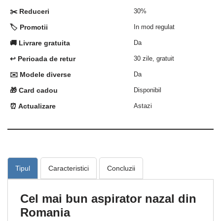
✂️ Reduceri
30%
🏷️ Promotii
In mod regulat
🚚 Livrare gratuita
Da
↩️ Perioada de retur
30 zile, gratuit
✉️ Modele diverse
Da
🎁 Card cadou
Disponibil
⏰ Actualizare
Astazi
Tipul
Caracteristici
Concluzii
Cel mai bun aspirator nazal din
Romania