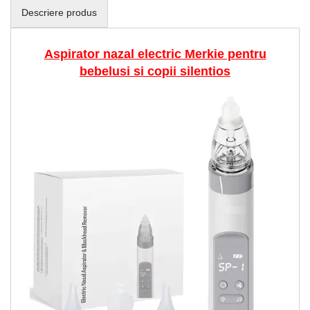
Descriere produs
Aspirator nazal electric Merkie pentru
bebelusi si copii silentios