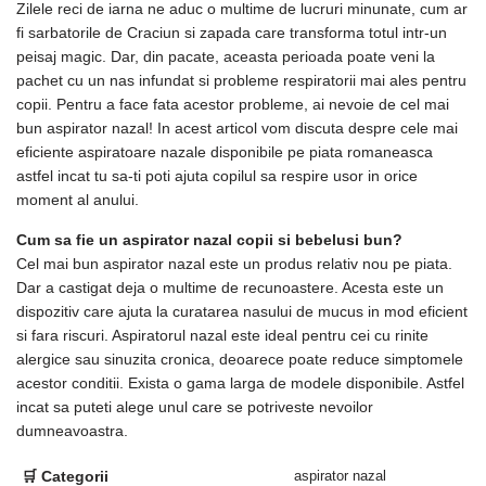
Zilele reci de iarna ne aduc o multime de lucruri minunate, cum ar
fi sarbatorile de Craciun si zapada care transforma totul intr-un
peisaj magic. Dar, din pacate, aceasta perioada poate veni la
pachet cu un nas infundat si probleme respiratorii mai ales pentru
copii. Pentru a face fata acestor probleme, ai nevoie de cel mai
bun aspirator nazal! In acest articol vom discuta despre cele mai
eficiente aspiratoare nazale disponibile pe piata romaneasca
astfel incat tu sa-ti poti ajuta copilul sa respire usor in orice
moment al anului.
Cum sa fie un aspirator nazal copii si bebelusi bun?
Cel mai bun aspirator nazal este un produs relativ nou pe piata.
Dar a castigat deja o multime de recunoastere. Acesta este un
dispozitiv care ajuta la curatarea nasului de mucus in mod eficient
si fara riscuri. Aspiratorul nazal este ideal pentru cei cu rinite
alergice sau sinuzita cronica, deoarece poate reduce simptomele
acestor conditii. Exista o gama larga de modele disponibile. Astfel
incat sa puteti alege unul care se potriveste nevoilor
dumneavoastra.
🛒 Categorii
aspirator nazal