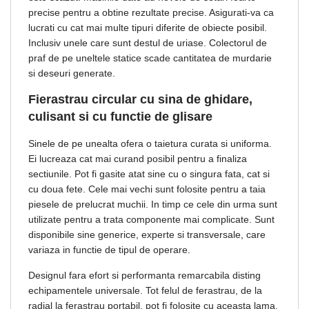
precise pentru a obtine rezultate precise. Asigurati-va ca
lucrati cu cat mai multe tipuri diferite de obiecte posibil.
Inclusiv unele care sunt destul de uriase. Colectorul de
praf de pe uneltele statice scade cantitatea de murdarie
si deseuri generate.
Fierastrau circular cu sina de ghidare,
culisant si cu functie de glisare
Sinele de pe unealta ofera o taietura curata si uniforma.
Ei lucreaza cat mai curand posibil pentru a finaliza
sectiunile. Pot fi gasite atat sine cu o singura fata, cat si
cu doua fete. Cele mai vechi sunt folosite pentru a taia
piesele de prelucrat muchii. In timp ce cele din urma sunt
utilizate pentru a trata componente mai complicate. Sunt
disponibile sine generice, experte si transversale, care
variaza in functie de tipul de operare.
Designul fara efort si performanta remarcabila disting
echipamentele universale. Tot felul de ferastrau, de la
radial la ferastrau portabil, pot fi folosite cu aceasta lama.