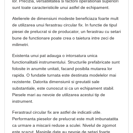
lor. Precizia, versatilitatea si factorii operationali superiori
sunt toate caracteristicile unui astfel de echipament.
Atelierele de dimensiuni modeste beneficiaza foarte mult
de utilizarea unui ferastrau circular fix. In functie de tipul
piesei de prelucrat si de producator, un ferastrau cu setari
bune de functionare poate crea o taietura intre zeci de
milimetri.
Existenta unui pat adauga o intorsatura unica
functionalitatii instrumentului. Structurile prefabricate sunt
folosite in anumite unitati, facand posibila mutarea lor
rapida. O fundatie turnata este destinata modelelor mai
rezistente. Datorita dimensiunii si greutatii sale
substantiale, este cunoscut si ca un echipament stabil.
Piesele mari au nevoie de utilizarea acestui tip de
instrument.
Ferastraul circular fix are astfel de indicatii utile.
Performanta pieselor de prelucrat este mult imbunatatita
ca urmare a miscarii reduse a sculei. Nivelul de zgomot
este scazut. Masinile date au nevoie de setari foarte