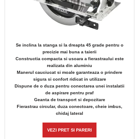
Se inclina la stanga si la dreapta 45 grade pentru o
precizie mai buna a taierii
Constructia compacta si usoara a fierastraului este
realizata din aluminiu
Manerul cauciucat si moale garanteaza o prindere
sigura si confort ridicat in utilizare
Dispune de o duza pentru conectarea unei instalatii
de aspirare pentru praf
Geanta de transport si depozitare
Fierastrau circular, duza conectoare, cheie imbus,
chidaj lateral
VEZI PRET SI PARERI