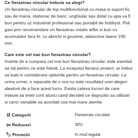
Ce fierastrau circular trebuie sa alegi?
Un fierastrau circular de top multifunctional cu masa si suport fix,
sau de mana, stationar de banc, unghiular sau dotat cu apa va fi
bun pentru uz industrial profesional sau portabil de hobbyst. Poti
gasi prin recomandare un fierastrau rotativ ieftin si bun cu
acumulator fara fir, cu abricht si grosime, adancime taiere 100
mm.
Care este cel mai bun fierastrau circular?
Inainte de a cumpara cel mai bun fierastrau circular, este esential
sa stii pentru ce este folosit. La inceputul fiecarui proiect, ar trebui
sa luati in considerare optiunile pentru un ferastrau circular. La
urma urmei, o reparatie de o ora nu este rezultatul unei alegeri
aleatorii de a face acest lucru. Exista cateva lucruri de care
trebuie sa tineti cont atunci cand decideti ce dispozitiv sa utilizati
si caror variabile sa acordati cea mai mare atentie.
🛒 Categorii
Fierastraie circulare
✂️ Reduceri
30%
🏷️ Promotii
In mod regulat