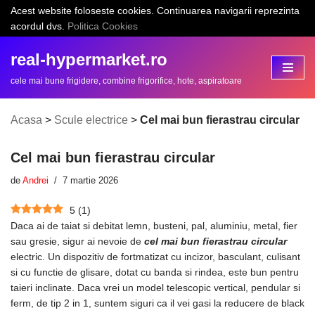
Acest website foloseste cookies. Continuarea navigarii reprezinta
acordul dvs.
Politica Cookies
Sari
la
real-hypermarket.ro
conținut
cele mai bune frigidere, combine frigorifice, hote, aspiratoare
Acasa
>
Scule electrice
>
Cel mai bun fierastrau circular
Cel mai bun fierastrau circular
de
Andrei
7 martie 2026
5
(
1
)
Daca ai de taiat si debitat lemn, busteni, pal, aluminiu, metal, fier
sau gresie, sigur ai nevoie de
cel mai bun fierastrau circular
electric. Un dispozitiv de fortmatizat cu incizor, basculant, culisant
si cu functie de glisare, dotat cu banda si rindea, este bun pentru
taieri inclinate. Daca vrei un model telescopic vertical, pendular si
ferm, de tip 2 in 1, suntem siguri ca il vei gasi la reducere de black