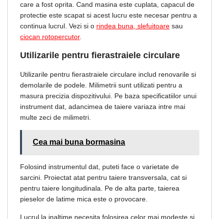
care a fost oprita. Cand masina este cuplata, capacul de
protectie este scapat si acest lucru este necesar pentru a
continua lucrul. Vezi si o
rindea buna,
slefuitoare
sau
ciocan rotopercutor
.
Utilizarile pentru fierastraiele circulare
Utilizarile pentru fierastraiele circulare includ renovarile si
demolarile de podele. Milimetrii sunt utilizati pentru a
masura precizia dispozitivului. Pe baza specificatiilor unui
instrument dat, adancimea de taiere variaza intre mai
multe zeci de milimetri.
Cea mai buna bormasina
Folosind instrumentul dat, puteti face o varietate de
sarcini. Proiectat atat pentru taiere transversala, cat si
pentru taiere longitudinala. Pe de alta parte, taierea
pieselor de latime mica este o provocare.
Lucrul la inaltime necesita folosirea celor mai modeste si