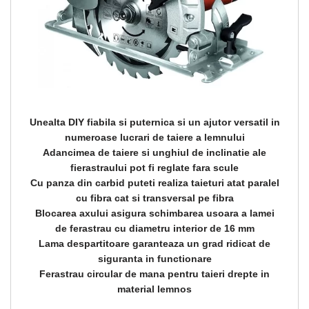
Unealta DIY fiabila si puternica si un ajutor versatil in
numeroase lucrari de taiere a lemnului
Adancimea de taiere si unghiul de inclinatie ale
fierastraului pot fi reglate fara scule
Cu panza din carbid puteti realiza taieturi atat paralel
cu fibra cat si transversal pe fibra
Blocarea axului asigura schimbarea usoara a lamei
de ferastrau cu diametru interior de 16 mm
Lama despartitoare garanteaza un grad ridicat de
siguranta in functionare
Ferastrau circular de mana pentru taieri drepte in
material lemnos