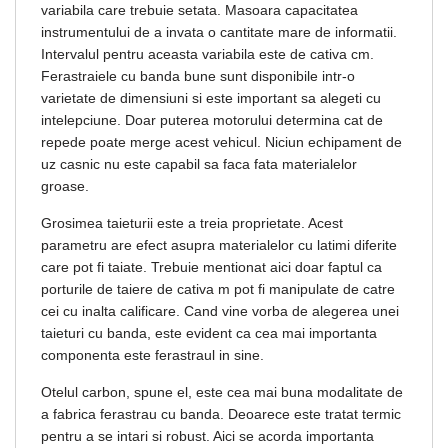
variabila care trebuie setata. Masoara capacitatea
instrumentului de a invata o cantitate mare de informatii.
Intervalul pentru aceasta variabila este de cativa cm.
Ferastraiele cu banda bune sunt disponibile intr-o
varietate de dimensiuni si este important sa alegeti cu
intelepciune. Doar puterea motorului determina cat de
repede poate merge acest vehicul. Niciun echipament de
uz casnic nu este capabil sa faca fata materialelor
groase.
Grosimea taieturii este a treia proprietate. Acest
parametru are efect asupra materialelor cu latimi diferite
care pot fi taiate. Trebuie mentionat aici doar faptul ca
porturile de taiere de cativa m pot fi manipulate de catre
cei cu inalta calificare. Cand vine vorba de alegerea unei
taieturi cu banda, este evident ca cea mai importanta
componenta este ferastraul in sine.
Otelul carbon, spune el, este cea mai buna modalitate de
a fabrica ferastrau cu banda. Deoarece este tratat termic
pentru a se intari si robust. Aici se acorda importanta