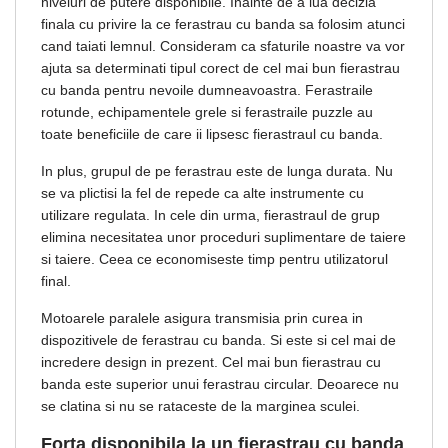
niveluri de putere disponibile. Inainte de a lua decizia
finala cu privire la ce ferastrau cu banda sa folosim atunci
cand taiati lemnul. Consideram ca sfaturile noastre va vor
ajuta sa determinati tipul corect de cel mai bun fierastrau
cu banda pentru nevoile dumneavoastra. Ferastraile
rotunde, echipamentele grele si ferastraile puzzle au
toate beneficiile de care ii lipsesc fierastraul cu banda.
In plus, grupul de pe ferastrau este de lunga durata. Nu
se va plictisi la fel de repede ca alte instrumente cu
utilizare regulata. In cele din urma, fierastraul de grup
elimina necesitatea unor proceduri suplimentare de taiere
si taiere. Ceea ce economiseste timp pentru utilizatorul
final.
Motoarele paralele asigura transmisia prin curea in
dispozitivele de ferastrau cu banda. Si este si cel mai de
incredere design in prezent. Cel mai bun fierastrau cu
banda este superior unui ferastrau circular. Deoarece nu
se clatina si nu se rataceste de la marginea sculei.
Forta disponibila la un fierastrau cu banda