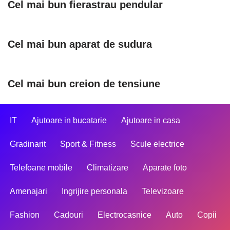
Cel mai bun fierastrau pendular
Cel mai bun aparat de sudura
Cel mai bun creion de tensiune
IT
Ajutoare in bucatarie
Ajutoare in casa
Gradinarit
Sport & Fitness
Scule electrice
Telefoane mobile
Climatizare
Aparate foto
Amenajari
Ingrijire personala
Televizoare
Fashion
Cadouri
Electrocasnice
Auto
Copii