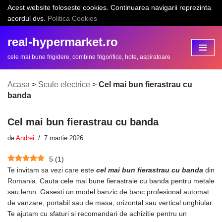
Acest website foloseste cookies. Continuarea navigarii reprezinta
acordul dvs.
Politica Cookies
Sari
la
real-hypermarket.ro
conținut
cele mai bune frigidere, combine frigorifice, hote, aspiratoare
Acasa
>
Scule electrice
>
Cel mai bun fierastrau cu
banda
Cel mai bun fierastrau cu banda
de
Andrei
7 martie 2026
5
(
1
)
Te invitam sa vezi care este
cel mai bun fierastrau cu banda
din
Romania. Cauta cele mai bune fierastraie cu banda pentru metale
sau lemn. Gasesti un model banzic de banc profesional automat
de vanzare, portabil sau de masa, orizontal sau vertical unghiular.
Te ajutam cu sfaturi si recomandari de achizitie pentru un