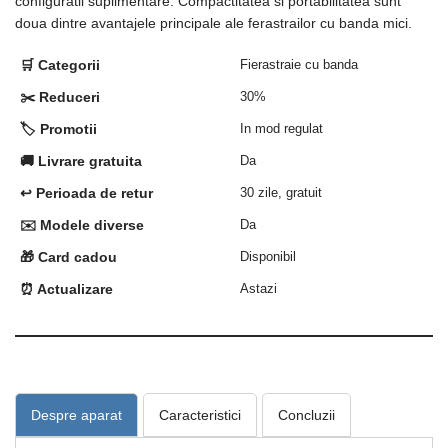
configuratii suplimentare. Compactitatea si portabilitatea sunt
doua dintre avantajele principale ale ferastrailor cu banda mici.
🛒 Categorii
Fierastraie cu banda
✂️ Reduceri
30%
🏷️ Promotii
In mod regulat
🚚 Livrare gratuita
Da
↩️ Perioada de retur
30 zile, gratuit
✉️ Modele diverse
Da
🎁 Card cadou
Disponibil
⏰ Actualizare
Astazi
Despre aparat
Caracteristici
Concluzii