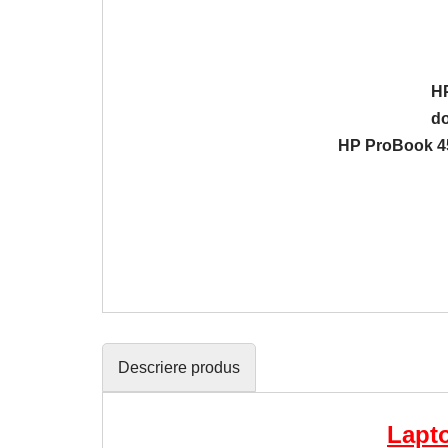
HP
do
HP ProBook 450 
Descriere produs
Lapto