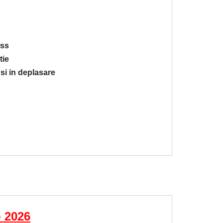
ess
tie
 si in deplasare
o 2026