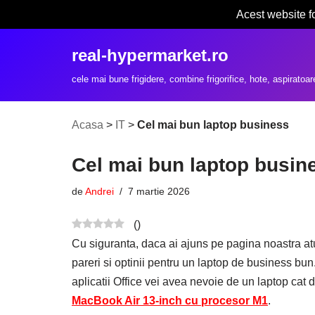
Acest website f
Sari
real-hypermarket.ro
la
conținut
cele mai bune frigidere, combine frigorifice, hote, aspiratoar
Acasa
>
IT
>
Cel mai bun laptop business
Cel mai bun laptop busin
de
Andrei
7 martie 2026
(
)
Cu siguranta, daca ai ajuns pe pagina noastra atu
pareri si optinii pentru un laptop de business bun
aplicatii Office vei avea nevoie de un laptop cat 
MacBook Air 13-inch cu procesor M1
.