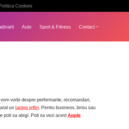
Politica Cookies
dinarit
Auto
Sport & Fitness
Contact
ti vom vorbi despre performante, recomandari,
parat un
laptop ieftin
. Pentru business, birou sau
e poti sa alegi. Poti sa vezi acest
Apple