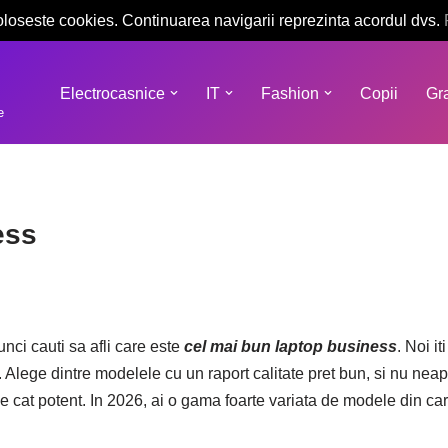
oloseste cookies. Continuarea navigarii reprezinta acordul dvs.
Electrocasnice
IT
Fashion
Copii
Gra
e
ess
nci cauti sa afli care este
cel mai bun laptop business
. Noi i
. Alege dintre modelele cu un raport calitate pret bun, si nu nea
de cat potent. In 2026, ai o gama foarte variata de modele din car