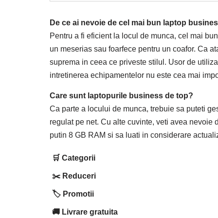
De ce ai nevoie de cel mai bun laptop busine
Pentru a fi eficient la locul de munca, cel mai bu
un meserias sau foarfece pentru un coafor. Ca atar
suprema in ceea ce priveste stilul. Usor de utilizat
intretinerea echipamentelor nu este cea mai impo
Care sunt laptopurile business de top?
Ca parte a locului de munca, trebuie sa puteti ges
regulat pe net. Cu alte cuvinte, veti avea nevoi
putin 8 GB RAM si sa luati in considerare actual
🛒 Categorii
✂️ Reduceri
🏷️ Promotii
🚚 Livrare gratuita