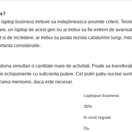
ss?
n laptop business trebuie sa indeplineasca anumite criterii. Teor
e, un laptop de acest gen nu ar trebui sa fie extrem de avansat t
 si de incredere, ar trebui sa poata rezista calatoriilor lungi, med
rtanta consideratie.
tiona simultan o cantitate mare de activitati. Poate sa transferat
e de echipamente cu suficienta putere. Cel putin patru nuclee s
izarea memoriei, daca este necesar.
Laptopuri business
30%
In mod regulat
Da