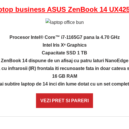
ptop business ASUS ZenBook 14 UX42
Procesor Intel® Core™ i7-1165G7 pana la 4.70 GHz
Intel Iris Xᵉ Graphics
Capacitate SSD 1 TB
ZenBook 14 dispune de un afisaj cu patru laturi NanoEdge
cu infrarosii (IR) frontala iti recunoaste fata in doar cateva
16 GB RAM
ai subtire laptop de 14 inci din lume dotat cu un set complet
VEZI PRET SI PARERI