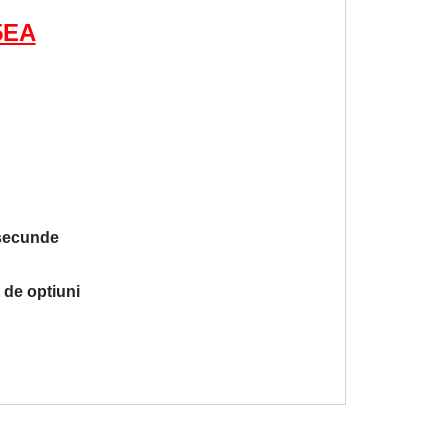
5EA
 secunde
 de optiuni