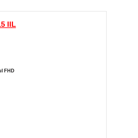
5 IIL
ul FHD