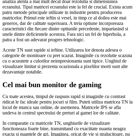
analiza atenta a mai mult decat doar rezolutia si dimensiunea
ecranului. Tipul matricei ecranului este la fel de crucial. Exista acum
patru metode principale utilizate in industrie pentru producerea
matricelor. Primul este ieftin si vesel, in timp ce al doilea este mai
generos, dar de calitate superioara. A treia optiune incorporeaza
caracteristici din fiecare dintre optiunile precedente, impartasind si
unele dintre deficientele acestora. Fara nici un fel de hiperbola, a
patra a fost un adevarat progres tehnologic.
Aceste TN sunt rapide si ieftine. Utilizarea lor denota adesea o
categorie de monitoare cu pret scazut. Imaginile cu rezolutie scazuta
cu o acuratete a culorilor neimpresionanta sunt tipice. Unghiul de
vizualizare limitat si prezenta ocazionala a pixelilor morti sunt alte
dezavantaje notabile.
Cel mai bun monitor de gaming
Cu toate acestea, timpul de raspuns rapid si imaginile cu contrast
ridicat le fac ideale pentru jocuri si film. Puteti utiliza matricea TN la
locul de munca sau online, de asemenea. Matricele IPS se afla
undeva in centrul spectrului de preturi al gamei lor de calitate.
In comparatie cu matricele TN, unghiurile de vizualizare
functioneaza foarte bine, transmitand cu exactitate nuanta neagra
exacta si nuantele de gri. Imaginea, oricat de vie si stralucitoare, nu