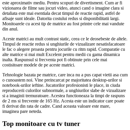
este aproximativ mediu. Pentru scopuri de divertisment. Cum ar fi
vizionarea de filme sau jocuri video, atunci cand o imagine clara si
detaliata este mai esentiala decat timpul de reactie rapid, astfel de
afisaje sunt ideale. Datorita costului redus si disponibilitatii largi.
Monitoarele cu acest tip de matrice au fost printre cele mai vandute
din anul.
Aceste matrici au mult contrast static, ceea ce le deosebeste de altele.
Timpul de reactie redus si unghiurile de vizualizare nesatisfacatoare
le fac o alegere proasta pentru jocurile cu ritm rapid. Comparatie cu
alte matrice si mai mult Excelent pentru medii cu gama dinamica
inalta. Raspunsul si frecventa pot fi obtinute prin cele mai
costisitoare modele de pe aceste matrici.
Tehnologie bazata pe matrice, care inca nu a pus capat vietii asa cum
o cunoastem noi. Vine preincarcat pe majoritatea desktop-urilor si
notebook-urilor ieftine. Jucatorilor profesionisti le place, in ciuda
reproducerii culorilor subnormale, a unghiurilor slabe de vizualizare
si a imaginii tremuratoare. Acestea functioneaza la timpi de raspuns
de 2 ms si frecvente de 165 Hz. Acesta este un indicator care poate
fi derivat din rata de cadre. Cand aceasta valoare este mare,
imaginea pare neteda.
Top monitoare cu tv tuner