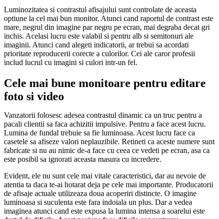
Luminozitatea si contrastul afisajului sunt controlate de aceasta
optiune la cel mai bun monitor. Atunci cand raportul de contrast este
mare, negrul din imagine par negru pe ecran, mai degraba decat gri
inchis. Acelasi lucru este valabil si pentru alb si semitonuri ale
imaginii. Atunci cand alegeti indicatorii, ar trebui sa acordati
prioritate reproducerii corecte a culorilor. Cei ale caror profesii
includ lucrul cu imagini si culori intr-un fel.
Cele mai bune monitoare pentru editare
foto si video
Vanzatorii folosesc adesea contrastul dinamic ca un truc pentru a
pacali clientii sa faca achizitii impulsive. Pentru a face acest lucru.
Lumina de fundal trebuie sa fie luminoasa. Acest lucru face ca
casetele sa afiseze valori neplauzibile. Retineti ca aceste numere sunt
fabricate si nu au nimic de-a face cu ceea ce vedeti pe ecran, asa ca
este posibil sa ignorati aceasta masura cu incredere.
Evident, ele nu sunt cele mai vitale caracteristici, dar au nevoie de
atentia ta daca te-ai hotarat deja pe cele mai importante. Producatorii
de afisaje actuale utilizeaza doua acoperiri distincte. O imagine
luminoasa si suculenta este fara indoiala un plus. Dar a vedea
imaginea atunci cand este expusa la lumina intensa a soarelui este