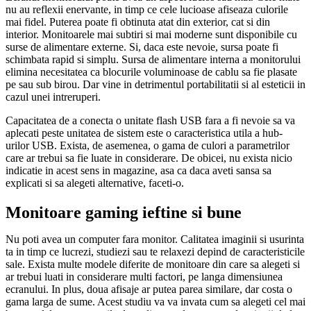
nu au reflexii enervante, in timp ce cele lucioase afiseaza culorile
mai fidel. Puterea poate fi obtinuta atat din exterior, cat si din
interior. Monitoarele mai subtiri si mai moderne sunt disponibile cu
surse de alimentare externe. Si, daca este nevoie, sursa poate fi
schimbata rapid si simplu. Sursa de alimentare interna a monitorului
elimina necesitatea ca blocurile voluminoase de cablu sa fie plasate
pe sau sub birou. Dar vine in detrimentul portabilitatii si al esteticii in
cazul unei intreruperi.
Capacitatea de a conecta o unitate flash USB fara a fi nevoie sa va
aplecati peste unitatea de sistem este o caracteristica utila a hub-
urilor USB. Exista, de asemenea, o gama de culori a parametrilor
care ar trebui sa fie luate in considerare. De obicei, nu exista nicio
indicatie in acest sens in magazine, asa ca daca aveti sansa sa
explicati si sa alegeti alternative, faceti-o.
Monitoare gaming ieftine si bune
Nu poti avea un computer fara monitor. Calitatea imaginii si usurinta
ta in timp ce lucrezi, studiezi sau te relaxezi depind de caracteristicile
sale. Exista multe modele diferite de monitoare din care sa alegeti si
ar trebui luati in considerare multi factori, pe langa dimensiunea
ecranului. In plus, doua afisaje ar putea parea similare, dar costa o
gama larga de sume. Acest studiu va va invata cum sa alegeti cel mai