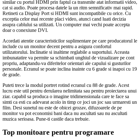
similar cu portul HDMI prin faptul ca transmite atat informatii video,
cat si audio. Poate procesa datele la un ritm semnificativ mai rapid.
Retineti ca Display Port si HDMI sunt incompatibile cu orice. Cu
exceptia celor mai recente placi video, atunci cand luati decizia
asupra cablului sa utilizati. Un computer mai vechi poate accepta
doar o conexiune DVI.
Acordati atentie caracteristicilor suplimentare pe care producatorul le
include cu un monitor decent pentru a asigura confortul
utilizatorului. Inclinatie si inaltime reglabile a suportului. Aceasta
imbunatatire va permite sa schimbati unghiul de vizualizare pe cont
propriu, adaptandu-va diferitelor orientari ale capului si gusturilor
personale. Ecranul se poate inclina inainte cu 6 grade si inapoi cu 19
de grade.
Puteti trece la modul portret rotind ecranul cu 88 de grade. Acest
lucru este util pentru derularea nelimitata sau pentru proiectarea unui
ziar. capabil sa produca o imagine tridimensionala care te face sa
simti ca esti cu adevarat acolo in timp ce joci un joc sau urmaresti un
film. Desi sunetul nu este de obicei grozav, difuzoarele de pe
monitor va pot economisi bani daca nu ascultati sau nu ascultati
muzica serioasa. Pune-ti castile daca trebuie.
Top monitoare pentru programare