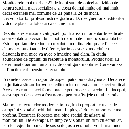
Monitoarele mai mari de 27 de inchi sunt de obicei achizitionate
pentru sarcini mai specializate si costa de mai multe ori mai mult
decat ecranele mai comune de 21 pana la 24 de inchi.
Dezvoltatorilor profesionisti de grafica 3D, designerilor si editorilor
video le place sa foloseasca ecrane mari.
Rezolutia este masura cati pixeli pot fi afisati in orientarile verticale
si orizontale ale ecranului si pot fi exprimate numeric sau alfabetic.
Este important de retinut ca rezolutia monitoarelor poate fi aceeasi
chiar daca au diagonale diferite, iar in acest caz modelul cu
diagonala mai mica va avea o imagine mai clara. In ciuda
abundentei de optiuni de rezolutie a monitorului. Producatorii au
determinat doar un numar mic de configuratii optime. Care variaza
in functie de dimensiunea ecranului.
Ecranele clasice cu raport de aspect patrat au o diagonala. Deoarece
majoritatea site-urilor web si editoarelor de text au un aspect vertical.
Acesta este un aspect foarte practic pentru aceste sarcini. La inceput,
acest raport de aspect a fost norma pentru afisajele cu tub catodic.
Majoritatea ecranelor moderne, totusi, imita proportiile reale ale
campului vizual al ochiului uman. In plus, al doilea raport este mai
preferat. Deoarece foloseste mai bine spatiul de afisare al
monitorului. De exemplu, in timp ce vizionati un film cu ecran lat,
barele negre din partea de sus si de jos a ecranului vor fi mai mici.