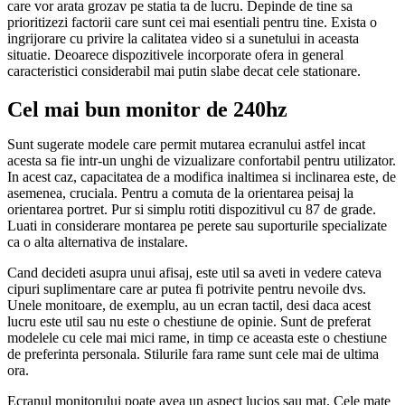
care vor arata grozav pe statia ta de lucru. Depinde de tine sa
prioritizezi factorii care sunt cei mai esentiali pentru tine. Exista o
ingrijorare cu privire la calitatea video si a sunetului in aceasta
situatie. Deoarece dispozitivele incorporate ofera in general
caracteristici considerabil mai putin slabe decat cele stationare.
Cel mai bun monitor de 240hz
Sunt sugerate modele care permit mutarea ecranului astfel incat
acesta sa fie intr-un unghi de vizualizare confortabil pentru utilizator.
In acest caz, capacitatea de a modifica inaltimea si inclinarea este, de
asemenea, cruciala. Pentru a comuta de la orientarea peisaj la
orientarea portret. Pur si simplu rotiti dispozitivul cu 87 de grade.
Luati in considerare montarea pe perete sau suporturile specializate
ca o alta alternativa de instalare.
Cand decideti asupra unui afisaj, este util sa aveti in vedere cateva
cipuri suplimentare care ar putea fi potrivite pentru nevoile dvs.
Unele monitoare, de exemplu, au un ecran tactil, desi daca acest
lucru este util sau nu este o chestiune de opinie. Sunt de preferat
modelele cu cele mai mici rame, in timp ce aceasta este o chestiune
de preferinta personala. Stilurile fara rame sunt cele mai de ultima
ora.
Ecranul monitorului poate avea un aspect lucios sau mat. Cele mate