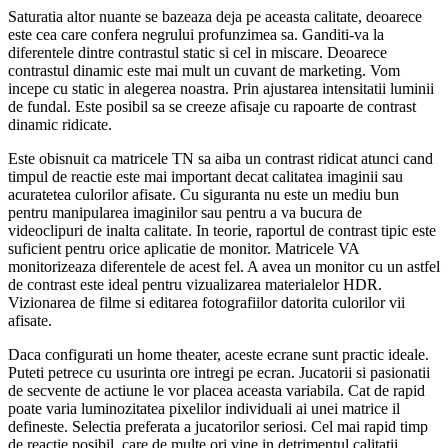
Saturatia altor nuante se bazeaza deja pe aceasta calitate, deoarece
este cea care confera negrului profunzimea sa. Ganditi-va la
diferentele dintre contrastul static si cel in miscare. Deoarece
contrastul dinamic este mai mult un cuvant de marketing. Vom
incepe cu static in alegerea noastra. Prin ajustarea intensitatii luminii
de fundal. Este posibil sa se creeze afisaje cu rapoarte de contrast
dinamic ridicate.
Este obisnuit ca matricele TN sa aiba un contrast ridicat atunci cand
timpul de reactie este mai important decat calitatea imaginii sau
acuratetea culorilor afisate. Cu siguranta nu este un mediu bun
pentru manipularea imaginilor sau pentru a va bucura de
videoclipuri de inalta calitate. In teorie, raportul de contrast tipic este
suficient pentru orice aplicatie de monitor. Matricele VA
monitorizeaza diferentele de acest fel. A avea un monitor cu un astfel
de contrast este ideal pentru vizualizarea materialelor HDR.
Vizionarea de filme si editarea fotografiilor datorita culorilor vii
afisate.
Daca configurati un home theater, aceste ecrane sunt practic ideale.
Puteti petrece cu usurinta ore intregi pe ecran. Jucatorii si pasionatii
de secvente de actiune le vor placea aceasta variabila. Cat de rapid
poate varia luminozitatea pixelilor individuali ai unei matrice il
defineste. Selectia preferata a jucatorilor seriosi. Cel mai rapid timp
de reactie posibil, care de multe ori vine in detrimentul calitatii