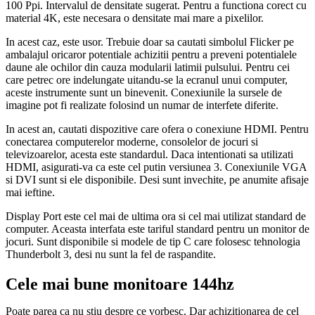
100 Ppi. Intervalul de densitate sugerat. Pentru a functiona corect cu
material 4K, este necesara o densitate mai mare a pixelilor.
In acest caz, este usor. Trebuie doar sa cautati simbolul Flicker pe
ambalajul oricaror potentiale achizitii pentru a preveni potentialele
daune ale ochilor din cauza modularii latimii pulsului. Pentru cei
care petrec ore indelungate uitandu-se la ecranul unui computer,
aceste instrumente sunt un binevenit. Conexiunile la sursele de
imagine pot fi realizate folosind un numar de interfete diferite.
In acest an, cautati dispozitive care ofera o conexiune HDMI. Pentru
conectarea computerelor moderne, consolelor de jocuri si
televizoarelor, acesta este standardul. Daca intentionati sa utilizati
HDMI, asigurati-va ca este cel putin versiunea 3. Conexiunile VGA
si DVI sunt si ele disponibile. Desi sunt invechite, pe anumite afisaje
mai ieftine.
Display Port este cel mai de ultima ora si cel mai utilizat standard de
computer. Aceasta interfata este tariful standard pentru un monitor de
jocuri. Sunt disponibile si modele de tip C care folosesc tehnologia
Thunderbolt 3, desi nu sunt la fel de raspandite.
Cele mai bune monitoare 144hz
Poate parea ca nu stiu despre ce vorbesc. Dar achizitionarea de cel