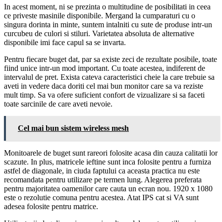
In acest moment, ni se prezinta o multitudine de posibilitati in ceea
ce priveste masinile disponibile. Mergand la cumparaturi cu o
singura dorinta in minte, suntem intalniti cu sute de produse intr-un
curcubeu de culori si stiluri. Varietatea absoluta de alternative
disponibile imi face capul sa se invarta.
Pentru fiecare buget dat, par sa existe zeci de rezultate posibile, toate
fiind unice intr-un mod important. Cu toate acestea, indiferent de
intervalul de pret. Exista cateva caracteristici cheie la care trebuie sa
aveti in vedere daca doriti cel mai bun monitor care sa va reziste
mult timp. Sa va ofere suficient confort de vizualizare si sa faceti
toate sarcinile de care aveti nevoie.
Cel mai bun sistem wireless mesh
Monitoarele de buget sunt rareori folosite acasa din cauza calitatii lor
scazute. In plus, matricele ieftine sunt inca folosite pentru a furniza
astfel de diagonale, in ciuda faptului ca aceasta practica nu este
recomandata pentru utilizare pe termen lung. Alegerea preferata
pentru majoritatea oamenilor care cauta un ecran nou. 1920 x 1080
este o rezolutie comuna pentru acestea. Atat IPS cat si VA sunt
adesea folosite pentru matrice.