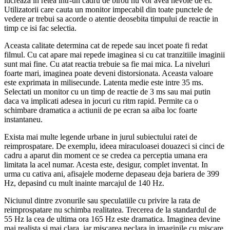
lucreaza in retea intr-un cadru de birou nu vor avea nevoie de el.
Utilizatorii care cauta un monitor impecabil din toate punctele de
vedere ar trebui sa acorde o atentie deosebita timpului de reactie in
timp ce isi fac selectia.
Aceasta calitate determina cat de repede sau incet poate fi redat
filmul. Cu cat apare mai repede imaginea si cu cat tranzitiile imaginii
sunt mai fine. Cu atat reactia trebuie sa fie mai mica. La niveluri
foarte mari, imaginea poate deveni distorsionata. Aceasta valoare
este exprimata in milisecunde. Latenta medie este intre 35 ms.
Selectati un monitor cu un timp de reactie de 3 ms sau mai putin
daca va implicati adesea in jocuri cu ritm rapid. Permite ca o
schimbare dramatica a actiunii de pe ecran sa aiba loc foarte
instantaneu.
Exista mai multe legende urbane in jurul subiectului ratei de
reimprospatare. De exemplu, ideea miraculoasei douazeci si cinci de
cadru a aparut din moment ce se credea ca perceptia umana era
limitata la acel numar. Acesta este, desigur, complet inventat. In
urma cu cativa ani, afisajele moderne depaseau deja bariera de 399
Hz, depasind cu mult inainte marcajul de 140 Hz.
Niciunul dintre zvonurile sau speculatiile cu privire la rata de
reimprospatare nu schimba realitatea. Trecerea de la standardul de
55 Hz la cea de ultima ora 165 Hz este dramatica. Imaginea devine
mai realista si mai clara, iar miscarea neclara in imaginile cu miscare