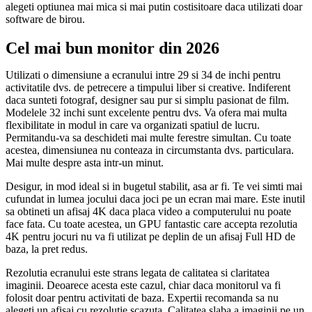
alegeti optiunea mai mica si mai putin costisitoare daca utilizati doar
software de birou.
Cel mai bun monitor din 2026
Utilizati o dimensiune a ecranului intre 29 si 34 de inchi pentru
activitatile dvs. de petrecere a timpului liber si creative. Indiferent
daca sunteti fotograf, designer sau pur si simplu pasionat de film.
Modelele 32 inchi sunt excelente pentru dvs. Va ofera mai multa
flexibilitate in modul in care va organizati spatiul de lucru.
Permitandu-va sa deschideti mai multe ferestre simultan. Cu toate
acestea, dimensiunea nu conteaza in circumstanta dvs. particulara.
Mai multe despre asta intr-un minut.
Desigur, in mod ideal si in bugetul stabilit, asa ar fi. Te vei simti mai
cufundat in lumea jocului daca joci pe un ecran mai mare. Este inutil
sa obtineti un afisaj 4K daca placa video a computerului nu poate
face fata. Cu toate acestea, un GPU fantastic care accepta rezolutia
4K pentru jocuri nu va fi utilizat pe deplin de un afisaj Full HD de
baza, la pret redus.
Rezolutia ecranului este strans legata de calitatea si claritatea
imaginii. Deoarece acesta este cazul, chiar daca monitorul va fi
folosit doar pentru activitati de baza. Expertii recomanda sa nu
alegeti un afisaj cu rezolutie scazuta. Calitatea slaba a imaginii pe un