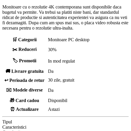
Monitoare cu o rezolutie 4K contemporana sunt disponibile daca
bugetul va permite. Va trebui sa platiti niste bani, dar standardul
ridicat de productie si autenticitatea experientei va asigura ca nu veti
fi dezamagiti. Dupa cum am spus mai sus, o placa video robusta este
necesara pentru o rezolutie ultra-inalta.
🛒 Categorii
Monitoare PC desktop
✂️ Reduceri
30%
🏷️ Promotii
In mod regulat
🚚 Livrare gratuita
Da
30 zile, gratuit
↩️ Perioada de retur
✉️ Modele diverse
Da
🎁 Card cadou
Disponibil
⏰ Actualizare
Astazi
Tipul
Caracteristici