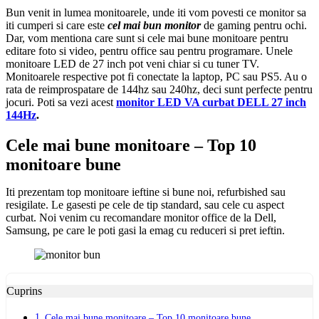
Bun venit in lumea monitoarele, unde iti vom povesti ce monitor sa
iti cumperi si care este
cel mai bun monitor
de gaming pentru ochi.
Dar, vom mentiona care sunt si cele mai bune monitoare pentru
editare foto si video, pentru office sau pentru programare. Unele
monitoare LED de 27 inch pot veni chiar si cu tuner TV.
Monitoarele respective pot fi conectate la laptop, PC sau PS5. Au o
rata de reimprospatare de 144hz sau 240hz, deci sunt perfecte pentru
jocuri. Poti sa vezi acest
monitor LED VA curbat DELL 27 inch
144Hz
.
Cele mai bune monitoare – Top 10
monitoare bune
Iti prezentam top monitoare ieftine si bune noi, refurbished sau
resigilate. Le gasesti pe cele de tip standard, sau cele cu aspect
curbat. Noi venim cu recomandare monitor office de la Dell,
Samsung, pe care le poti gasi la emag cu reduceri si pret ieftin.
Cuprins
Cele mai bune monitoare – Top 10 monitoare bune