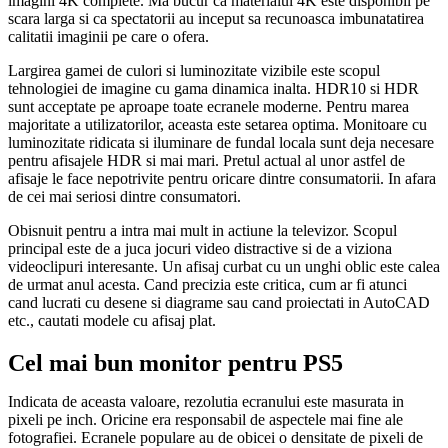
imagini 4K complete. Ma bucur ca materialul 4K este disponibil pe
scara larga si ca spectatorii au inceput sa recunoasca imbunatatirea
calitatii imaginii pe care o ofera.
Largirea gamei de culori si luminozitate vizibile este scopul
tehnologiei de imagine cu gama dinamica inalta. HDR10 si HDR
sunt acceptate pe aproape toate ecranele moderne. Pentru marea
majoritate a utilizatorilor, aceasta este setarea optima. Monitoare cu
luminozitate ridicata si iluminare de fundal locala sunt deja necesare
pentru afisajele HDR si mai mari. Pretul actual al unor astfel de
afisaje le face nepotrivite pentru oricare dintre consumatorii. In afara
de cei mai seriosi dintre consumatori.
Obisnuit pentru a intra mai mult in actiune la televizor. Scopul
principal este de a juca jocuri video distractive si de a viziona
videoclipuri interesante. Un afisaj curbat cu un unghi oblic este calea
de urmat anul acesta. Cand precizia este critica, cum ar fi atunci
cand lucrati cu desene si diagrame sau cand proiectati in AutoCAD
etc., cautati modele cu afisaj plat.
Cel mai bun monitor pentru PS5
Indicata de aceasta valoare, rezolutia ecranului este masurata in
pixeli pe inch. Oricine era responsabil de aspectele mai fine ale
fotografiei. Ecranele populare au de obicei o densitate de pixeli de