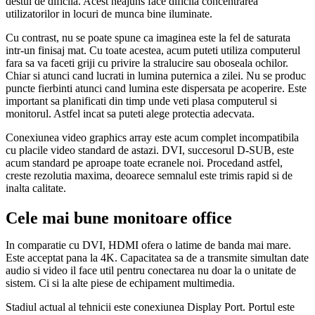
destul de dificila. Acest neajuns face dificila concentrarea
utilizatorilor in locuri de munca bine iluminate.
Cu contrast, nu se poate spune ca imaginea este la fel de saturata
intr-un finisaj mat. Cu toate acestea, acum puteti utiliza computerul
fara sa va faceti griji cu privire la stralucire sau oboseala ochilor.
Chiar si atunci cand lucrati in lumina puternica a zilei. Nu se produc
puncte fierbinti atunci cand lumina este dispersata pe acoperire. Este
important sa planificati din timp unde veti plasa computerul si
monitorul. Astfel incat sa puteti alege protectia adecvata.
Conexiunea video graphics array este acum complet incompatibila
cu placile video standard de astazi. DVI, succesorul D-SUB, este
acum standard pe aproape toate ecranele noi. Procedand astfel,
creste rezolutia maxima, deoarece semnalul este trimis rapid si de
inalta calitate.
Cele mai bune monitoare office
In comparatie cu DVI, HDMI ofera o latime de banda mai mare.
Este acceptat pana la 4K. Capacitatea sa de a transmite simultan date
audio si video il face util pentru conectarea nu doar la o unitate de
sistem. Ci si la alte piese de echipament multimedia.
Stadiul actual al tehnicii este conexiunea Display Port. Portul este