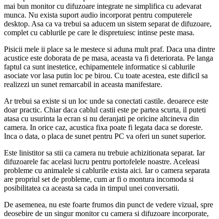
mai bun monitor cu difuzoare integrate ne simplifica cu adevarat
munca. Nu exista suport audio incorporat pentru computerele
desktop. Asa ca va trebui sa aducem un sistem separat de difuzoare,
complet cu cablurile pe care le dispretuiesc intinse peste masa.
Pisicii mele ii place sa le mestece si aduna mult praf. Daca una dintre
acustice este doborata de pe masa, aceasta va fi deteriorata. Pe langa
faptul ca sunt inestetice, echipamentele informatice si cablurile
asociate vor lasa putin loc pe birou. Cu toate acestea, este dificil sa
realizezi un sunet remarcabil in aceasta manifestare.
Ar trebui sa existe si un loc unde sa conectati castile. deoarece este
doar practic. Chiar daca cablul castii este pe partea scurta, il puteti
atasa cu usurinta la ecran si nu deranjati pe oricine altcineva din
camera. In orice caz, acustica fixa poate fi legata daca se doreste.
Inca o data, o placa de sunet pentru PC va oferi un sunet superior.
Este linistitor sa stii ca camera nu trebuie achizitionata separat. Iar
difuzoarele fac acelasi lucru pentru portofelele noastre. Aceleasi
probleme cu animalele si cablurile exista aici. Iar o camera separata
are propriul set de probleme, cum ar fi o montura incomoda si
posibilitatea ca aceasta sa cada in timpul unei conversatii.
De asemenea, nu este foarte frumos din punct de vedere vizual, spre
deosebire de un singur monitor cu camera si difuzoare incorporate,