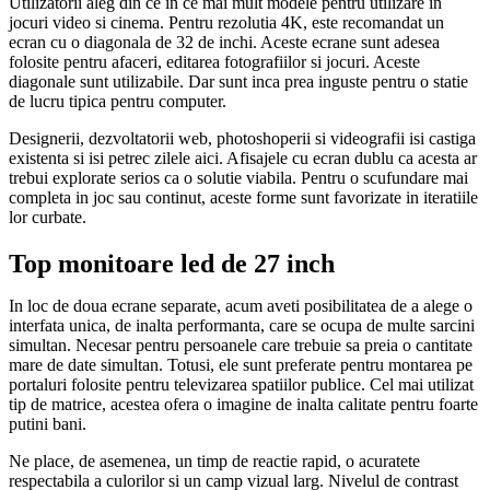
Utilizatorii aleg din ce in ce mai mult modele pentru utilizare in
jocuri video si cinema. Pentru rezolutia 4K, este recomandat un
ecran cu o diagonala de 32 de inchi. Aceste ecrane sunt adesea
folosite pentru afaceri, editarea fotografiilor si jocuri. Aceste
diagonale sunt utilizabile. Dar sunt inca prea inguste pentru o statie
de lucru tipica pentru computer.
Designerii, dezvoltatorii web, photoshoperii si videografii isi castiga
existenta si isi petrec zilele aici. Afisajele cu ecran dublu ca acesta ar
trebui explorate serios ca o solutie viabila. Pentru o scufundare mai
completa in joc sau continut, aceste forme sunt favorizate in iteratiile
lor curbate.
Top monitoare led de 27 inch
In loc de doua ecrane separate, acum aveti posibilitatea de a alege o
interfata unica, de inalta performanta, care se ocupa de multe sarcini
simultan. Necesar pentru persoanele care trebuie sa preia o cantitate
mare de date simultan. Totusi, ele sunt preferate pentru montarea pe
portaluri folosite pentru televizarea spatiilor publice. Cel mai utilizat
tip de matrice, acestea ofera o imagine de inalta calitate pentru foarte
putini bani.
Ne place, de asemenea, un timp de reactie rapid, o acuratete
respectabila a culorilor si un camp vizual larg. Nivelul de contrast