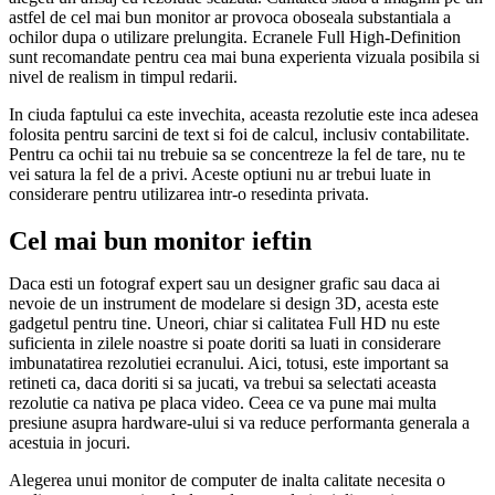
astfel de cel mai bun monitor ar provoca oboseala substantiala a
ochilor dupa o utilizare prelungita. Ecranele Full High-Definition
sunt recomandate pentru cea mai buna experienta vizuala posibila si
nivel de realism in timpul redarii.
In ciuda faptului ca este invechita, aceasta rezolutie este inca adesea
folosita pentru sarcini de text si foi de calcul, inclusiv contabilitate.
Pentru ca ochii tai nu trebuie sa se concentreze la fel de tare, nu te
vei satura la fel de a privi. Aceste optiuni nu ar trebui luate in
considerare pentru utilizarea intr-o resedinta privata.
Cel mai bun monitor ieftin
Daca esti un fotograf expert sau un designer grafic sau daca ai
nevoie de un instrument de modelare si design 3D, acesta este
gadgetul pentru tine. Uneori, chiar si calitatea Full HD nu este
suficienta in zilele noastre si poate doriti sa luati in considerare
imbunatatirea rezolutiei ecranului. Aici, totusi, este important sa
retineti ca, daca doriti si sa jucati, va trebui sa selectati aceasta
rezolutie ca nativa pe placa video. Ceea ce va pune mai multa
presiune asupra hardware-ului si va reduce performanta generala a
acestuia in jocuri.
Alegerea unui monitor de computer de inalta calitate necesita o