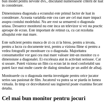
bun model pentru nevoile dvs., discutand numeroasele criterii de luat
in considerare.
Dimensiunea diagonala a ecranului este primul factor de luat in
considerare. Aceasta variabila este cea care are cel mai mare impact
asupra costului modelului. Nu are rost sa urmaresti o diagonala
uriasa. Deoarece monitorul nu este inca un televizor si vei sta practic
aproape de ecran. Este important de retinut ca, cu cat rezolutia
afisajului este mai mare.
Este suficient pentru munca de zi cu zi la birou, pentru a invata,
pentru a lucra cu documente text, pentru a viziona filme si pentru a
vedea fotografii pe monitoare cu o diagonala. Majoritatea
consumatorilor vor gasi cea mai mare valoare intr-un monitor cu o
dimensiune a diagonalei. Ei exceleaza atat in activitati serioase. Cat
si usoare. Puteti viziona un film cu ecran lat in mod confortabil sau
puteti face mai multe casete de dialog simultan pe un astfel de afisaj.
Monitoarele cu o diagonala merita investigate pentru orice jucator
serios sau pasionat de film. Jucatorul va putea sa se piarda in lumea
virtuala. In timp ce dezvoltatorul sau inginerul poate examina fiecare
detaliu.
Cel mai bun monitor pentru jocuri