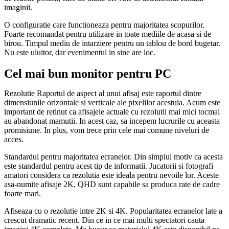
imaginii.
O configuratie care functioneaza pentru majoritatea scopurilor.
Foarte recomandat pentru utilizare in toate mediile de acasa si de
birou. Timpul mediu de intarziere pentru un tablou de bord bugetar.
Nu este uluitor, dar evenimentul in sine are loc.
Cel mai bun monitor pentru PC
Rezolutie Raportul de aspect al unui afisaj este raportul dintre
dimensiunile orizontale si verticale ale pixelilor acestuia. Acum este
important de retinut ca afisajele actuale cu rezolutii mai mici tocmai
au abandonat mamutii. In acest caz, sa incepem lucrurile cu aceasta
promisiune. In plus, vom trece prin cele mai comune niveluri de
acces.
Standardul pentru majoritatea ecranelor. Din simplul motiv ca acesta
este standardul pentru acest tip de informatii. Jucatorii si fotografi
amatori considera ca rezolutia este ideala pentru nevoile lor. Aceste
asa-numite afisaje 2K, QHD sunt capabile sa produca rate de cadre
foarte mari.
Afiseaza cu o rezolutie intre 2K si 4K. Popularitatea ecranelor late a
crescut dramatic recent. Din ce in ce mai multi spectatori cauta