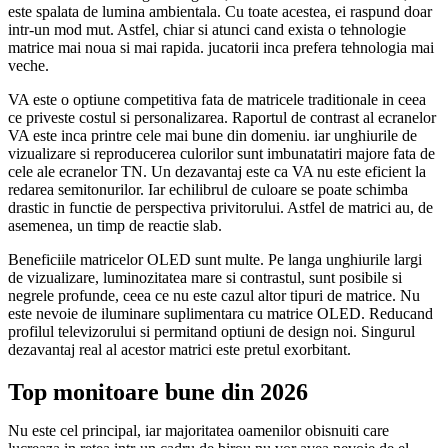
este spalata de lumina ambientala. Cu toate acestea, ei raspund doar
intr-un mod mut. Astfel, chiar si atunci cand exista o tehnologie
matrice mai noua si mai rapida. jucatorii inca prefera tehnologia mai
veche.
VA este o optiune competitiva fata de matricele traditionale in ceea
ce priveste costul si personalizarea. Raportul de contrast al ecranelor
VA este inca printre cele mai bune din domeniu. iar unghiurile de
vizualizare si reproducerea culorilor sunt imbunatatiri majore fata de
cele ale ecranelor TN. Un dezavantaj este ca VA nu este eficient la
redarea semitonurilor. Iar echilibrul de culoare se poate schimba
drastic in functie de perspectiva privitorului. Astfel de matrici au, de
asemenea, un timp de reactie slab.
Beneficiile matricelor OLED sunt multe. Pe langa unghiurile largi
de vizualizare, luminozitatea mare si contrastul, sunt posibile si
negrele profunde, ceea ce nu este cazul altor tipuri de matrice. Nu
este nevoie de iluminare suplimentara cu matrice OLED. Reducand
profilul televizorului si permitand optiuni de design noi. Singurul
dezavantaj real al acestor matrici este pretul exorbitant.
Top monitoare bune din 2026
Nu este cel principal, iar majoritatea oamenilor obisnuiti care