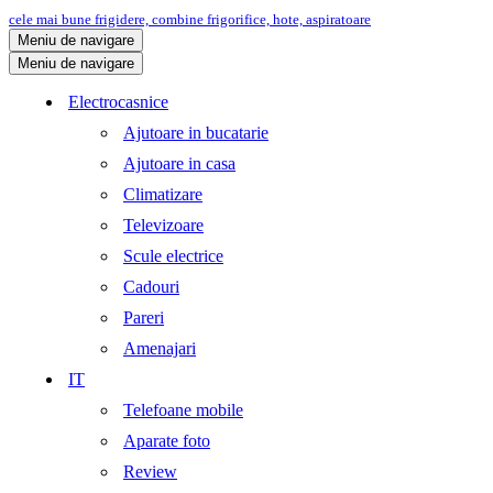
cele mai bune frigidere, combine frigorifice, hote, aspiratoare
Meniu de navigare
Meniu de navigare
Electrocasnice
Ajutoare in bucatarie
Ajutoare in casa
Climatizare
Televizoare
Scule electrice
Cadouri
Pareri
Amenajari
IT
Telefoane mobile
Aparate foto
Review