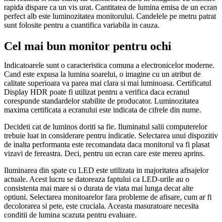
rapida dispare ca un vis urat. Cantitatea de lumina emisa de un ecran
perfect alb este luminozitatea monitorului. Candelele pe metru patrat
sunt folosite pentru a cuantifica variabila in cauza.
Cel mai bun monitor pentru ochi
Indicatoarele sunt o caracteristica comuna a electronicelor moderne.
Cand este expusa la lumina soarelui, o imagine cu un atribut de
calitate superioara va parea mai clara si mai luminoasa. Certificatul
Display HDR poate fi utilizat pentru a verifica daca ecranul
corespunde standardelor stabilite de producator. Luminozitatea
maxima certificata a ecranului este indicata de cifrele din nume.
Decideti cat de luminos doriti sa fie. Iluminatul salii computerelor
trebuie luat in considerare pentru indicatie. Selectarea unui dispozitiv
de inalta performanta este recomandata daca monitorul va fi plasat
vizavi de fereastra. Deci, pentru un ecran care este mereu aprins.
Iluminarea din spate cu LED este utilizata in majoritatea afisajelor
actuale. Acest lucru se datoreaza faptului ca LED-urile au o
consistenta mai mare si o durata de viata mai lunga decat alte
optiuni. Selectarea monitoarelor fara probleme de afisare, cum ar fi
decolorarea si pete, este cruciala. Aceasta masuratoare necesita
conditii de lumina scazuta pentru evaluare.