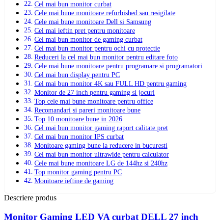
Cel mai bun monitor curbat
Cele mai bune monitoare refurbished sau resigilate
Cele mai bune monitoare Dell si Samsung
Cel mai ieftin pret pentru monitoare
Cel mai bun monitor de gaming curbat
Cel mai bun monitor pentru ochi cu protectie
Reduceri la cel mai bun monitor pentru editare foto
Cele mai bune monitoare pentru programare si programatori
Cel mai bun display pentru PC
Cel mai bun monitor 4K sau FULL HD pentru gaming
Monitor de 27 inch pentru gaming si jocuri
Top cele mai bune monitoare pentru office
Recomandari si pareri monitoare bune
Top 10 monitoare bune in 2026
Cel mai bun monitor gaming raport calitate pret
Cel mai bun monitor IPS curbat
Monitoare gaming bune la reducere in bucuresti
Cel mai bun monitor ultrawide pentru calculator
Cele mai bune monitoare LG de 144hz si 240hz
Top monitor gaming pentru PC
Monitoare ieftine de gaming
Descriere produs
Monitor Gaming LED VA curbat DELL 27 inch