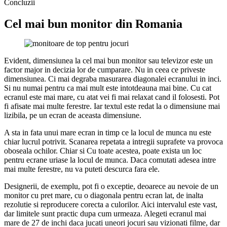
Concluzii
Cel mai bun monitor din Romania
Evident, dimensiunea la cel mai bun monitor sau televizor este un
factor major in decizia lor de cumparare. Nu in ceea ce priveste
dimensiunea. Ci mai degraba masurarea diagonalei ecranului in inci.
Si nu numai pentru ca mai mult este intotdeauna mai bine. Cu cat
ecranul este mai mare, cu atat vei fi mai relaxat cand il folosesti. Pot
fi afisate mai multe ferestre. Iar textul este redat la o dimensiune mai
lizibila, pe un ecran de aceasta dimensiune.
A sta in fata unui mare ecran in timp ce la locul de munca nu este
chiar lucrul potrivit. Scanarea repetata a intregii suprafete va provoca
oboseala ochilor. Chiar si Cu toate acestea, poate exista un loc
pentru ecrane uriase la locul de munca. Daca comutati adesea intre
mai multe ferestre, nu va puteti descurca fara ele.
Designerii, de exemplu, pot fi o exceptie, deoarece au nevoie de un
monitor cu pret mare, cu o diagonala pentru ecran lat, de inalta
rezolutie si reproducere corecta a culorilor. Aici intervalul este vast,
dar limitele sunt practic dupa cum urmeaza. Alegeti ecranul mai
mare de 27 de inchi daca jucati uneori jocuri sau vizionati filme, dar