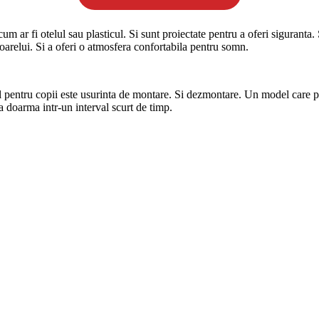
cum ar fi otelul sau plasticul. Si sunt proiectate pentru a oferi siguranta.
soarelui. Si a oferi o atmosfera confortabila pentru somn.
l pentru copii este usurinta de montare. Si dezmontare. Un model care po
sa doarma intr-un interval scurt de timp.