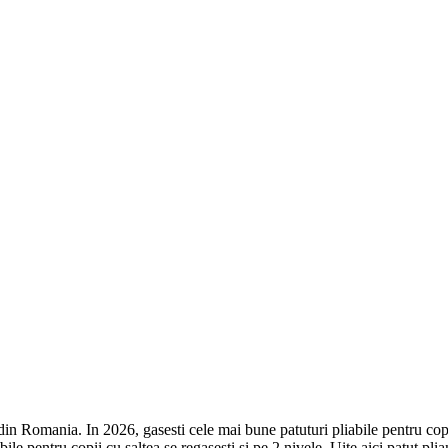
in Romania. In 2026, gasesti cele mai bune patuturi pliabile pentru copii 
bile pentru copii cu saltea se regasesti si pe 2 nivele. Uite aici patut pli