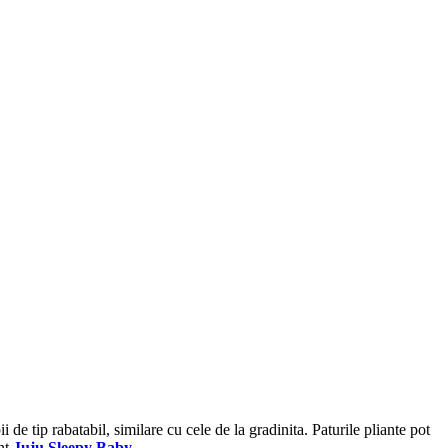
de tip rabatabil, similare cu cele de la gradinita. Paturile pliante pot
ant
Juju Sleepy Baby
.