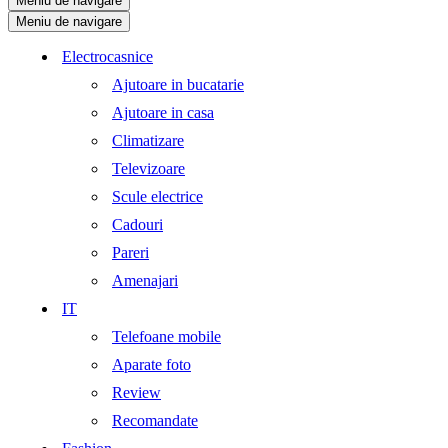
Meniu de navigare
Meniu de navigare
Electrocasnice
Ajutoare in bucatarie
Ajutoare in casa
Climatizare
Televizoare
Scule electrice
Cadouri
Pareri
Amenajari
IT
Telefoane mobile
Aparate foto
Review
Recomandate