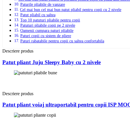
Paturile pliabile de vanzare
Cel mai bun cel mai bun patut pliabil pentru copii cu 2 nivele
Patut pliabil cu saltea
Top 10 patuturi pliabile pentru copii
Patuturi pliabile copii pe 2 nivele
Oamenii cumpara paturi pliabile
Paturi copii cu sistem de pliere
Paturi rabatabile pentru copii cu saltea confortabila
Descriere produs
Patut pliant Juju Sleepy Baby cu 2 nivele
Descriere produs
Patut pliant voiaj ultraportabil pentru copii ISP 