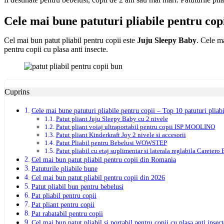
Cele mai bune patuturi pliabile pentru cop
Cel mai bun patut pliabil pentru copii este
Juju Sleepy Baby
. Cele ma
pentru copii cu plasa anti insecte.
Cuprins
Cele mai bune patuturi pliabile pentru copii – Top 10 patuturi pliabi
Patut pliant Juju Sleepy Baby cu 2 nivele
Patut pliant voiaj ultraportabil pentru copii ISP MOOLINO
Patut pliant Kinderkraft Joy 2 nivele si accesorii
Patut Pliabil pentru Bebelusi WOWSTEP
Patut pliabil cu etaj suplimentar si laterala reglabila Caretero 
Cel mai bun patut pliabil pentru copii din Romania
Patuturile pliabile bune
Cel mai bun patut pliabil pentru copii din 2026
Patut pliabil bun pentru bebelusi
Pat pliabil pentru copii
Pat pliant pentru copii
Pat rabatabil pentru copii
Cel mai bun patut pliabil si portabil pentru copii cu plasa anti insect