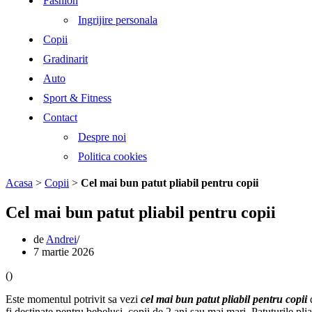
Fashion
Ingrijire personala
Copii
Gradinarit
Auto
Sport & Fitness
Contact
Despre noi
Politica cookies
Acasa
>
Copii
>
Cel mai bun patut pliabil pentru copii
Cel mai bun patut pliabil pentru copii
de
Andrei
7 martie 2026
(
)
Este momentul potrivit sa vezi
cel mai bun patut pliabil pentru copii
d
fi destinate pentru bebelusi, copii de 2 ani sau mai mari. Patuturile plia