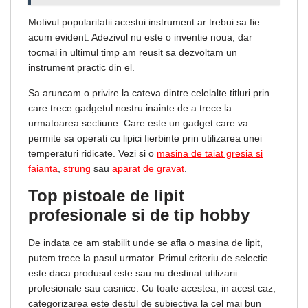
Motivul popularitatii acestui instrument ar trebui sa fie
acum evident. Adezivul nu este o inventie noua, dar
tocmai in ultimul timp am reusit sa dezvoltam un
instrument practic din el.
Sa aruncam o privire la cateva dintre celelalte titluri prin
care trece gadgetul nostru inainte de a trece la
urmatoarea sectiune. Care este un gadget care va
permite sa operati cu lipici fierbinte prin utilizarea unei
temperaturi ridicate. Vezi si o
masina de taiat gresia si
faianta
,
strung
sau
aparat de gravat
.
Top pistoale de lipit
profesionale si de tip hobby
De indata ce am stabilit unde se afla o masina de lipit,
putem trece la pasul urmator. Primul criteriu de selectie
este daca produsul este sau nu destinat utilizarii
profesionale sau casnice. Cu toate acestea, in acest caz,
categorizarea este destul de subiectiva la cel mai bun