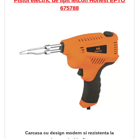
Pistol electric de lipit letcon Honest EPTO
675788
Carcasa cu design modern si rezistenta la