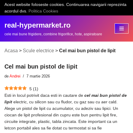
Acest website foloseste cookies. Continuarea navigarii reprezinta
acordul dvs.
Politica Cookies
Sari
la
real-hypermarket.ro
conținut
cele mai bune frigidere, combine frigorifice, hote, aspiratoare
Acasa
>
Scule electrice
>
Cel mai bun pistol de lipit
Cel mai bun pistol de lipit
de
Andrei
7 martie 2026
5
(
1
)
Esti in locul potrivit daca esti in cautare de
cel mai bun pistol de
lipit
electric, cu silicon sau cu fludor, cu gaz sau cu aer cald.
Alege un pistol de lipit cu acumulator, cu adeziv sau lipici. Un
ciocan de lipit profesional din cupru este bun pentru lipit fire,
circuite integrate, plastic, tabla zincata. Este important ca un
letcon portabil ales sa fie dotat cu termostat si sa fie