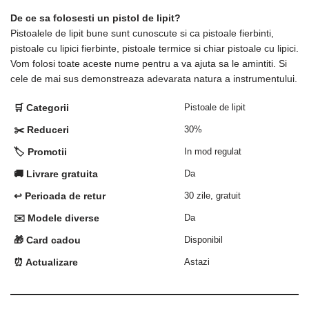
De ce sa folosesti un pistol de lipit?
Pistoalele de lipit bune sunt cunoscute si ca pistoale fierbinti,
pistoale cu lipici fierbinte, pistoale termice si chiar pistoale cu lipici.
Vom folosi toate aceste nume pentru a va ajuta sa le amintiti. Si
cele de mai sus demonstreaza adevarata natura a instrumentului.
🛒 Categorii
Pistoale de lipit
✂️ Reduceri
30%
🏷️ Promotii
In mod regulat
🚚 Livrare gratuita
Da
↩️ Perioada de retur
30 zile, gratuit
✉️ Modele diverse
Da
🎁 Card cadou
Disponibil
⏰ Actualizare
Astazi