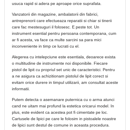
usuca rapid si adera pe aproape orice suprafata.
Vanzatorii din magazine, ambalatorii din fabrici,
antreprenorii care efectueaza reparatii si chiar si tinerii
care fac mestesuguri il folosesc. E peste tot. Un
instrument esential pentru persoana contemporana, cum
ar fi acesta, va face ca multe sarcini sa para mici
inconveniente in timp ce lucrati cu el.
Alegerea cu intelepciune este esentiala, deoarece exista
o multitudine de instrumente noi disponibile. Fiecare
pistol de lipit cu propriul set unic de caracteristici. Pentru
a ne asigura ca achizitionam pistolul de lipit corect si
evitam orice durere in timpul utilizarii, am consultat aceste
informatii.
Putem detecta o asemanare puternica cu o arma atunci
cand ne uitam mai profund la estetica oricarui model. In
plus, este evident ca acestea pot fi cimentate pe loc.
Cartusele de lipici pe care le folosim in pistoalele noastre
de lipici sunt destul de comune in aceasta procedura.