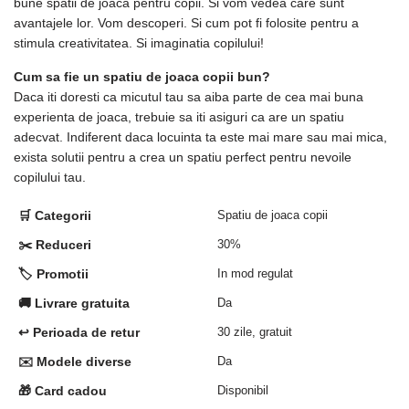
bune spatii de joaca pentru copii. Si vom vedea care sunt
avantajele lor. Vom descoperi. Si cum pot fi folosite pentru a
stimula creativitatea. Si imaginatia copilului!
Cum sa fie un spatiu de joaca copii bun?
Daca iti doresti ca micutul tau sa aiba parte de cea mai buna
experienta de joaca, trebuie sa iti asiguri ca are un spatiu
adecvat. Indiferent daca locuinta ta este mai mare sau mai mica,
exista solutii pentru a crea un spatiu perfect pentru nevoile
copilului tau.
🛒 Categorii
Spatiu de joaca copii
✂️ Reduceri
30%
🏷️ Promotii
In mod regulat
🚚 Livrare gratuita
Da
↩️ Perioada de retur
30 zile, gratuit
✉️ Modele diverse
Da
🎁 Card cadou
Disponibil