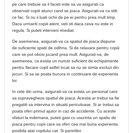
pe care trebuie sa il faceti este sa va asigurati ca
observati copiii atunci cand se joaca. Asigurati-va ca stiti
ce fac. Si nu ii luati ochii de pe ei pentru prea mult timp.
Daca urmariti copiii atent, veti sti daca ceva nu este in
regula. Si puteti interveni imediat.
De asemenea, asigurati-va ca spatiul de joaca dispune
de suficiente spatii de odihna. Si de relaxare pentru copiii
care se pot obosi jucand prea mult. Asigurati-va, de
asemenea, ca exista un numar suficient de echipamente
pentru fiecare copil astfel incat sa nu se simta excluzi din
jocuri. Si sa se poata bucura in continuare de experienta
lor.
In cele din urma, asigurati-va ca exista un personal care
sa supravegheze spatiul de joaca. Acestia ar trebui sa fie
pregatiti sa intervina in situatii periculoase. Si ar trebui sa
poata oferi primul ajutor in caz de accidente. Cu aceste
sfaturi la indemana, puteti gasi cu usurinta un spatiu de
joaca pentru copii care va oferi cea mai buna experienta
posibila atat copilului cat. Si parintilor.