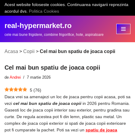
Acest website foloseste cookies. Continuarea navigarii reprezinta
acordul dvs.
Politica Cookies
Sari
la
real-hypermarket.ro
conținut
cele mai bune frigidere, combine frigorifice, hote, aspiratoare
Acasa
>
Copii
>
Cel mai bun spatiu de joaca copii
Cel mai bun spatiu de joaca copii
de
Andrei
7 martie 2026
5
(
76
)
Daca vrei sa amenajezi un loc de joaca pentru copii acasa, poti sa
vezi
cel mai bun spatiu de joaca copii
in 2026 pentru Romania.
Gasesti loc de joaca copii interior sau exterior, pentru gradina sau
curte. De regula acestea pot fi din lemn, plastic sau metal. Un
complex de joaca copii exterior si spati de joaca copii exterioare
pot fi cumparate la pachet. Poti sa vezi un
spatiu de joaca