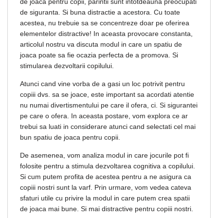
de joaca pentru copii, parintii sunt intotdeauna preocupati
de siguranta. Si buna distractie a acestora. Cu toate
acestea, nu trebuie sa se concentreze doar pe oferirea
elementelor distractive! In aceasta provocare constanta,
articolul nostru va discuta modul in care un spatiu de
joaca poate sa fie ocazia perfecta de a promova. Si
stimularea dezvoltarii copilului.
Atunci cand vine vorba de a gasi un loc potrivit pentru
copiii dvs. sa se joace, este important sa acordati atentie
nu numai divertismentului pe care il ofera, ci. Si sigurantei
pe care o ofera. In aceasta postare, vom explora ce ar
trebui sa luati in considerare atunci cand selectati cel mai
bun spatiu de joaca pentru copii.
De asemenea, vom analiza modul in care jocurile pot fi
folosite pentru a stimula dezvoltarea cognitiva a copilului.
Si cum putem profita de acestea pentru a ne asigura ca
copiii nostri sunt la varf. Prin urmare, vom vedea cateva
sfaturi utile cu privire la modul in care putem crea spatii
de joaca mai bune. Si mai distractive pentru copiii nostri.