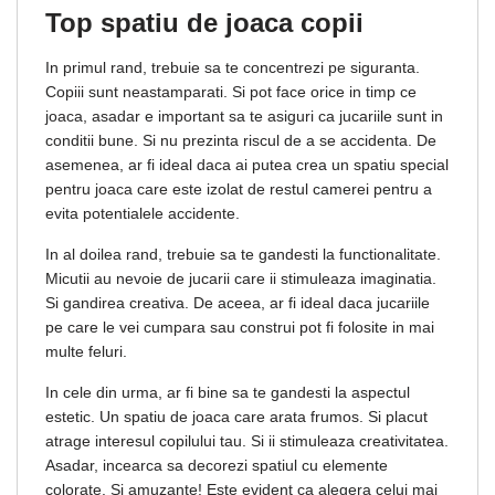
Top spatiu de joaca copii
In primul rand, trebuie sa te concentrezi pe siguranta.
Copiii sunt neastamparati. Si pot face orice in timp ce
joaca, asadar e important sa te asiguri ca jucariile sunt in
conditii bune. Si nu prezinta riscul de a se accidenta. De
asemenea, ar fi ideal daca ai putea crea un spatiu special
pentru joaca care este izolat de restul camerei pentru a
evita potentialele accidente.
In al doilea rand, trebuie sa te gandesti la functionalitate.
Micutii au nevoie de jucarii care ii stimuleaza imaginatia.
Si gandirea creativa. De aceea, ar fi ideal daca jucariile
pe care le vei cumpara sau construi pot fi folosite in mai
multe feluri.
In cele din urma, ar fi bine sa te gandesti la aspectul
estetic. Un spatiu de joaca care arata frumos. Si placut
atrage interesul copilului tau. Si ii stimuleaza creativitatea.
Asadar, incearca sa decorezi spatiul cu elemente
colorate. Si amuzante! Este evident ca alegera celui mai