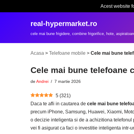
Acest website f
Sari
real-hypermarket.ro
la
conținut
cele mai bune frigidere, combine frigorifice, hote, aspiratoar
Acasa
>
Telefoane mobile
>
Cele mai bune tele
Cele mai bune telefoane c
de
Andrei
7 martie 2026
5
(
321
)
Daca te afli in cautarea de
cele mai bune telefo
precum iPhone, Samsung, Huawei, Xiaomi, Motorola
o decizie inteligenta si de a achizitiona telefonul 
vei fi asigurat ca faci o investitie inteligenta int