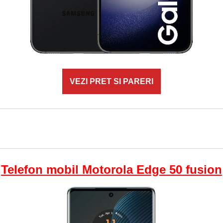
VEZI PRET SI PARERI
Telefon mobil Motorola Edge 50 fusion