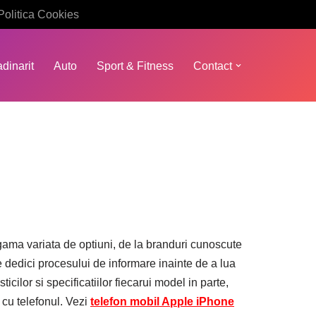
Politica Cookies
dinarit
Auto
Sport & Fitness
Contact
 o gama variata de optiuni, de la branduri cunoscute
 dedici procesului de informare inainte de a lua
icilor si specificatiilor fiecarui model in parte,
a cu telefonul. Vezi
telefon mobil Apple iPhone