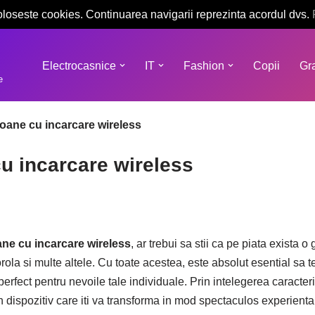
oloseste cookies. Continuarea navigarii reprezinta acordul dvs.
Electrocasnice
IT
Fashion
Copii
Gra
e
foane cu incarcare wireless
u incarcare wireless
ane cu incarcare wireless
, ar trebui sa stii ca pe piata exista
 si multe altele. Cu toate acestea, este absolut esential sa te
perfect pentru nevoile tale individuale. Prin intelegerea caracterist
r-un dispozitiv care iti va transforma in mod spectaculos experient