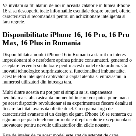
Va invitam sa fiti alaturi de noi in aceasta calatorie in lumea iPhone
16 si sa descoperiti toate informatiile esentiale despre preturi, oferte,
caracteristici si recomandari pentru un achizitionare inteligenta si
fara regrete.
Disponibilitate iPhone 16, 16 Pro, 16 Pro
Max, 16 Plus in Romania
Disponibilitatea noului iPhone 16 in Romania a starnit un interes
impresionant si o nerabdare aprinsa printre consumatori, generand o
asteptare ferventa si uluitoare pentru acest model extraordinar. Cu
inovatii tehnologice surprinzatoare si functionalitati imbunatatite,
acest telefon inteligent captivator a captat atentia si entuziasmul a
numerosi utilizatori din intreaga tara.
Multi dintre acestia nu pot pur si simplu sa isi stapaneasca
nerabdarea si abia asteapta momentul in care vor putea pune mana
pe acest dispozitiv revolutionar si sa experimenteze fiecare detaliu si
fiecare facilitati avansata oferite de el. Cu o gama larga de
caracteristici avansate si un design elegant, iPhone 16 se remarca cu
siguranta pe piata telefoanelor mobile drept o solutie exceptionala si
inovatoare pentru nevoile utilizatorilor din zilele noastre.
Este de inteles de ce acest model este atat de asteptat de catre