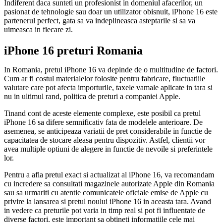
Indiferent daca sunteti un profesionist in domeniul afacerilor, un
pasionat de tehnologie sau doar un utilizator obisnuit, iPhone 16 este
partenerul perfect, gata sa va indeplineasca asteptarile si sa va
uimeasca in fiecare zi.
iPhone 16 preturi Romania
In Romania, pretul iPhone 16 va depinde de o multitudine de factori.
Cum ar fi costul materialelor folosite pentru fabricare, fluctuatiile
valutare care pot afecta importurile, taxele vamale aplicate in tara si
nu in ultimul rand, politica de preturi a companiei Apple.
Tinand cont de aceste elemente complexe, este posibil ca pretul
iPhone 16 sa difere semnificativ fata de modelele anterioare. De
asemenea, se anticipeaza variatii de pret considerabile in functie de
capacitatea de stocare aleasa pentru dispozitiv. Astfel, clientii vor
avea multiple optiuni de alegere in functie de nevoile si preferintele
lor.
Pentru a afla pretul exact si actualizat al iPhone 16, va recomandam
cu incredere sa consultati magazinele autorizate Apple din Romania
sau sa urmariti cu atentie comunicatele oficiale emise de Apple cu
privire la lansarea si pretul noului iPhone 16 in aceasta tara. Avand
in vedere ca preturile pot varia in timp real si pot fi influentate de
diverse factori, este important sa obtineti informatiile cele mai