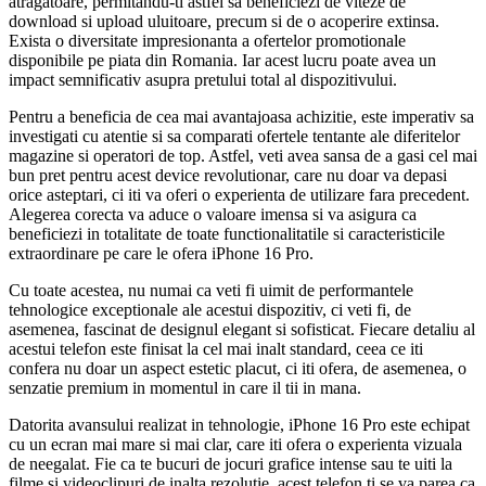
atragatoare, permitandu-ti astfel sa beneficiezi de viteze de
download si upload uluitoare, precum si de o acoperire extinsa.
Exista o diversitate impresionanta a ofertelor promotionale
disponibile pe piata din Romania. Iar acest lucru poate avea un
impact semnificativ asupra pretului total al dispozitivului.
Pentru a beneficia de cea mai avantajoasa achizitie, este imperativ sa
investigati cu atentie si sa comparati ofertele tentante ale diferitelor
magazine si operatori de top. Astfel, veti avea sansa de a gasi cel mai
bun pret pentru acest device revolutionar, care nu doar va depasi
orice asteptari, ci iti va oferi o experienta de utilizare fara precedent.
Alegerea corecta va aduce o valoare imensa si va asigura ca
beneficiezi in totalitate de toate functionalitatile si caracteristicile
extraordinare pe care le ofera iPhone 16 Pro.
Cu toate acestea, nu numai ca veti fi uimit de performantele
tehnologice exceptionale ale acestui dispozitiv, ci veti fi, de
asemenea, fascinat de designul elegant si sofisticat. Fiecare detaliu al
acestui telefon este finisat la cel mai inalt standard, ceea ce iti
confera nu doar un aspect estetic placut, ci iti ofera, de asemenea, o
senzatie premium in momentul in care il tii in mana.
Datorita avansului realizat in tehnologie, iPhone 16 Pro este echipat
cu un ecran mai mare si mai clar, care iti ofera o experienta vizuala
de neegalat. Fie ca te bucuri de jocuri grafice intense sau te uiti la
filme si videoclipuri de inalta rezolutie, acest telefon ti se va parea ca