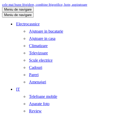
cele mai bune frigidere, combine frigorifice, hote, aspiratoare
Meniu de navigare
Meniu de navigare
Electrocasnice
Ajutoare in bucatarie
Ajutoare in casa
Climatizare
Televizoare
Scule electrice
Cadouri
Pareri
Amenajari
IT
Telefoane mobile
Aparate foto
Review