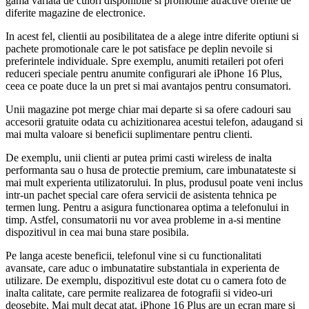
gama variata de culori disponibile si promotiile atractive oferite de
diferite magazine de electronice.
In acest fel, clientii au posibilitatea de a alege intre diferite optiuni si
pachete promotionale care le pot satisface pe deplin nevoile si
preferintele individuale. Spre exemplu, anumiti retaileri pot oferi
reduceri speciale pentru anumite configurari ale iPhone 16 Plus,
ceea ce poate duce la un pret si mai avantajos pentru consumatori.
Unii magazine pot merge chiar mai departe si sa ofere cadouri sau
accesorii gratuite odata cu achizitionarea acestui telefon, adaugand si
mai multa valoare si beneficii suplimentare pentru clienti.
De exemplu, unii clienti ar putea primi casti wireless de inalta
performanta sau o husa de protectie premium, care imbunatateste si
mai mult experienta utilizatorului. In plus, produsul poate veni inclus
intr-un pachet special care ofera servicii de asistenta tehnica pe
termen lung. Pentru a asigura functionarea optima a telefonului in
timp. Astfel, consumatorii nu vor avea probleme in a-si mentine
dispozitivul in cea mai buna stare posibila.
Pe langa aceste beneficii, telefonul vine si cu functionalitati
avansate, care aduc o imbunatatire substantiala in experienta de
utilizare. De exemplu, dispozitivul este dotat cu o camera foto de
inalta calitate, care permite realizarea de fotografii si video-uri
deosebite. Mai mult decat atat, iPhone 16 Plus are un ecran mare si