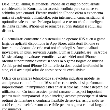
De-a lungul anilor, telefoanele iPhone au castigat o popularitate
considerabila in Romania. Iar aceasta tendinta pare ca nu se va
schimba prea curand. Fiecare model de iPhone ofera o experienta
unica si captivanta utilizatorilor, prin intermediul caracteristicilor si
optiunilor sale extinse. Pe langa faptul ca este un telefon inteligent
de inalta calitate, iPhone-ul se remarca si prin statutul si stilul sau
distinct.
Cu actualizari constante ale sistemului de operare iOS si cu o gama
larga de aplicatii disponibile in App Store, utilizatorii iPhone se
bucura intotdeauna de cele mai noi tehnologii si functionalitati
inovatoare. In plus, serviciile Apple. Cum ar fi AppleCare+ si Apple
Music, adauga o valoare semnificativa achizitiei unui iPhone,
oferind suport tehnic avansat si acces la o gama bogata de muzica.
Astfel, pretul unui iPhone 16 nu reflecta doar costul telefonului in
sine, ci si avantajul adus de aceste servicii exclusiviste.
Odata cu avansarea tehnologica si evolutia industriei mobile, se
anticipeaza ca noul iPhone 16 sa ofere caracteristici si performante
impresionante, intampinand astfel chiar si cele mai inalte asteptari ale
utilizatorilor. Cu toate acestea, pretul ramane un aspect important
pentru multi cumparatori. Apple intelege aceasta preocupare si ofera
optiuni de finantare si contracte flexibile de service, asigurandu-se
astfel ca produsele lor sunt accesibile pentru o gama cat mai larga de
consumatori.