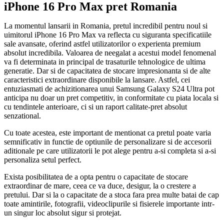
iPhone 16 Pro Max pret Romania
La momentul lansarii in Romania, pretul incredibil pentru noul si
uimitorul iPhone 16 Pro Max va reflecta cu siguranta specificatiile
sale avansate, oferind astfel utilizatorilor o experienta premium
absolut incredibila. Valoarea de neegalat a acestui model fenomenal
va fi determinata in principal de trasaturile tehnologice de ultima
generatie. Dar si de capacitatea de stocare impresionanta si de alte
caracteristici extraordinare disponibile la lansare. Astfel, cei
entuziasmati de achizitionarea unui Samsung Galaxy S24 Ultra pot
anticipa nu doar un pret competitiv, in conformitate cu piata locala si
cu tendintele anterioare, ci si un raport calitate-pret absolut
senzational.
Cu toate acestea, este important de mentionat ca pretul poate varia
semnificativ in functie de optiunile de personalizare si de accesorii
aditionale pe care utilizatorii le pot alege pentru a-si completa si a-si
personaliza setul perfect.
Exista posibilitatea de a opta pentru o capacitate de stocare
extraordinar de mare, ceea ce va duce, desigur, la o crestere a
pretului. Dar si la o capacitate de a stoca fara prea multe batai de cap
toate amintirile, fotografii, videoclipurile si fisierele importante intr-
un singur loc absolut sigur si protejat.