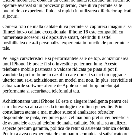
operare avansat si un procesor puternic, care iti va permite sa te
bucuri de o experienta fluida si rapida in utilizarea diferitelor aplicatii
si jocuri.
Camera foto de inalta calitate iti va permite sa capturezi imagini si sa
filmezi intr-o calitate exceptionala. iPhone 16 este compatibil cu
numeroase accesorii si dispozitive smart, oferindu-ti astfel
posibilitatea de a-ti personaliza experienta in functie de preferintele
tale.
Pe langa caracteristicile si performantele sale de top, achizitionarea
unui iPhone 16 poate fi si o investitie pe termen lung. Aceste
telefoane mobile pastreaza o valoare ridicata pe piata si pot fi
vandute la preturi bune in cazul in care doresti sa faci un upgrade
ulterior sau sa-ti achizitionezi un model mai nou. In plus, serviciile si
actualizarile software oferite de Apple sustinti timp indelungat
performanta si securitatea telefonului tau.
Achizitionarea unui iPhone 16 este o alegere inteligenta pentru cei
care doresc sa aiba acces la tehnologie de ultima generatie. Prin
consultarea atenta a mai multor surse si analizarea ofertelor
disponibile pe piata, vei putea gasi cel mai bun pret si vei beneficia
de avantajele acestui telefon de inalta calitate. Nu uita sa analizezi
aspecte precum garantia, politica de retur si asistenta tehnica oferita.
Pentru a avea o experienta de cumparare completa si satisfacatoare.