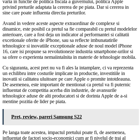
varia in functie de politica fiscala a guvernului, politica Apple
privind preturile adaptata la cererea de pe piata. Dar si cererea in
sine care poate influenta directia preturilor.
Avand in vedere aceste aspecte extraordinar de complexe si
dinamice, este posibil ca pretul sa fie comparabil cu pretul modelelor
anterioare, care a fost deja un indicator al performantei si calitatii
excetionale oferite de iPhone, sau sa reflecte imbunatatirile
tehnologice si inovatiile exceptionale aduse de noul model iPhone
16, care isi propune sa revolutioneze industria smartphone-urilor si
sa ofere o experienta nemaiintalnita in materie de tehnologie mobila.
Cu siguranta, acest pret nu va fi ales la intamplare, ci va reprezenta
un echilibru intre costurile implicate in productie, investitiile in
inovatii si calitatea uluitoare pe care Apple o promite intotdeauna.
De asemenea, este important de mentionat ca pretul va fi puternic
influentat de competitia acerba din industrie, de avansurile
tehnologice aduse de alti producatori si de dorinta Apple de a-si
mentine pozitia de lider pe piata.
Pret, review, pareri Samsung S22
Pe langa toate acestea, impactul pretului poate fi, de asemenea,
influentat de factori socio-economici cum ar fi nivelul de trai al