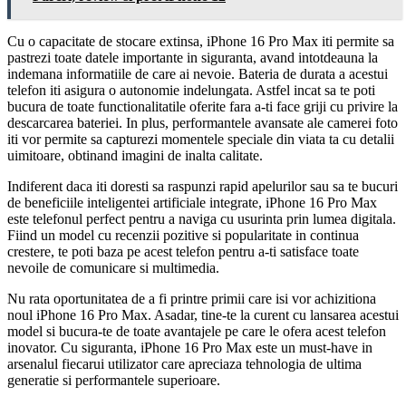
Cu o capacitate de stocare extinsa, iPhone 16 Pro Max iti permite sa
pastrezi toate datele importante in siguranta, avand intotdeauna la
indemana informatiile de care ai nevoie. Bateria de durata a acestui
telefon iti asigura o autonomie indelungata. Astfel incat sa te poti
bucura de toate functionalitatile oferite fara a-ti face griji cu privire la
descarcarea bateriei. In plus, performantele avansate ale camerei foto
iti vor permite sa capturezi momentele speciale din viata ta cu detalii
uimitoare, obtinand imagini de inalta calitate.
Indiferent daca iti doresti sa raspunzi rapid apelurilor sau sa te bucuri
de beneficiile inteligentei artificiale integrate, iPhone 16 Pro Max
este telefonul perfect pentru a naviga cu usurinta prin lumea digitala.
Fiind un model cu recenzii pozitive si popularitate in continua
crestere, te poti baza pe acest telefon pentru a-ti satisface toate
nevoile de comunicare si multimedia.
Nu rata oportunitatea de a fi printre primii care isi vor achizitiona
noul iPhone 16 Pro Max. Asadar, tine-te la curent cu lansarea acestui
model si bucura-te de toate avantajele pe care le ofera acest telefon
inovator. Cu siguranta, iPhone 16 Pro Max este un must-have in
arsenalul fiecarui utilizator care apreciaza tehnologia de ultima
generatie si performantele superioare.