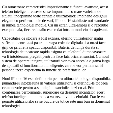
Cu numeroase caracteristici impresionante si functii avansate, acest
telefon inteligent reuseste sa se impuna intr-o mare varietate de
situatii, indeplinind toate cerintele utilizatorilor. Imbinand designul
elegant cu performantele de varf, iPhone 16 stabileste noi standarde
in lumea tehnologiei mobile. Cu un ecran ultra-amplu si o rezolutie
exceptionala, fiecare detaliu este redat intr-un mod viu si captivant.
Capacitatea de stocare a fost extinsa, oferind utilizatorilor spatiu
suficient pentru a-si pastra intreaga colectie digitala si a nu-si face
griji cu privire la spatiul disponibil. Bateria de lunga durata si
tehnologia de incarcare rapida asigura ca telefonul dumneavoastra
va fi intotdeauna pregatit pentru a face fata oricarei sarcini. Cu noul
sistem de operare integrat, utilizatorii vor avea acces la o gama larga
de aplicatii si functionalitati inteligente, care le vor permite sa isi
personalizeze experienta in functie de preferintele lor.
Noul iPhone 16 este definitoriu pentru ultima tehnologie disponibila,
punandu-si intotdeauna in valoare utilizatorii si oferindu-le tot ceea
ce au nevoie pentru a-si indeplini sarcinile de zi cu zi. Prin
combinarea performantei superioare cu designul incantator, acest
telefon inteligent nu numai ca va trezi invidia celorlalti. Dar le va
permite utilizatorilor sa se bucure de tot ce este mai bun in domeniul
tehnologiei.