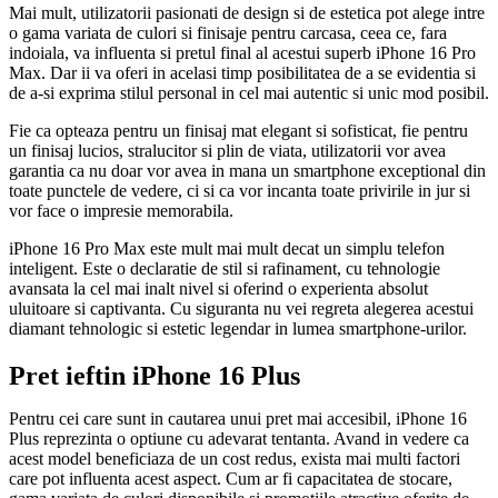
Mai mult, utilizatorii pasionati de design si de estetica pot alege intre
o gama variata de culori si finisaje pentru carcasa, ceea ce, fara
indoiala, va influenta si pretul final al acestui superb iPhone 16 Pro
Max. Dar ii va oferi in acelasi timp posibilitatea de a se evidentia si
de a-si exprima stilul personal in cel mai autentic si unic mod posibil.
Fie ca opteaza pentru un finisaj mat elegant si sofisticat, fie pentru
un finisaj lucios, stralucitor si plin de viata, utilizatorii vor avea
garantia ca nu doar vor avea in mana un smartphone exceptional din
toate punctele de vedere, ci si ca vor incanta toate privirile in jur si
vor face o impresie memorabila.
iPhone 16 Pro Max este mult mai mult decat un simplu telefon
inteligent. Este o declaratie de stil si rafinament, cu tehnologie
avansata la cel mai inalt nivel si oferind o experienta absolut
uluitoare si captivanta. Cu siguranta nu vei regreta alegerea acestui
diamant tehnologic si estetic legendar in lumea smartphone-urilor.
Pret ieftin iPhone 16 Plus
Pentru cei care sunt in cautarea unui pret mai accesibil, iPhone 16
Plus reprezinta o optiune cu adevarat tentanta. Avand in vedere ca
acest model beneficiaza de un cost redus, exista mai multi factori
care pot influenta acest aspect. Cum ar fi capacitatea de stocare,