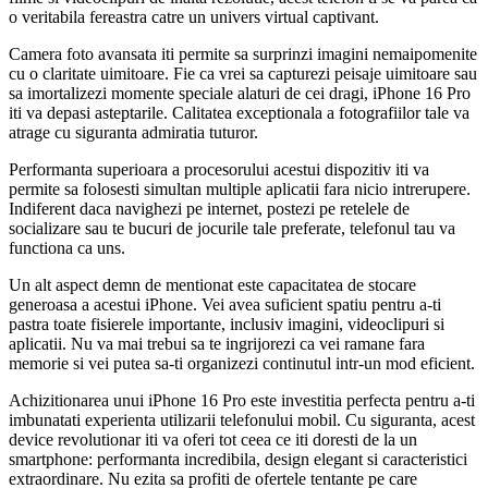
o veritabila fereastra catre un univers virtual captivant.
Camera foto avansata iti permite sa surprinzi imagini nemaipomenite
cu o claritate uimitoare. Fie ca vrei sa capturezi peisaje uimitoare sau
sa imortalizezi momente speciale alaturi de cei dragi, iPhone 16 Pro
iti va depasi asteptarile. Calitatea exceptionala a fotografiilor tale va
atrage cu siguranta admiratia tuturor.
Performanta superioara a procesorului acestui dispozitiv iti va
permite sa folosesti simultan multiple aplicatii fara nicio intrerupere.
Indiferent daca navighezi pe internet, postezi pe retelele de
socializare sau te bucuri de jocurile tale preferate, telefonul tau va
functiona ca uns.
Un alt aspect demn de mentionat este capacitatea de stocare
generoasa a acestui iPhone. Vei avea suficient spatiu pentru a-ti
pastra toate fisierele importante, inclusiv imagini, videoclipuri si
aplicatii. Nu va mai trebui sa te ingrijorezi ca vei ramane fara
memorie si vei putea sa-ti organizezi continutul intr-un mod eficient.
Achizitionarea unui iPhone 16 Pro este investitia perfecta pentru a-ti
imbunatati experienta utilizarii telefonului mobil. Cu siguranta, acest
device revolutionar iti va oferi tot ceea ce iti doresti de la un
smartphone: performanta incredibila, design elegant si caracteristici
extraordinare. Nu ezita sa profiti de ofertele tentante pe care