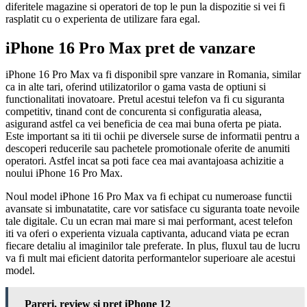
diferitele magazine si operatori de top le pun la dispozitie si vei fi
rasplatit cu o experienta de utilizare fara egal.
iPhone 16 Pro Max pret de vanzare
iPhone 16 Pro Max va fi disponibil spre vanzare in Romania, similar
ca in alte tari, oferind utilizatorilor o gama vasta de optiuni si
functionalitati inovatoare. Pretul acestui telefon va fi cu siguranta
competitiv, tinand cont de concurenta si configuratia aleasa,
asigurand astfel ca vei beneficia de cea mai buna oferta pe piata.
Este important sa iti tii ochii pe diversele surse de informatii pentru a
descoperi reducerile sau pachetele promotionale oferite de anumiti
operatori. Astfel incat sa poti face cea mai avantajoasa achizitie a
noului iPhone 16 Pro Max.
Noul model iPhone 16 Pro Max va fi echipat cu numeroase functii
avansate si imbunatatite, care vor satisface cu siguranta toate nevoile
tale digitale. Cu un ecran mai mare si mai performant, acest telefon
iti va oferi o experienta vizuala captivanta, aducand viata pe ecran
fiecare detaliu al imaginilor tale preferate. In plus, fluxul tau de lucru
va fi mult mai eficient datorita performantelor superioare ale acestui
model.
Pareri, review si pret iPhone 12