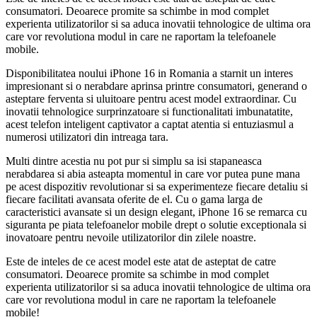
consumatori. Deoarece promite sa schimbe in mod complet
experienta utilizatorilor si sa aduca inovatii tehnologice de ultima ora
care vor revolutiona modul in care ne raportam la telefoanele
mobile.
Disponibilitatea noului iPhone 16 in Romania a starnit un interes
impresionant si o nerabdare aprinsa printre consumatori, generand o
asteptare ferventa si uluitoare pentru acest model extraordinar. Cu
inovatii tehnologice surprinzatoare si functionalitati imbunatatite,
acest telefon inteligent captivator a captat atentia si entuziasmul a
numerosi utilizatori din intreaga tara.
Multi dintre acestia nu pot pur si simplu sa isi stapaneasca
nerabdarea si abia asteapta momentul in care vor putea pune mana
pe acest dispozitiv revolutionar si sa experimenteze fiecare detaliu si
fiecare facilitati avansata oferite de el. Cu o gama larga de
caracteristici avansate si un design elegant, iPhone 16 se remarca cu
siguranta pe piata telefoanelor mobile drept o solutie exceptionala si
inovatoare pentru nevoile utilizatorilor din zilele noastre.
Este de inteles de ce acest model este atat de asteptat de catre
consumatori. Deoarece promite sa schimbe in mod complet
experienta utilizatorilor si sa aduca inovatii tehnologice de ultima ora
care vor revolutiona modul in care ne raportam la telefoanele
mobile!