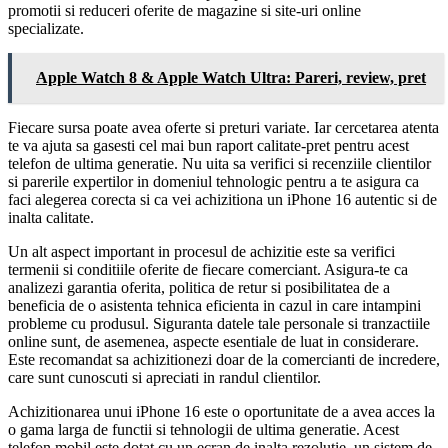
promotii si reduceri oferite de magazine si site-uri online
specializate.
Apple Watch 8 & Apple Watch Ultra: Pareri, review, pret
Fiecare sursa poate avea oferte si preturi variate. Iar cercetarea atenta
te va ajuta sa gasesti cel mai bun raport calitate-pret pentru acest
telefon de ultima generatie. Nu uita sa verifici si recenziile clientilor
si parerile expertilor in domeniul tehnologic pentru a te asigura ca
faci alegerea corecta si ca vei achizitiona un iPhone 16 autentic si de
inalta calitate.
Un alt aspect important in procesul de achizitie este sa verifici
termenii si conditiile oferite de fiecare comerciant. Asigura-te ca
analizezi garantia oferita, politica de retur si posibilitatea de a
beneficia de o asistenta tehnica eficienta in cazul in care intampini
probleme cu produsul. Siguranta datele tale personale si tranzactiile
online sunt, de asemenea, aspecte esentiale de luat in considerare.
Este recomandat sa achizitionezi doar de la comercianti de incredere,
care sunt cunoscuti si apreciati in randul clientilor.
Achizitionarea unui iPhone 16 este o oportunitate de a avea acces la
o gama larga de functii si tehnologii de ultima generatie. Acest
telefon mobil este dotat cu un ecran de inalta rezolutie, un sistem de