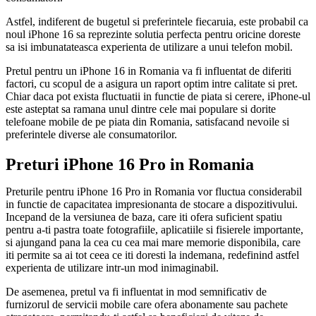
Astfel, indiferent de bugetul si preferintele fiecaruia, este probabil ca
noul iPhone 16 sa reprezinte solutia perfecta pentru oricine doreste
sa isi imbunatateasca experienta de utilizare a unui telefon mobil.
Pretul pentru un iPhone 16 in Romania va fi influentat de diferiti
factori, cu scopul de a asigura un raport optim intre calitate si pret.
Chiar daca pot exista fluctuatii in functie de piata si cerere, iPhone-ul
este asteptat sa ramana unul dintre cele mai populare si dorite
telefoane mobile de pe piata din Romania, satisfacand nevoile si
preferintele diverse ale consumatorilor.
Preturi iPhone 16 Pro in Romania
Preturile pentru iPhone 16 Pro in Romania vor fluctua considerabil
in functie de capacitatea impresionanta de stocare a dispozitivului.
Incepand de la versiunea de baza, care iti ofera suficient spatiu
pentru a-ti pastra toate fotografiile, aplicatiile si fisierele importante,
si ajungand pana la cea cu cea mai mare memorie disponibila, care
iti permite sa ai tot ceea ce iti doresti la indemana, redefinind astfel
experienta de utilizare intr-un mod inimaginabil.
De asemenea, pretul va fi influentat in mod semnificativ de
furnizorul de servicii mobile care ofera abonamente sau pachete