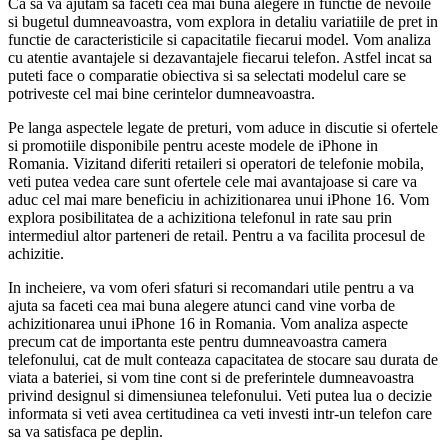
Ca sa va ajutam sa faceti cea mai buna alegere in functie de nevoile
si bugetul dumneavoastra, vom explora in detaliu variatiile de pret in
functie de caracteristicile si capacitatile fiecarui model. Vom analiza
cu atentie avantajele si dezavantajele fiecarui telefon. Astfel incat sa
puteti face o comparatie obiectiva si sa selectati modelul care se
potriveste cel mai bine cerintelor dumneavoastra.
Pe langa aspectele legate de preturi, vom aduce in discutie si ofertele
si promotiile disponibile pentru aceste modele de iPhone in
Romania. Vizitand diferiti retaileri si operatori de telefonie mobila,
veti putea vedea care sunt ofertele cele mai avantajoase si care va
aduc cel mai mare beneficiu in achizitionarea unui iPhone 16. Vom
explora posibilitatea de a achizitiona telefonul in rate sau prin
intermediul altor parteneri de retail. Pentru a va facilita procesul de
achizitie.
In incheiere, va vom oferi sfaturi si recomandari utile pentru a va
ajuta sa faceti cea mai buna alegere atunci cand vine vorba de
achizitionarea unui iPhone 16 in Romania. Vom analiza aspecte
precum cat de importanta este pentru dumneavoastra camera
telefonului, cat de mult conteaza capacitatea de stocare sau durata de
viata a bateriei, si vom tine cont si de preferintele dumneavoastra
privind designul si dimensiunea telefonului. Veti putea lua o decizie
informata si veti avea certitudinea ca veti investi intr-un telefon care
sa va satisfaca pe deplin.