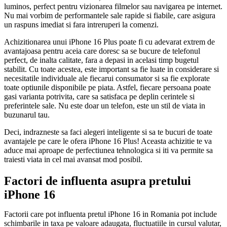
luminos, perfect pentru vizionarea filmelor sau navigarea pe internet.
Nu mai vorbim de performantele sale rapide si fiabile, care asigura
un raspuns imediat si fara intreruperi la comenzi.
Achizitionarea unui iPhone 16 Plus poate fi cu adevarat extrem de
avantajoasa pentru aceia care doresc sa se bucure de telefonul
perfect, de inalta calitate, fara a depasi in acelasi timp bugetul
stabilit. Cu toate acestea, este important sa fie luate in considerare si
necesitatile individuale ale fiecarui consumator si sa fie explorate
toate optiunile disponibile pe piata. Astfel, fiecare persoana poate
gasi varianta potrivita, care sa satisfaca pe deplin cerintele si
preferintele sale. Nu este doar un telefon, este un stil de viata in
buzunarul tau.
Deci, indrazneste sa faci alegeri inteligente si sa te bucuri de toate
avantajele pe care le ofera iPhone 16 Plus! Aceasta achizitie te va
aduce mai aproape de perfectiunea tehnologica si iti va permite sa
traiesti viata in cel mai avansat mod posibil.
Factori de influenta asupra pretului
iPhone 16
Factorii care pot influenta pretul iPhone 16 in Romania pot include
schimbarile in taxa pe valoare adaugata, fluctuatiile in cursul valutar,