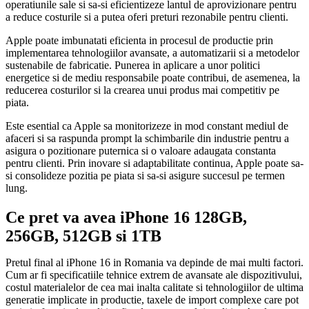
operatiunile sale si sa-si eficientizeze lantul de aprovizionare pentru
a reduce costurile si a putea oferi preturi rezonabile pentru clienti.
Apple poate imbunatati eficienta in procesul de productie prin
implementarea tehnologiilor avansate, a automatizarii si a metodelor
sustenabile de fabricatie. Punerea in aplicare a unor politici
energetice si de mediu responsabile poate contribui, de asemenea, la
reducerea costurilor si la crearea unui produs mai competitiv pe
piata.
Este esential ca Apple sa monitorizeze in mod constant mediul de
afaceri si sa raspunda prompt la schimbarile din industrie pentru a
asigura o pozitionare puternica si o valoare adaugata constanta
pentru clienti. Prin inovare si adaptabilitate continua, Apple poate sa-
si consolideze pozitia pe piata si sa-si asigure succesul pe termen
lung.
Ce pret va avea iPhone 16 128GB,
256GB, 512GB si 1TB
Pretul final al iPhone 16 in Romania va depinde de mai multi factori.
Cum ar fi specificatiile tehnice extrem de avansate ale dispozitivului,
costul materialelor de cea mai inalta calitate si tehnologiilor de ultima
generatie implicate in productie, taxele de import complexe care pot