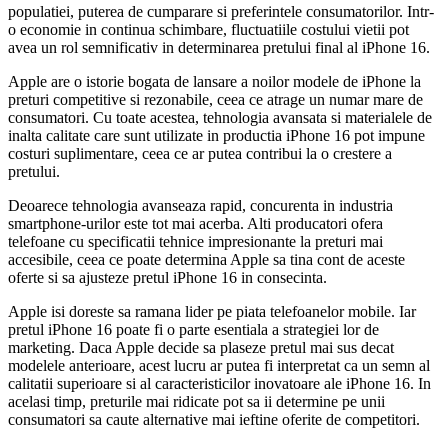
populatiei, puterea de cumparare si preferintele consumatorilor. Intr-
o economie in continua schimbare, fluctuatiile costului vietii pot
avea un rol semnificativ in determinarea pretului final al iPhone 16.
Apple are o istorie bogata de lansare a noilor modele de iPhone la
preturi competitive si rezonabile, ceea ce atrage un numar mare de
consumatori. Cu toate acestea, tehnologia avansata si materialele de
inalta calitate care sunt utilizate in productia iPhone 16 pot impune
costuri suplimentare, ceea ce ar putea contribui la o crestere a
pretului.
Deoarece tehnologia avanseaza rapid, concurenta in industria
smartphone-urilor este tot mai acerba. Alti producatori ofera
telefoane cu specificatii tehnice impresionante la preturi mai
accesibile, ceea ce poate determina Apple sa tina cont de aceste
oferte si sa ajusteze pretul iPhone 16 in consecinta.
Apple isi doreste sa ramana lider pe piata telefoanelor mobile. Iar
pretul iPhone 16 poate fi o parte esentiala a strategiei lor de
marketing. Daca Apple decide sa plaseze pretul mai sus decat
modelele anterioare, acest lucru ar putea fi interpretat ca un semn al
calitatii superioare si al caracteristicilor inovatoare ale iPhone 16. In
acelasi timp, preturile mai ridicate pot sa ii determine pe unii
consumatori sa caute alternative mai ieftine oferite de competitori.