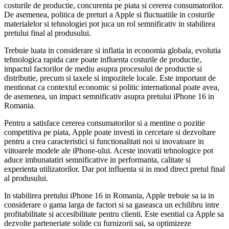
costurile de productie, concurenta pe piata si cererea consumatorilor.
De asemenea, politica de preturi a Apple si fluctuatiile in costurile
materialelor si tehnologiei pot juca un rol semnificativ in stabilirea
pretului final al produsului.
Trebuie luata in considerare si inflatia in economia globala, evolutia
tehnologica rapida care poate influenta costurile de productie,
impactul factorilor de mediu asupra procesului de productie si
distributie, precum si taxele si impozitele locale. Este important de
mentionat ca contextul economic si politic international poate avea,
de asemenea, un impact semnificativ asupra pretului iPhone 16 in
Romania.
Pentru a satisface cererea consumatorilor si a mentine o pozitie
competitiva pe piata, Apple poate investi in cercetare si dezvoltare
pentru a crea caracteristici si functionalitati noi si inovatoare in
viitoarele modele ale iPhone-ului. Aceste inovatii tehnologice pot
aduce imbunatatiri semnificative in performanta, calitate si
experienta utilizatorilor. Dar pot influenta si in mod direct pretul final
al produsului.
In stabilirea pretului iPhone 16 in Romania, Apple trebuie sa ia in
considerare o gama larga de factori si sa gaseasca un echilibru intre
profitabilitate si accesibilitate pentru clienti. Este esential ca Apple sa
dezvolte parteneriate solide cu furnizorii sai, sa optimizeze