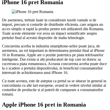
iPhone 16 pret Romania
De asemenea, trebuie luate in considerare taxele vamale si de
import, precum si costurile de distributie eficienta, care asigura un
acces simplu si rapid la produs pentru toti utilizatorii din Romania.
Toate aceste elemente vor avea un impact semnificativ asupra
pretului final al acestui dispozitiv de inalta tehnologie.
Concurenta acerba in industria smartphone-urilor poate juca, de
asemenea, un rol important in determinarea pretului final al iPhone
16 in Romania. Apple are o pozitie puternica pe piata telefoanelor
inteligente. Dar exista si alti producatori de top care isi doresc sa
cucereasca piata romaneasca. Aceasta concurenta acerba poate duce
la o scadere a pretului dispozitivului, in beneficiul consumatorilor
interesati de achizitionarea unui iPhone 16.
Cu toate acestea, este de asteptat ca pretul sa se situeze in general in
concordanta cu alte tari europene, avand in vedere nivelul similar al
costurilor de productie si al puterii de cumparare a consumatorilor
romani.
Apple iPhone 16 pret in Romania