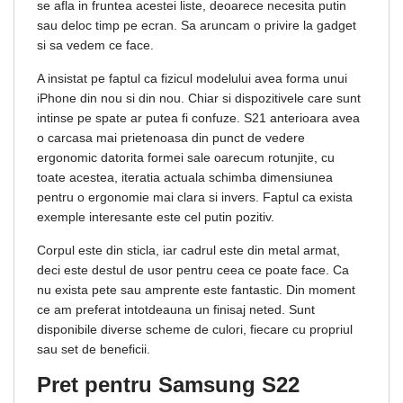
se afla in fruntea acestei liste, deoarece necesita putin
sau deloc timp pe ecran. Sa aruncam o privire la gadget
si sa vedem ce face.
A insistat pe faptul ca fizicul modelului avea forma unui
iPhone din nou si din nou. Chiar si dispozitivele care sunt
intinse pe spate ar putea fi confuze. S21 anterioara avea
o carcasa mai prietenoasa din punct de vedere
ergonomic datorita formei sale oarecum rotunjite, cu
toate acestea, iteratia actuala schimba dimensiunea
pentru o ergonomie mai clara si invers. Faptul ca exista
exemple interesante este cel putin pozitiv.
Corpul este din sticla, iar cadrul este din metal armat,
deci este destul de usor pentru ceea ce poate face. Ca
nu exista pete sau amprente este fantastic. Din moment
ce am preferat intotdeauna un finisaj neted. Sunt
disponibile diverse scheme de culori, fiecare cu propriul
sau set de beneficii.
Pret pentru Samsung S22