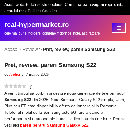
Acest website foloseste cookies. Continuarea navigarii reprezinta
acordul dvs.
Politica Cookies
Sari
la
real-hypermarket.ro
conținut
cele mai bune frigidere, combine frigorifice, hote, aspiratoare
Acasa
>
Review
>
Pret, review, pareri Samsung S22
Pret, review, pareri Samsung S22
de
Andrei
7 martie 2026
(
)
A venit timpul sa vorbim si despre noua generatie de telefon mobil
Samsung S22
din 2026. Noul Samsung Galaxy S22 simplu, Ultra,
Plus sau FE este disponibil la oferta de lansare si in Romania.
Telefonul mobil de la Samsung este 5G, are o camera
performanta si o autonomie buna – adica bateria tine bine. Poti sa
vezi aici
pareri pentru Samsung Galaxy S22
.