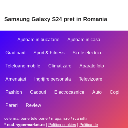
Samsung Galaxy S24 pret in Romania
IT
Ajutoare in bucatarie
Ajutoare in casa
Gradinarit
Sport & Fitness
Scule electrice
Telefoane mobile
Climatizare
Aparate foto
Amenajari
Ingrijire personala
Televizoare
Fashion
Cadouri
Electrocasnice
Auto
Copii
Pareri
Review
cele mai bune telefoane
/
mapam.ro
/
rca ieftin
* real-hypermarket.ro
|
Politica cookies
|
Politica de