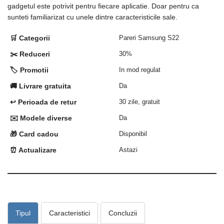
gadgetul este potrivit pentru fiecare aplicatie. Doar pentru ca
sunteti familiarizat cu unele dintre caracteristicile sale.
🛒 Categorii
Pareri Samsung S22
✂️ Reduceri
30%
🏷️ Promotii
In mod regulat
🚚 Livrare gratuita
Da
↩️ Perioada de retur
30 zile, gratuit
✉️ Modele diverse
Da
🎁 Card cadou
Disponibil
⏰ Actualizare
Astazi
Tipul
Caracteristici
Concluzii