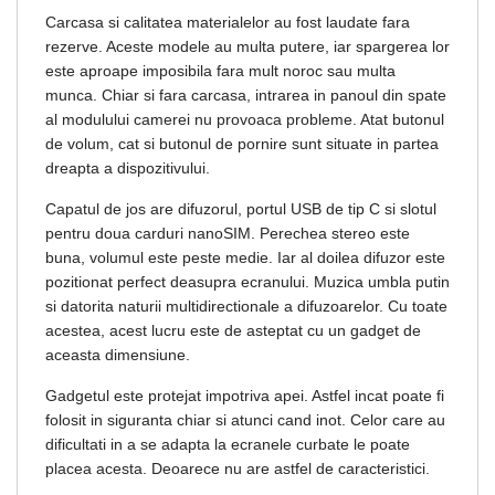
Carcasa si calitatea materialelor au fost laudate fara
rezerve. Aceste modele au multa putere, iar spargerea lor
este aproape imposibila fara mult noroc sau multa
munca. Chiar si fara carcasa, intrarea in panoul din spate
al modulului camerei nu provoaca probleme. Atat butonul
de volum, cat si butonul de pornire sunt situate in partea
dreapta a dispozitivului.
Capatul de jos are difuzorul, portul USB de tip C si slotul
pentru doua carduri nanoSIM. Perechea stereo este
buna, volumul este peste medie. Iar al doilea difuzor este
pozitionat perfect deasupra ecranului. Muzica umbla putin
si datorita naturii multidirectionale a difuzoarelor. Cu toate
acestea, acest lucru este de asteptat cu un gadget de
aceasta dimensiune.
Gadgetul este protejat impotriva apei. Astfel incat poate fi
folosit in siguranta chiar si atunci cand inot. Celor care au
dificultati in a se adapta la ecranele curbate le poate
placea acesta. Deoarece nu are astfel de caracteristici.