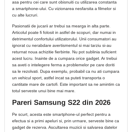
asa pentru cei care sunt obisnuiti cu utilizarea constanta
a smartphone-ului. Cu vizionarea nesfarsita a filmelor si
cu alte lucruri.
Pasionatii de jucarii ar trebui sa mearga in alta parte.
Articolul poate fi folosit in astfel de scopuri, dar numai in
detrimentul confortului utilizatorului. Unii consumatori au
ignorat cu nerabdare avertismentul si mai tarziu si-au
returnat noua achizitie fierbinte. Nu pot sublinia suficient
acest lucru. Inainte de a cumpara orice gadget. Ar trebui
sa aveti o intelegere ferma a problemelor pe care doriti
sa le rezolvati. Dupa exemplu, probabil ca nu ati cumpara
un vehicul sport, astfel incat sa puteti transporta o
cantitate mare de cartofi. Este important sa ne amintim ca
totul serveste unui bine mai mare.
Pareri Samsung S22 din 2026
Pe scurt, acesta este smartphone-ul perfect pentru a
efectua si a primi apeluri si, prin urmare, serveste bine ca
gadget de rezerva. Ascultarea muzicii si salvarea datelor