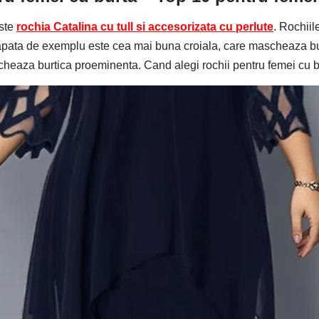
este
rochia Catalina cu tull si accesorizata cu perlute
. Rochiil
apata de exemplu este cea mai buna croiala, care mascheaza bur
scheaza burtica proeminenta. Cand alegi rochii pentru femei cu bu