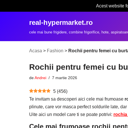
Acest website f
Sari
real-hypermarket.ro
la
conținut
cele mai bune frigidere, combine frigorifice, hote, aspiratoar
Acasa
>
Fashion
>
Rochii pentru femei cu burt
Rochii pentru femei cu bu
de
Andrei
7 martie 2026
5
(
456
)
Te invitam sa descoperi aici cele mai frumoase
r
plinute, care vor masca perfect soldurile late, dar
Uite aici un model care ti se poate potrivi:
rochia 
Cele mai frumoase rochii pent