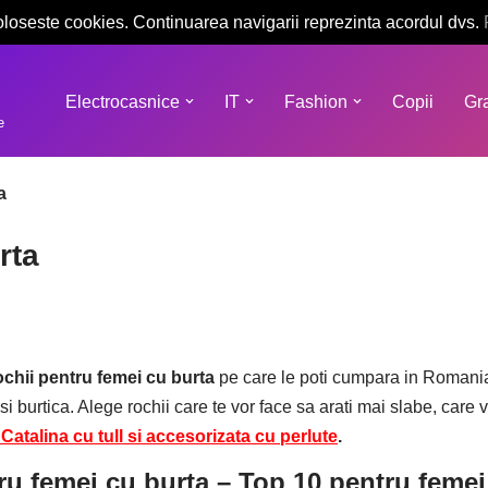
oloseste cookies. Continuarea navigarii reprezinta acordul dvs.
Electrocasnice
IT
Fashion
Copii
Gra
e
a
rta
ochii pentru femei cu burta
pe care le poti cumpara in Romania 
 si burtica. Alege rochii care te vor face sa arati mai slabe, care
Catalina cu tull si accesorizata cu perlute
.
ru femei cu burta – Top 10 pentru femei