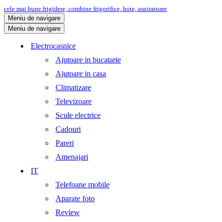
cele mai bune frigidere, combine frigorifice, hote, aspiratoare
Meniu de navigare
Meniu de navigare
Electrocasnice
Ajutoare in bucatarie
Ajutoare in casa
Climatizare
Televizoare
Scule electrice
Cadouri
Pareri
Amenajari
IT
Telefoane mobile
Aparate foto
Review