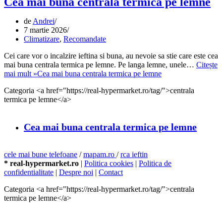
Cea mai buna centrala termica pe lemne
de
Andrei
7 martie 2026
Climatizare
,
Recomandate
Cei care vor o incalzire ieftina si buna, au nevoie sa stie care este cea
mai buna centrala termica pe lemne. Pe langa lemne, unele…
Citește
mai mult »
Cea mai buna centrala termica pe lemne
Categoria <a href="https://real-hypermarket.ro/tag/">centrala
termica pe lemne</a>
Cea mai buna centrala termica pe lemne
cele mai bune telefoane
/
mapam.ro
/
rca ieftin
* real-hypermarket.ro
|
Politica cookies
|
Politica de
confidentialitate
|
Despre noi
|
Contact
Categoria <a href="https://real-hypermarket.ro/tag/">centrala
termica pe lemne</a>