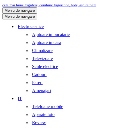
cele mai bune frigidere, combine frigorifice, hote, aspiratoare
Meniu de navigare
Meniu de navigare
Electrocasnice
Ajutoare in bucatarie
Ajutoare in casa
Climatizare
Televizoare
Scule electrice
Cadouri
Pareri
Amenajari
IT
Telefoane mobile
Aparate foto
Review