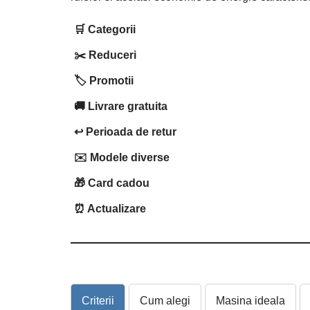
🛒 Categorii
✂️ Reduceri
🏷️ Promotii
🚚 Livrare gratuita
↩️ Perioada de retur
✉️ Modele diverse
🎁 Card cadou
⏰ Actualizare
Criterii
Cum alegi
Masina ideala