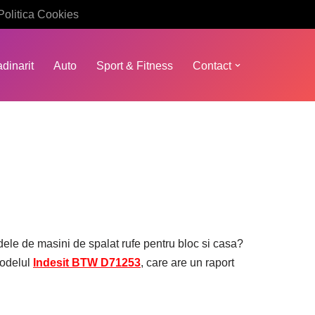
Politica Cookies
dinarit
Auto
Sport & Fitness
Contact
dele de masini de spalat rufe pentru bloc si casa?
modelul
Indesit BTW D71253
, care are un raport