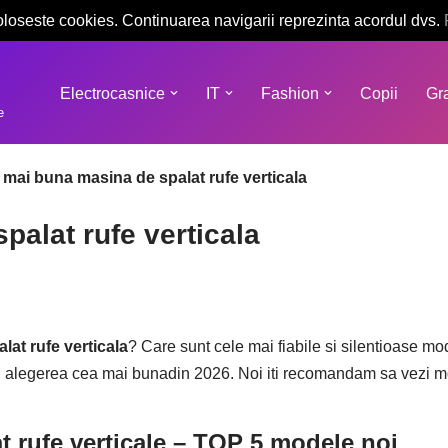
oloseste cookies. Continuarea navigarii reprezinta acordul dvs.
Electrocasnice
IT
Fashion
Copii
Gra
e
mai buna masina de spalat rufe verticala
alat rufe verticala
at rufe verticala
? Care sunt cele mai fiabile si silentioase mo
aci alegerea cea mai bunadin 2026. Noi iti recomandam sa vezi 
t rufe verticale – TOP 5 modele noi