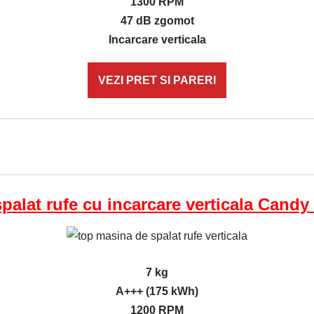
1300 RPM
47 dB zgomot
Incarcare verticala
VEZI PRET SI PARERI
palat rufe cu incarcare verticala Cand
7 kg
A+++ (175 kWh)
1200 RPM