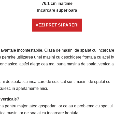
76.1 cm inaltime
Incarcare superioara
VEZI PRET SI PARERI
e avantaje incontestabile. Clasa de masini de spalat cu incarcar
le permite utilizarea unei masini cu deschidere frontala cu acel 
lor clasice, astfel alege cea mai buna masina de spalat verticala
i de spalat cu incarcare de sus, cat sunt masini de spalat cu inc
ocuiesc in apartamente mici.
 verticale?
na pentru majoritatea gospodariilor ce au o problema cu spatiul d
ica masinilor de spalat cu incarcare frontala.