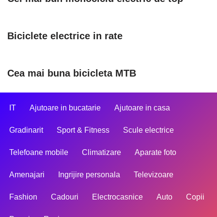
Biciclete electrice in rate
Cea mai buna bicicleta MTB
IT
Ajutoare in bucatarie
Ajutoare in casa
Gradinarit
Sport & Fitness
Scule electrice
Telefoane mobile
Climatizare
Aparate foto
Amenajari
Ingrijire personala
Televizoare
Fashion
Cadouri
Electrocasnice
Auto
Copii