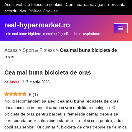
Acest website foloseste cookies. Continuarea navigarii reprezinta
acordul dvs.
Politica Cookies
Sari
la
real-hypermarket.ro
conținut
cele mai bune frigidere, combine frigorifice, hote, aspiratoare
Acasa
>
Sport & Fitness
>
Cea mai buna bicicleta de
oras
Cea mai buna bicicleta de oras
de
Andrei
7 martie 2026
5
(
1
)
Noi iti recomandam sa alegi
cea mai buna bicicleta de oras
daca locuiesti in mediul urban si vrei mobilitate ecologica. O
bicicleta de oras pentru barbati si femei (de dama) trebuie sa
corespunda unor criterii bine stabilite. La fel si cele pentru, adulti,
copii sau seniori. Oricum ar fi, bicicleta de oras trebuie sa fie mica