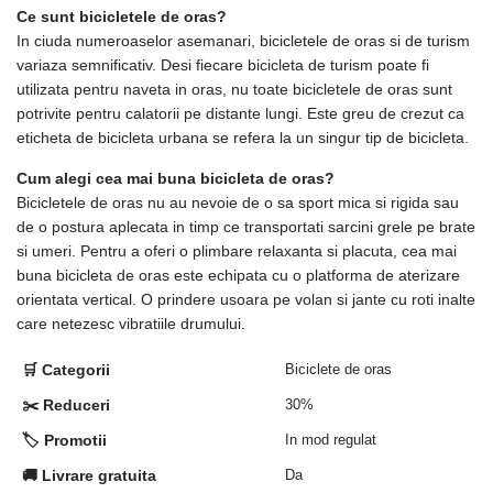
Ce sunt bicicletele de oras?
In ciuda numeroaselor asemanari, bicicletele de oras si de turism
variaza semnificativ. Desi fiecare bicicleta de turism poate fi
utilizata pentru naveta in oras, nu toate bicicletele de oras sunt
potrivite pentru calatorii pe distante lungi. Este greu de crezut ca
eticheta de bicicleta urbana se refera la un singur tip de bicicleta.
Cum alegi cea mai buna bicicleta de oras?
Bicicletele de oras nu au nevoie de o sa sport mica si rigida sau
de o postura aplecata in timp ce transportati sarcini grele pe brate
si umeri. Pentru a oferi o plimbare relaxanta si placuta, cea mai
buna bicicleta de oras este echipata cu o platforma de aterizare
orientata vertical. O prindere usoara pe volan si jante cu roti inalte
care netezesc vibratiile drumului.
🛒 Categorii
Biciclete de oras
✂️ Reduceri
30%
🏷️ Promotii
In mod regulat
🚚 Livrare gratuita
Da