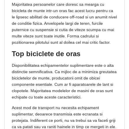
Majoritatea persoanelor care doresc sa mearga cu
bicicleta de munte intr-un oras fac acest lucru pentru ca
le lipsesc abilitati de conducere off-road si un anumit nivel
de conditie fizica. Anvelopele largi de teren, furcile
puternice cu suspensie si cutia de viteze scumpa cu mai
multe viteze sunt toate inutile. Forma cadrului si
pozitionarea pilotului sunt al doilea cel mai critic factor.
Top biciclete de oras
Disponibilitatea echipamentelor suplimentare este o alta
distinctie semnificativa. Ca mijloc de a minimiza greutatea
bicicletelor de munte, producatorii omit de obicei
componente esentiale. Cum ar fi aparatoarele de lant si
clopotele. Majoritatea modelelor de masini de oras sunt
echipate cu toate aceste caracteristici.
Acest mod de transport nu necesita echipament
suplimentar, deoarece transmisia este ecranata si
protejata. Indiferent ce porti, nu va trebui sa va faceti griji
ca va patati sau va raniti hainele in timp ce mergeti in ele.