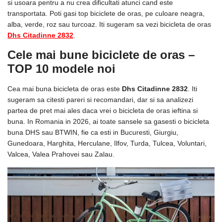
si usoara pentru a nu crea dificultati atunci cand este
transportata. Poti gasi top biciclete de oras, pe culoare neagra,
alba, verde, roz sau turcoaz. Iti sugeram sa vezi bicicleta de oras
Dhs Citadinne 2832
.
Cele mai bune biciclete de oras
–
TOP 10 modele noi
Cea mai buna bicicleta de oras este
Dhs Citadinne 2832
. Iti
sugeram sa citesti pareri si recomandari, dar si sa analizezi
partea de pret mai ales daca vrei o bicicleta de oras ieftina si
buna. In Romania in 2026, ai toate sansele sa gasesti o bicicleta
buna DHS sau BTWIN, fie ca esti in Bucuresti, Giurgiu,
Gunedoara, Harghita, Herculane, Ilfov, Turda, Tulcea, Voluntari,
Valcea, Valea Prahovei sau Zalau.