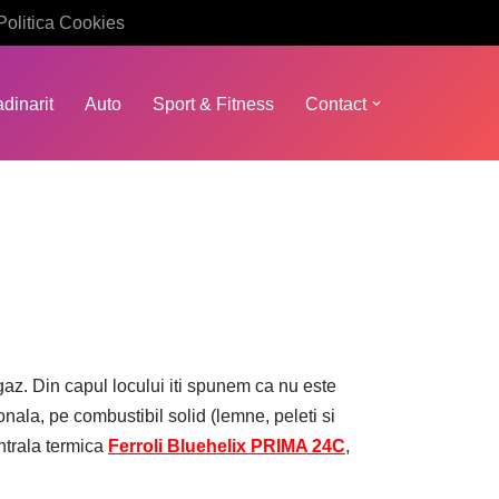
Politica Cookies
dinarit
Auto
Sport & Fitness
Contact
az. Din capul locului iti spunem ca nu este
onala, pe combustibil solid (lemne, peleti si
ntrala termica
Ferroli Bluehelix PRIMA 24C
,