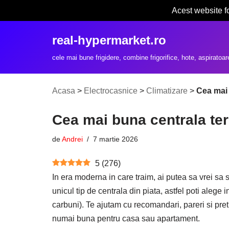
Acest website f
Sari
real-hypermarket.ro
la
conținut
cele mai bune frigidere, combine frigorifice, hote, aspiratoar
Acasa
>
Electrocasnice
>
Climatizare
>
Cea mai 
Cea mai buna centrala te
de
Andrei
7 martie 2026
5
(
276
)
In era moderna in care traim, ai putea sa vrei sa s
unicul tip de centrala din piata, astfel poti alege
carbuni). Te ajutam cu recomandari, pareri si pre
numai buna pentru casa sau apartament.