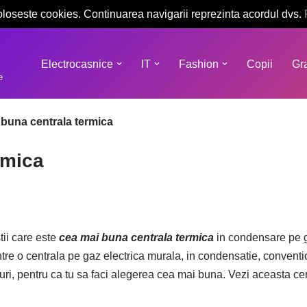
oloseste cookies. Continuarea navigarii reprezinta acordul dvs.
Electrocasnice
IT
Fashion
Copii
Gra
e
buna centrala termica
rmica
tii care este
cea mai buna centrala termica
in condensare pe g
 intre o centrala pe gaz electrica murala, in condensatie, conventi
turi, pentru ca tu sa faci alegerea cea mai buna. Vezi aceasta ce