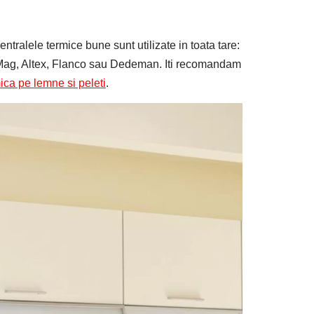
Centralele termice bune sunt utilizate in toata tare:
e eMag, Altex, Flanco sau Dedeman. Iti recomandam
ica pe lemne si peleti
.