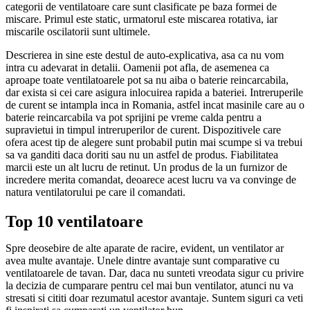
categorii de ventilatoare care sunt clasificate pe baza formei de
miscare. Primul este static, urmatorul este miscarea rotativa, iar
miscarile oscilatorii sunt ultimele.
Descrierea in sine este destul de auto-explicativa, asa ca nu vom
intra cu adevarat in detalii. Oamenii pot afla, de asemenea ca
aproape toate ventilatoarele pot sa nu aiba o baterie reincarcabila,
dar exista si cei care asigura inlocuirea rapida a bateriei. Intreruperile
de curent se intampla inca in Romania, astfel incat masinile care au o
baterie reincarcabila va pot sprijini pe vreme calda pentru a
supravietui in timpul intreruperilor de curent. Dispozitivele care
ofera acest tip de alegere sunt probabil putin mai scumpe si va trebui
sa va ganditi daca doriti sau nu un astfel de produs. Fiabilitatea
marcii este un alt lucru de retinut. Un produs de la un furnizor de
incredere merita comandat, deoarece acest lucru va va convinge de
natura ventilatorului pe care il comandati.
Top 10 ventilatoare
Spre deosebire de alte aparate de racire, evident, un ventilator ar
avea multe avantaje. Unele dintre avantaje sunt comparative cu
ventilatoarele de tavan. Dar, daca nu sunteti vreodata sigur cu privire
la decizia de cumparare pentru cel mai bun ventilator, atunci nu va
stresati si cititi doar rezumatul acestor avantaje. Suntem siguri ca veti