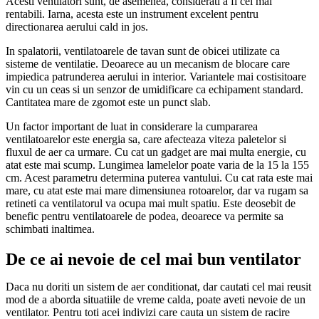
Acesti ventilatori sunt, de asemenea, considerati a fi cei mai
rentabili. Iarna, acesta este un instrument excelent pentru
directionarea aerului cald in jos.
In spalatorii, ventilatoarele de tavan sunt de obicei utilizate ca
sisteme de ventilatie. Deoarece au un mecanism de blocare care
impiedica patrunderea aerului in interior. Variantele mai costisitoare
vin cu un ceas si un senzor de umidificare ca echipament standard.
Cantitatea mare de zgomot este un punct slab.
Un factor important de luat in considerare la cumpararea
ventilatoarelor este energia sa, care afecteaza viteza paletelor si
fluxul de aer ca urmare. Cu cat un gadget are mai multa energie, cu
atat este mai scump. Lungimea lamelelor poate varia de la 15 la 155
cm. Acest parametru determina puterea vantului. Cu cat rata este mai
mare, cu atat este mai mare dimensiunea rotoarelor, dar va rugam sa
retineti ca ventilatorul va ocupa mai mult spatiu. Este deosebit de
benefic pentru ventilatoarele de podea, deoarece va permite sa
schimbati inaltimea.
De ce ai nevoie de cel mai bun ventilator
Daca nu doriti un sistem de aer conditionat, dar cautati cel mai reusit
mod de a aborda situatiile de vreme calda, poate aveti nevoie de un
ventilator. Pentru toti acei indivizi care cauta un sistem de racire