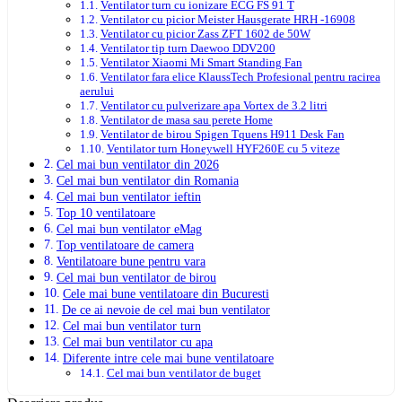
Ventilator turn cu ionizare ECG FS 91 T
Ventilator cu picior Meister Hausgerate HRH -16908
Ventilator cu picior Zass ZFT 1602 de 50W
Ventilator tip turn Daewoo DDV200
Ventilator Xiaomi Mi Smart Standing Fan
Ventilator fara elice KlaussTech Profesional pentru racirea
aerului
Ventilator cu pulverizare apa Vortex de 3.2 litri
Ventilator de masa sau perete Home
Ventilator de birou Spigen Tquens H911 Desk Fan
Ventilator turn Honeywell HYF260E cu 5 viteze
Cel mai bun ventilator din 2026
Cel mai bun ventilator din Romania
Cel mai bun ventilator ieftin
Top 10 ventilatoare
Cel mai bun ventilator eMag
Top ventilatoare de camera
Ventilatoare bune pentru vara
Cel mai bun ventilator de birou
Cele mai bune ventilatoare din Bucuresti
De ce ai nevoie de cel mai bun ventilator
Cel mai bun ventilator turn
Cel mai bun ventilator cu apa
Diferente intre cele mai bune ventilatoare
Cel mai bun ventilator de buget