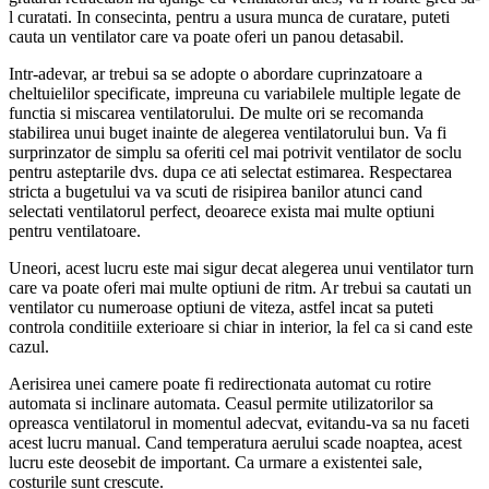
l curatati. In consecinta, pentru a usura munca de curatare, puteti
cauta un ventilator care va poate oferi un panou detasabil.
Intr-adevar, ar trebui sa se adopte o abordare cuprinzatoare a
cheltuielilor specificate, impreuna cu variabilele multiple legate de
functia si miscarea ventilatorului. De multe ori se recomanda
stabilirea unui buget inainte de alegerea ventilatorului bun. Va fi
surprinzator de simplu sa oferiti cel mai potrivit ventilator de soclu
pentru asteptarile dvs. dupa ce ati selectat estimarea. Respectarea
stricta a bugetului va va scuti de risipirea banilor atunci cand
selectati ventilatorul perfect, deoarece exista mai multe optiuni
pentru ventilatoare.
Uneori, acest lucru este mai sigur decat alegerea unui ventilator turn
care va poate oferi mai multe optiuni de ritm. Ar trebui sa cautati un
ventilator cu numeroase optiuni de viteza, astfel incat sa puteti
controla conditiile exterioare si chiar in interior, la fel ca si cand este
cazul.
Aerisirea unei camere poate fi redirectionata automat cu rotire
automata si inclinare automata. Ceasul permite utilizatorilor sa
opreasca ventilatorul in momentul adecvat, evitandu-va sa nu faceti
acest lucru manual. Cand temperatura aerului scade noaptea, acest
lucru este deosebit de important. Ca urmare a existentei sale,
costurile sunt crescute.