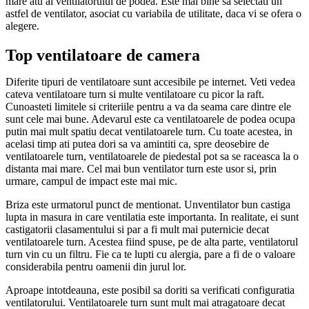
mare atu al ventilatorului de podea. Este mai bine sa selectati un
astfel de ventilator, asociat cu variabila de utilitate, daca vi se ofera o
alegere.
Top ventilatoare de camera
Diferite tipuri de ventilatoare sunt accesibile pe internet. Veti vedea
cateva ventilatoare turn si multe ventilatoare cu picor la raft.
Cunoasteti limitele si criteriile pentru a va da seama care dintre ele
sunt cele mai bune. Adevarul este ca ventilatoarele de podea ocupa
putin mai mult spatiu decat ventilatoarele turn. Cu toate acestea, in
acelasi timp ati putea dori sa va amintiti ca, spre deosebire de
ventilatoarele turn, ventilatoarele de piedestal pot sa se raceasca la o
distanta mai mare. Cel mai bun ventilator turn este usor si, prin
urmare, campul de impact este mai mic.
Briza este urmatorul punct de mentionat. Unventilator bun castiga
lupta in masura in care ventilatia este importanta. In realitate, ei sunt
castigatorii clasamentului si par a fi mult mai puternicie decat
ventilatoarele turn. Acestea fiind spuse, pe de alta parte, ventilatorul
turn vin cu un filtru. Fie ca te lupti cu alergia, pare a fi de o valoare
considerabila pentru oamenii din jurul lor.
Aproape intotdeauna, este posibil sa doriti sa verificati configuratia
ventilatorului. Ventilatoarele turn sunt mult mai atragatoare decat