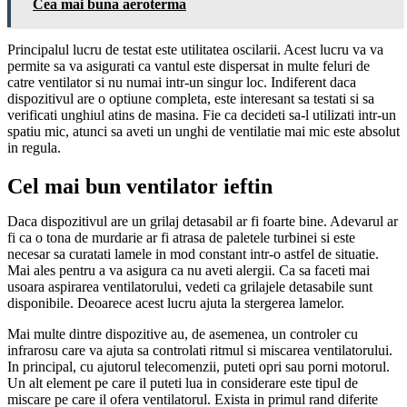
Cea mai buna aeroterma
Principalul lucru de testat este utilitatea oscilarii. Acest lucru va va
permite sa va asigurati ca vantul este dispersat in multe feluri de
catre ventilator si nu numai intr-un singur loc. Indiferent daca
dispozitivul are o optiune completa, este interesant sa testati si sa
verificati unghiul atins de masina. Fie ca decideti sa-l utilizati intr-un
spatiu mic, atunci sa aveti un unghi de ventilatie mai mic este absolut
in regula.
Cel mai bun ventilator ieftin
Daca dispozitivul are un grilaj detasabil ar fi foarte bine. Adevarul ar
fi ca o tona de murdarie ar fi atrasa de paletele turbinei si este
necesar sa curatati lamele in mod constant intr-o astfel de situatie.
Mai ales pentru a va asigura ca nu aveti alergii. Ca sa faceti mai
usoara aspirarea ventilatorului, vedeti ca grilajele detasabile sunt
disponibile. Deoarece acest lucru ajuta la stergerea lamelor.
Mai multe dintre dispozitive au, de asemenea, un controler cu
infrarosu care va ajuta sa controlati ritmul si miscarea ventilatorului.
In principal, cu ajutorul telecomenzii, puteti opri sau porni motorul.
Un alt element pe care il puteti lua in considerare este tipul de
miscare pe care il ofera ventilatorul. Exista in primul rand diferite