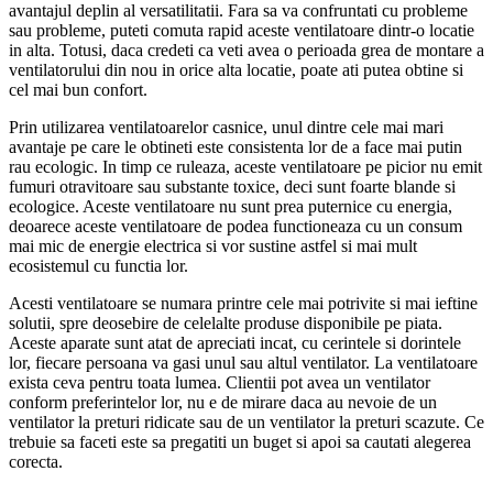
avantajul deplin al versatilitatii. Fara sa va confruntati cu probleme
sau probleme, puteti comuta rapid aceste ventilatoare dintr-o locatie
in alta. Totusi, daca credeti ca veti avea o perioada grea de montare a
ventilatorului din nou in orice alta locatie, poate ati putea obtine si
cel mai bun confort.
Prin utilizarea ventilatoarelor casnice, unul dintre cele mai mari
avantaje pe care le obtineti este consistenta lor de a face mai putin
rau ecologic. In timp ce ruleaza, aceste ventilatoare pe picior nu emit
fumuri otravitoare sau substante toxice, deci sunt foarte blande si
ecologice. Aceste ventilatoare nu sunt prea puternice cu energia,
deoarece aceste ventilatoare de podea functioneaza cu un consum
mai mic de energie electrica si vor sustine astfel si mai mult
ecosistemul cu functia lor.
Acesti ventilatoare se numara printre cele mai potrivite si mai ieftine
solutii, spre deosebire de celelalte produse disponibile pe piata.
Aceste aparate sunt atat de apreciati incat, cu cerintele si dorintele
lor, fiecare persoana va gasi unul sau altul ventilator. La ventilatoare
exista ceva pentru toata lumea. Clientii pot avea un ventilator
conform preferintelor lor, nu e de mirare daca au nevoie de un
ventilator la preturi ridicate sau de un ventilator la preturi scazute. Ce
trebuie sa faceti este sa pregatiti un buget si apoi sa cautati alegerea
corecta.