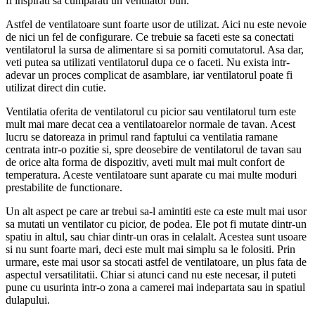
fi inspirati sa cumparati un ventilator bun.
Astfel de ventilatoare sunt foarte usor de utilizat. Aici nu este nevoie
de nici un fel de configurare. Ce trebuie sa faceti este sa conectati
ventilatorul la sursa de alimentare si sa porniti comutatorul. Asa dar,
veti putea sa utilizati ventilatorul dupa ce o faceti. Nu exista intr-
adevar un proces complicat de asamblare, iar ventilatorul poate fi
utilizat direct din cutie.
Ventilatia oferita de ventilatorul cu picior sau ventilatorul turn este
mult mai mare decat cea a ventilatoarelor normale de tavan. Acest
lucru se datoreaza in primul rand faptului ca ventilatia ramane
centrata intr-o pozitie si, spre deosebire de ventilatorul de tavan sau
de orice alta forma de dispozitiv, aveti mult mai mult confort de
temperatura. Aceste ventilatoare sunt aparate cu mai multe moduri
prestabilite de functionare.
Un alt aspect pe care ar trebui sa-l amintiti este ca este mult mai usor
sa mutati un ventilator cu picior, de podea. Ele pot fi mutate dintr-un
spatiu in altul, sau chiar dintr-un oras in celalalt. Acestea sunt usoare
si nu sunt foarte mari, deci este mult mai simplu sa le folositi. Prin
urmare, este mai usor sa stocati astfel de ventilatoare, un plus fata de
aspectul versatilitatii. Chiar si atunci cand nu este necesar, il puteti
pune cu usurinta intr-o zona a camerei mai indepartata sau in spatiul
dulapului.