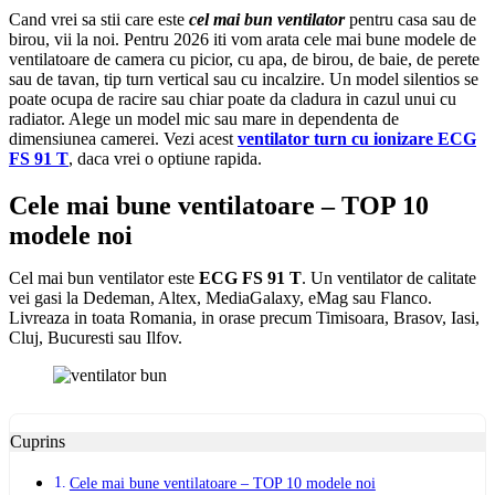
Cand vrei sa stii care este
cel mai bun ventilator
pentru casa sau de
birou, vii la noi. Pentru 2026 iti vom arata cele mai bune modele de
ventilatoare de camera cu picior, cu apa, de birou, de baie, de perete
sau de tavan, tip turn vertical sau cu incalzire. Un model silentios se
poate ocupa de racire sau chiar poate da cladura in cazul unui cu
radiator. Alege un model mic sau mare in dependenta de
dimensiunea camerei. Vezi acest
ventilator turn cu ionizare ECG
FS 91 T
, daca vrei o optiune rapida.
Cele mai bune ventilatoare – TOP 10
modele noi
Cel mai bun ventilator este
ECG FS 91 T
. Un ventilator de calitate
vei gasi la Dedeman, Altex, MediaGalaxy, eMag sau Flanco.
Livreaza in toata Romania, in orase precum Timisoara, Brasov, Iasi,
Cluj, Bucuresti sau Ilfov.
Cuprins
Cele mai bune ventilatoare – TOP 10 modele noi