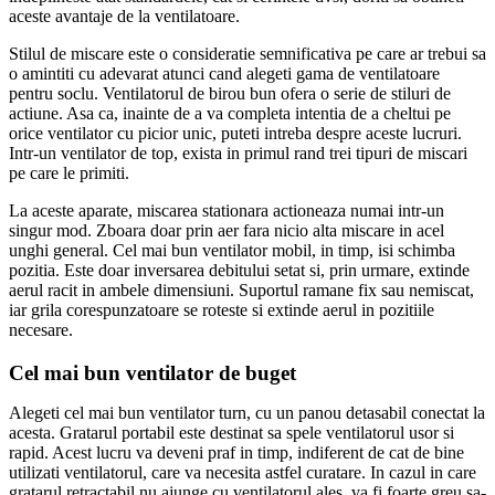
aceste avantaje de la ventilatoare.
Stilul de miscare este o consideratie semnificativa pe care ar trebui sa
o amintiti cu adevarat atunci cand alegeti gama de ventilatoare
pentru soclu. Ventilatorul de birou bun ofera o serie de stiluri de
actiune. Asa ca, inainte de a va completa intentia de a cheltui pe
orice ventilator cu picior unic, puteti intreba despre aceste lucruri.
Intr-un ventilator de top, exista in primul rand trei tipuri de miscari
pe care le primiti.
La aceste aparate, miscarea stationara actioneaza numai intr-un
singur mod. Zboara doar prin aer fara nicio alta miscare in acel
unghi general. Cel mai bun ventilator mobil, in timp, isi schimba
pozitia. Este doar inversarea debitului setat si, prin urmare, extinde
aerul racit in ambele dimensiuni. Suportul ramane fix sau nemiscat,
iar grila corespunzatoare se roteste si extinde aerul in pozitiile
necesare.
Cel mai bun ventilator de buget
Alegeti cel mai bun ventilator turn, cu un panou detasabil conectat la
acesta. Gratarul portabil este destinat sa spele ventilatorul usor si
rapid. Acest lucru va deveni praf in timp, indiferent de cat de bine
utilizati ventilatorul, care va necesita astfel curatare. In cazul in care
gratarul retractabil nu ajunge cu ventilatorul ales, va fi foarte greu sa-