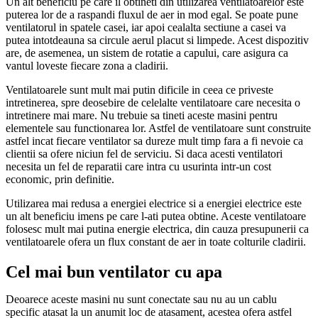
Un alt beneficiu pe care il obtineti din utilizarea ventilatoarelor este
puterea lor de a raspandi fluxul de aer in mod egal. Se poate pune
ventilatorul in spatele casei, iar apoi cealalta sectiune a casei va
putea intotdeauna sa circule aerul placut si limpede. Acest dispozitiv
are, de asemenea, un sistem de rotatie a capului, care asigura ca
vantul loveste fiecare zona a cladirii.
Ventilatoarele sunt mult mai putin dificile in ceea ce priveste
intretinerea, spre deosebire de celelalte ventilatoare care necesita o
intretinere mai mare. Nu trebuie sa tineti aceste masini pentru
elementele sau functionarea lor. Astfel de ventilatoare sunt construite
astfel incat fiecare ventilator sa dureze mult timp fara a fi nevoie ca
clientii sa ofere niciun fel de serviciu. Si daca acesti ventilatori
necesita un fel de reparatii care intra cu usurinta intr-un cost
economic, prin definitie.
Utilizarea mai redusa a energiei electrice si a energiei electrice este
un alt beneficiu imens pe care l-ati putea obtine. Aceste ventilatoare
folosesc mult mai putina energie electrica, din cauza presupunerii ca
ventilatoarele ofera un flux constant de aer in toate colturile cladirii.
Cel mai bun ventilator cu apa
Deoarece aceste masini nu sunt conectate sau nu au un cablu
specific atasat la un anumit loc de atasament, acestea ofera astfel