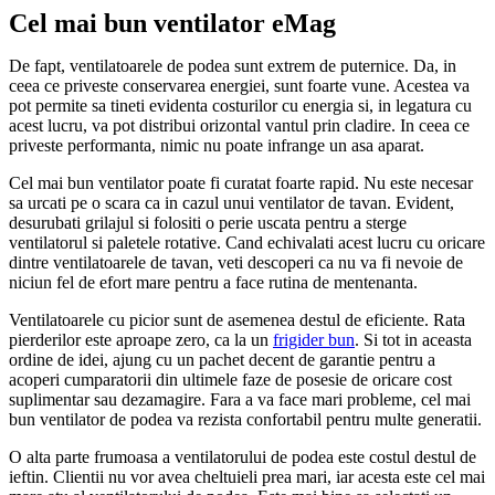
Cel mai bun ventilator eMag
De fapt, ventilatoarele de podea sunt extrem de puternice. Da, in
ceea ce priveste conservarea energiei, sunt foarte vune. Acestea va
pot permite sa tineti evidenta costurilor cu energia si, in legatura cu
acest lucru, va pot distribui orizontal vantul prin cladire. In ceea ce
priveste performanta, nimic nu poate infrange un asa aparat.
Cel mai bun ventilator poate fi curatat foarte rapid. Nu este necesar
sa urcati pe o scara ca in cazul unui ventilator de tavan. Evident,
desurubati grilajul si folositi o perie uscata pentru a sterge
ventilatorul si paletele rotative. Cand echivalati acest lucru cu oricare
dintre ventilatoarele de tavan, veti descoperi ca nu va fi nevoie de
niciun fel de efort mare pentru a face rutina de mentenanta.
Ventilatoarele cu picior sunt de asemenea destul de eficiente. Rata
pierderilor este aproape zero, ca la un
frigider bun
. Si tot in aceasta
ordine de idei, ajung cu un pachet decent de garantie pentru a
acoperi cumparatorii din ultimele faze de posesie de oricare cost
suplimentar sau dezamagire. Fara a va face mari probleme, cel mai
bun ventilator de podea va rezista confortabil pentru multe generatii.
O alta parte frumoasa a ventilatorului de podea este costul destul de
ieftin. Clientii nu vor avea cheltuieli prea mari, iar acesta este cel mai