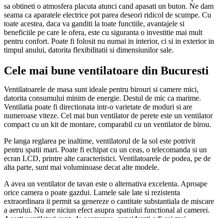
sa obtineti o atmosfera placuta atunci cand apasati un buton. Ne dam
seama ca aparatele electrice pot parea deseori ridicol de scumpe. Cu
toate acestea, daca va ganditi la toate functiile, avantajele si
beneficiile pe care le ofera, este cu siguranta o investitie mai mult
pentru confort. Poate fi folosit nu numai in interior, ci si in exterior in
timpul anului, datorita flexibilitatii si dimensiunilor sale.
Cele mai bune ventilatoare din Bucuresti
Ventilatoarele de masa sunt ideale pentru birouri si camere mici,
datorita consumului minim de energie. Destul de mic ca marime.
Ventilatia poate fi directionata intr-o varietate de moduri si are
numeroase viteze. Cel mai bun ventilator de perete este un ventilator
compact cu un kit de montare, comparabil cu un ventilator de birou.
Pe langa reglarea pe inaltime, ventilatorul de la sol este potrivit
pentru spatii mari. Poate fi echipat cu un ceas, o telecomanda si un
ecran LCD, printre alte caracteristici. Ventilatoarele de podea, pe de
alta parte, sunt mai voluminoase decat alte modele.
A avea un ventilator de tavan este o alternativa excelenta. Aproape
orice camera o poate gazdui. Lamele sale late si rezistenta
extraordinara ii permit sa genereze o cantitate substantiala de miscare
a aerului. Nu are niciun efect asupra spatiului functional al camerei.