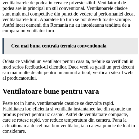
ventilatoarele de podea in ceea ce priveste stilul. Ventilatorul de
podea are in principal un stil conventional. Ventilatoarele clasice
sunt mult mai competitive din punct de vedere al performantei decat
ventilatoarele turn. Aparatele tip turn se pot dovedi foarte scumpe.
Astfel incat oamenii din Romania nu au intotdeauna tendinta de a
cumpara un ventilator turn.
Cea mai buna centrala termica conventionala
Odata ce validati un ventilator pentru casa ta, trebuie sa verificati in
mod serios feedback-ul clientilor. Daca vreti sa gasiti un pret decent
sau mai multe detalii pentru un anumit articol, verificati site-ul web
al producatorului.
Ventilatoare bune pentru vara
Peste tot in lume, ventilatoarele casnice se dezvolta rapid.
Fiabilitatea lor, eficienta si ventilatia instantanee fac din aparate un
produs perfect pentru uz casnic. Astfel de ventilatoare compacte,
care se rotesc rapid, vor reduce temperatura din camera. Pana la
achizitionarea de cel mai bun ventilator, iata cateva puncte de luat in
considerare.