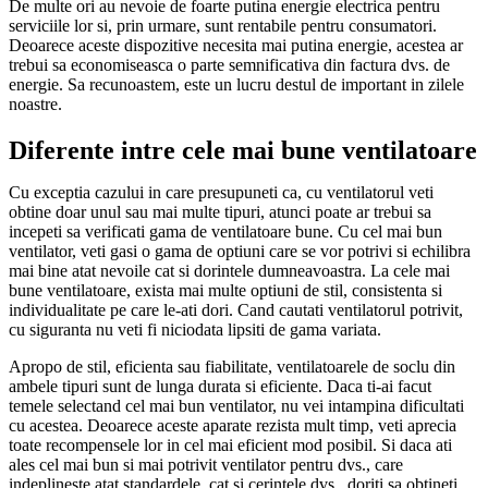
De multe ori au nevoie de foarte putina energie electrica pentru
serviciile lor si, prin urmare, sunt rentabile pentru consumatori.
Deoarece aceste dispozitive necesita mai putina energie, acestea ar
trebui sa economiseasca o parte semnificativa din factura dvs. de
energie. Sa recunoastem, este un lucru destul de important in zilele
noastre.
Diferente intre cele mai bune ventilatoare
Cu exceptia cazului in care presupuneti ca, cu ventilatorul veti
obtine doar unul sau mai multe tipuri, atunci poate ar trebui sa
incepeti sa verificati gama de ventilatoare bune. Cu cel mai bun
ventilator, veti gasi o gama de optiuni care se vor potrivi si echilibra
mai bine atat nevoile cat si dorintele dumneavoastra. La cele mai
bune ventilatoare, exista mai multe optiuni de stil, consistenta si
individualitate pe care le-ati dori. Cand cautati ventilatorul potrivit,
cu siguranta nu veti fi niciodata lipsiti de gama variata.
Apropo de stil, eficienta sau fiabilitate, ventilatoarele de soclu din
ambele tipuri sunt de lunga durata si eficiente. Daca ti-ai facut
temele selectand cel mai bun ventilator, nu vei intampina dificultati
cu acestea. Deoarece aceste aparate rezista mult timp, veti aprecia
toate recompensele lor in cel mai eficient mod posibil. Si daca ati
ales cel mai bun si mai potrivit ventilator pentru dvs., care
indeplineste atat standardele, cat si cerintele dvs., doriti sa obtineti