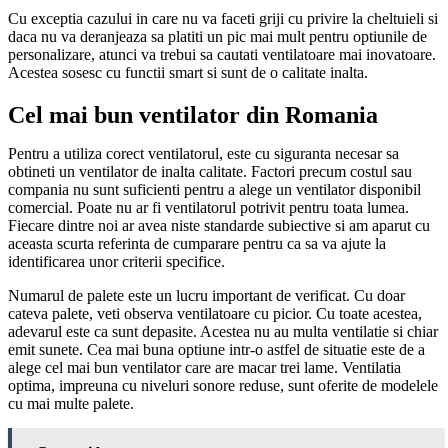
Cu exceptia cazului in care nu va faceti griji cu privire la cheltuieli si
daca nu va deranjeaza sa platiti un pic mai mult pentru optiunile de
personalizare, atunci va trebui sa cautati ventilatoare mai inovatoare.
Acestea sosesc cu functii smart si sunt de o calitate inalta.
Cel mai bun ventilator din Romania
Pentru a utiliza corect ventilatorul, este cu siguranta necesar sa
obtineti un ventilator de inalta calitate. Factori precum costul sau
compania nu sunt suficienti pentru a alege un ventilator disponibil
comercial. Poate nu ar fi ventilatorul potrivit pentru toata lumea.
Fiecare dintre noi ar avea niste standarde subiective si am aparut cu
aceasta scurta referinta de cumparare pentru ca sa va ajute la
identificarea unor criterii specifice.
Numarul de palete este un lucru important de verificat. Cu doar
cateva palete, veti observa ventilatoare cu picior. Cu toate acestea,
adevarul este ca sunt depasite. Acestea nu au multa ventilatie si chiar
emit sunete. Cea mai buna optiune intr-o astfel de situatie este de a
alege cel mai bun ventilator care are macar trei lame. Ventilatia
optima, impreuna cu niveluri sonore reduse, sunt oferite de modelele
cu mai multe palete.