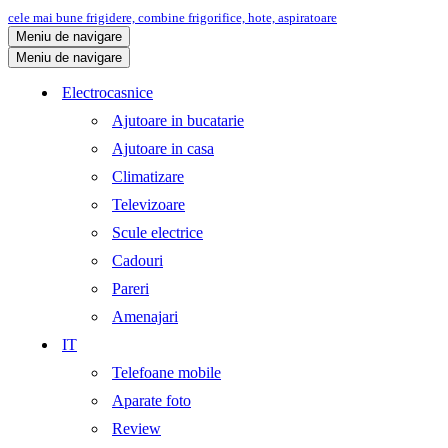
cele mai bune frigidere, combine frigorifice, hote, aspiratoare
Meniu de navigare
Meniu de navigare
Electrocasnice
Ajutoare in bucatarie
Ajutoare in casa
Climatizare
Televizoare
Scule electrice
Cadouri
Pareri
Amenajari
IT
Telefoane mobile
Aparate foto
Review