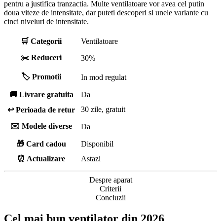
pentru a justifica tranzactia. Multe ventilatoare vor avea cel putin
doua viteze de intensitate, dar puteti descoperi si unele variante cu
cinci niveluri de intensitate.
🛒 Categorii
Ventilatoare
✂️ Reduceri
30%
🏷️ Promotii
In mod regulat
🚚 Livrare gratuita
Da
30 zile, gratuit
↩️ Perioada de retur
✉️ Modele diverse
Da
🎁 Card cadou
Disponibil
⏰ Actualizare
Astazi
Despre aparat
Criterii
Concluzii
Cel mai bun ventilator din 2026