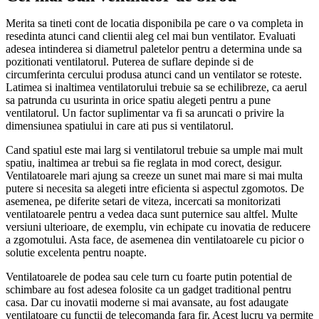
Merita sa tineti cont de locatia disponibila pe care o va completa in
resedinta atunci cand clientii aleg cel mai bun ventilator. Evaluati
adesea intinderea si diametrul paletelor pentru a determina unde sa
pozitionati ventilatorul. Puterea de suflare depinde si de
circumferinta cercului produsa atunci cand un ventilator se roteste.
Latimea si inaltimea ventilatorului trebuie sa se echilibreze, ca aerul
sa patrunda cu usurinta in orice spatiu alegeti pentru a pune
ventilatorul. Un factor suplimentar va fi sa aruncati o privire la
dimensiunea spatiului in care ati pus si ventilatorul.
Cand spatiul este mai larg si ventilatorul trebuie sa umple mai mult
spatiu, inaltimea ar trebui sa fie reglata in mod corect, desigur.
Ventilatoarele mari ajung sa creeze un sunet mai mare si mai multa
putere si necesita sa alegeti intre eficienta si aspectul zgomotos. De
asemenea, pe diferite setari de viteza, incercati sa monitorizati
ventilatoarele pentru a vedea daca sunt puternice sau altfel. Multe
versiuni ulterioare, de exemplu, vin echipate cu inovatia de reducere
a zgomotului. Asta face, de asemenea din ventilatoarele cu picior o
solutie excelenta pentru noapte.
Ventilatoarele de podea sau cele turn cu foarte putin potential de
schimbare au fost adesea folosite ca un gadget traditional pentru
casa. Dar cu inovatii moderne si mai avansate, au fost adaugate
ventilatoare cu functii de telecomanda fara fir. Acest lucru va permite