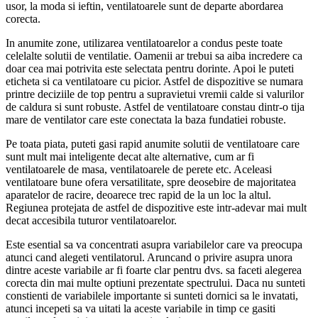
usor, la moda si ieftin, ventilatoarele sunt de departe abordarea
corecta.
In anumite zone, utilizarea ventilatoarelor a condus peste toate
celelalte solutii de ventilatie. Oamenii ar trebui sa aiba incredere ca
doar cea mai potrivita este selectata pentru dorinte. Apoi le puteti
eticheta si ca ventilatoare cu picior. Astfel de dispozitive se numara
printre deciziile de top pentru a supravietui vremii calde si valurilor
de caldura si sunt robuste. Astfel de ventilatoare constau dintr-o tija
mare de ventilator care este conectata la baza fundatiei robuste.
Pe toata piata, puteti gasi rapid anumite solutii de ventilatoare care
sunt mult mai inteligente decat alte alternative, cum ar fi
ventilatoarele de masa, ventilatoarele de perete etc. Aceleasi
ventilatoare bune ofera versatilitate, spre deosebire de majoritatea
aparatelor de racire, deoarece trec rapid de la un loc la altul.
Regiunea protejata de astfel de dispozitive este intr-adevar mai mult
decat accesibila tuturor ventilatoarelor.
Este esential sa va concentrati asupra variabilelor care va preocupa
atunci cand alegeti ventilatorul. Aruncand o privire asupra unora
dintre aceste variabile ar fi foarte clar pentru dvs. sa faceti alegerea
corecta din mai multe optiuni prezentate spectrului. Daca nu sunteti
constienti de variabilele importante si sunteti dornici sa le invatati,
atunci incepeti sa va uitati la aceste variabile in timp ce gasiti