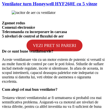
Ventilator turn Honeywell HYF260E cu 5 viteze
Zgomot redus
Comenzi electronice
Telecomanda cu incorporare in carcasa
5 niveluri de control al fluxului de aer
VEZI PRET SI PARERI
De ce sunt bune ventilatoarele?
Aceste ventilatoare vin cu un motor extrem de puternic si versatil si
au multe functii de control pe care le poti folosi. Stilurile de suflare
includ metode regulate, incete si silentioase. In afara de aceasta, in
scopul intretinerii, capacul deasupra paletelor este indepartat cu
usurinta si datorita lui, veti obtine de asemenea o siguranta
excelenta.
Cum alegi cel mai bun ventilator?
Testarea vitezei ventilatorului ar fi urmatoarea si probabil cea mai
semnificativa problema. Asigurati-va ca motorul are niveluri de
viteza diferite, pentru ca altfel investitia nu va fi suficient de buna