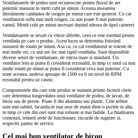
Ventilatoarele de podea sunt recunoscute pentru fluxul de aer
puternic masurat in metri cubi pe minut. Aceasta inseamna
literalmente cantitatea de oxigen pe minut care este generat. Cu cat
ventilatorul sufla mai mult oxigen, cu atat poate fi mai puternic
vantul. Metrii cubi pe minut necesari depind adesea de tipul camerei.
Ventilatoarele se invart cu viteze diferite, ceea ce este esential pentru
ventilatia pe care o produc. Acest lucru se determina folosind
numarul de rotatii pe minut. Asa ca, cu cat ventilatorul se roteste de
mai multe ori, cu atat are loc mai rapid ventilatia. Sunt disponibile
diverse seturi de ventilatoare, de viteza mare si standard. Un
ventilator lent ar putea fi considerat rezonabil, in timp ce unul cu mai
multe rotatii pe minut ar putea fi considerat ceva mai puternic. Cu
toate acestea, undeva aproape de 1500 va fi un nivel de RPM
rezonabil pentru uz casnic.
Componentele din care este produs se numara printre factorii cheie
care determina longevitatea unui ventilator de podea, de tavan, de
birou sau de perete. Poate fi din aluminiu sau plastic. Cele ieftine
sunt mai subtiri, facandu-le mai usor de mutat dintr-o pozitie in alta,
in timp ce cele din otel sunt mai robuste si mai fiabile. La finalizarea
comenzii, retineti orele de functionare, riscurile de ruginire si,
respectiv partea de service.
Cel mai bun ventilator de birou