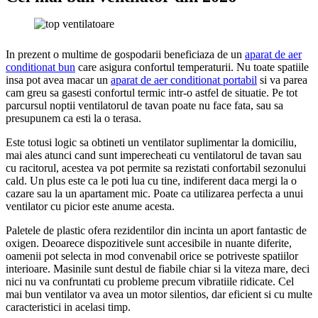
In prezent o multime de gospodarii beneficiaza de un
aparat de aer
conditionat bun
care asigura confortul temperaturii. Nu toate spatiile
insa pot avea macar un
aparat de aer conditionat portabil
si va parea
cam greu sa gasesti confortul termic intr-o astfel de situatie. Pe tot
parcursul noptii ventilatorul de tavan poate nu face fata, sau sa
presupunem ca esti la o terasa.
Este totusi logic sa obtineti un ventilator suplimentar la domiciliu,
mai ales atunci cand sunt imperecheati cu ventilatorul de tavan sau
cu racitorul, acestea va pot permite sa rezistati confortabil sezonului
cald. Un plus este ca le poti lua cu tine, indiferent daca mergi la o
cazare sau la un apartament mic. Poate ca utilizarea perfecta a unui
ventilator cu picior este anume acesta.
Paletele de plastic ofera rezidentilor din incinta un aport fantastic de
oxigen. Deoarece dispozitivele sunt accesibile in nuante diferite,
oamenii pot selecta in mod convenabil orice se potriveste spatiilor
interioare. Masinile sunt destul de fiabile chiar si la viteza mare, deci
nici nu va confruntati cu probleme precum vibratiile ridicate. Cel
mai bun ventilator va avea un motor silentios, dar eficient si cu multe
caracteristici in acelasi timp.