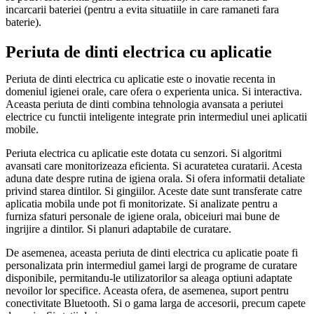
incarcarii bateriei (pentru a evita situatiile in care ramaneti fara
baterie).
Periuta de dinti electrica cu aplicatie
Periuta de dinti electrica cu aplicatie este o inovatie recenta in
domeniul igienei orale, care ofera o experienta unica. Si interactiva.
Aceasta periuta de dinti combina tehnologia avansata a periutei
electrice cu functii inteligente integrate prin intermediul unei aplicatii
mobile.
Periuta electrica cu aplicatie este dotata cu senzori. Si algoritmi
avansati care monitorizeaza eficienta. Si acuratetea curatarii. Acesta
aduna date despre rutina de igiena orala. Si ofera informatii detaliate
privind starea dintilor. Si gingiilor. Aceste date sunt transferate catre
aplicatia mobila unde pot fi monitorizate. Si analizate pentru a
furniza sfaturi personale de igiene orala, obiceiuri mai bune de
ingrijire a dintilor. Si planuri adaptabile de curatare.
De asemenea, aceasta periuta de dinti electrica cu aplicatie poate fi
personalizata prin intermediul gamei largi de programe de curatare
disponibile, permitandu-le utilizatorilor sa aleaga optiuni adaptate
nevoilor lor specifice. Aceasta ofera, de asemenea, suport pentru
conectivitate Bluetooth. Si o gama larga de accesorii, precum capete