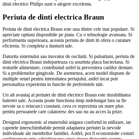
dinti electrice Philips sunt o alegere excelenta.
Periuta de dinti electrica Braun
Periuta de dinti electrica Braun este una dintre cele mai populare. Si
apreciate optiuni disponibile pe piata. Cu o tehnologie avansata. Si
performanta superioara, aceasta periuta de dinti iti ofera o curatare
eficienta. Si completa a danturii tale.
Datorita sistemului sau inovator de oscilatii. Si pulsatiuni, periuta de
dinti electrica Braun indeparteaza cu usurinta placa bacteriana. Si
resturile alimentare, contribuind astfel la prevenirea cariilor dentare.
Si a problemelor gingivale. De asemenea, acest model dispune de
multiple setari pentru intensitatea periajului, astfel incat poti
personaliza experienta in functie de preferintele tale.
Un alt avantaj al periutei de dinti electrice Braun este durabilitatea
bateriei sale. Aceasta poate functiona timp indelungat fara sa fie
nevoie sa o reincarci constant, ceea ce reprezinta un mare plus
pentru persoanele care calatoresc des sau nu au acces la prize.
Designul ergonomic al manerului asigura confortul in utilizare, iar
capetele interschimbabile permit adaptarea periutei la nevoile
individuale ale membrilor familiei. Astfel, pot fi economisite costuri
suplimentare prin achizitionarea unui singur dispozitiv pentru