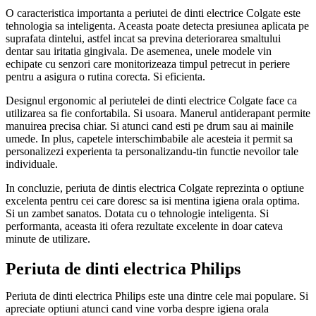
O caracteristica importanta a periutei de dinti electrice Colgate este
tehnologia sa inteligenta. Aceasta poate detecta presiunea aplicata pe
suprafata dintelui, astfel incat sa previna deteriorarea smaltului
dentar sau iritatia gingivala. De asemenea, unele modele vin
echipate cu senzori care monitorizeaza timpul petrecut in periere
pentru a asigura o rutina corecta. Si eficienta.
Designul ergonomic al periutelei de dinti electrice Colgate face ca
utilizarea sa fie confortabila. Si usoara. Manerul antiderapant permite
manuirea precisa chiar. Si atunci cand esti pe drum sau ai mainile
umede. In plus, capetele interschimbabile ale acesteia it permit sa
personalizezi experienta ta personalizandu-tin functie nevoilor tale
individuale.
In concluzie, periuta de dintis electrica Colgate reprezinta o optiune
excelenta pentru cei care doresc sa isi mentina igiena orala optima.
Si un zambet sanatos. Dotata cu o tehnologie inteligenta. Si
performanta, aceasta iti ofera rezultate excelente in doar cateva
minute de utilizare.
Periuta de dinti electrica Philips
Periuta de dinti electrica Philips este una dintre cele mai populare. Si
apreciate optiuni atunci cand vine vorba despre igiena orala