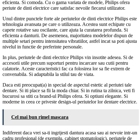
eficienta. Si comoda. Cu o gama variata de modele, Philips ofera
periute de dinti electrice care satisfac nevoile fiecarui utilizator.
Unul dintre punctele forte ale periutelor de dinti electrice Philips este
tehnologia avansata pe care o utilizeaza. Acestea sunt echipate cu
capete rotative sau oscilante, care ajuta la curatarea profunda. Si
eficienta a danturii. De asemenea, majoritatea modelelor dispun de
multiple setari pentru intensitatea vibratiilor, astfel incat sa poti ajusta
nivelul in functie de preferinte personale.
In plus, periutele de dinti electrice Philips vin insotite adesea. Si de
accesorii utile precum suporturi pentru incarcare sau cutii pentru
calatorie. Aceste caracteristici fac ca folosirea lor sa fie extrem de
convenabila. Si adaptabila la stilul tau de viata.
Daca esti preocupat(a) in special de aspectul estetic al periutei tale
dentare. Si iti place sa fii la moda chiar. Si in rutina ta zilnica, veti fi
bucurosi sa stiti ca brand-ul Philips ofera. Si optiuni elegante. Si
moderne in ceea ce priveste design-ul periutelor lor dentare electrice.
Cel mai bun rimel mascara
Indiferent daca vrei sa-ti ingrijesti dantura acasa sau ai nevoie intr-un
cadru profesional (de exemplu, cabinet stomatologic), periutele de