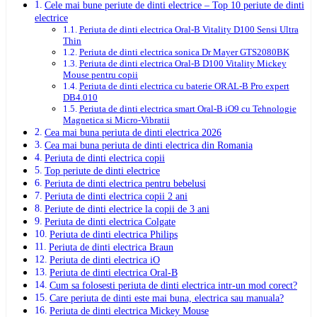
Cele mai bune periute de dinti electrice – Top 10 periute de dinti
electrice
Periuta de dinti electrica Oral-B Vitality D100 Sensi Ultra
Thin
Periuta de dinti electrica sonica Dr Mayer GTS2080BK
Periuta de dinti electrica Oral-B D100 Vitality Mickey
Mouse pentru copii
Periuta de dinti electrica cu baterie ORAL-B Pro expert
DB4.010
Periuta de dinti electrica smart Oral-B iO9 cu Tehnologie
Magnetica si Micro-Vibratii
Cea mai buna periuta de dinti electrica 2026
Cea mai buna periuta de dinti electrica din Romania
Periuta de dinti electrica copii
Top periute de dinti electrice
Periuta de dinti electrica pentru bebelusi
Periuta de dinti electrica copii 2 ani
Periute de dinti electrice la copii de 3 ani
Periuta de dinti electrica Colgate
Periuta de dinti electrica Philips
Periuta de dinti electrica Braun
Periuta de dinti electrica iO
Periuta de dinti electrica Oral-B
Cum sa folosesti periuta de dinti electrica intr-un mod corect?
Care periuta de dinti este mai buna, electrica sau manuala?
Periuta de dinti electrica Mickey Mouse