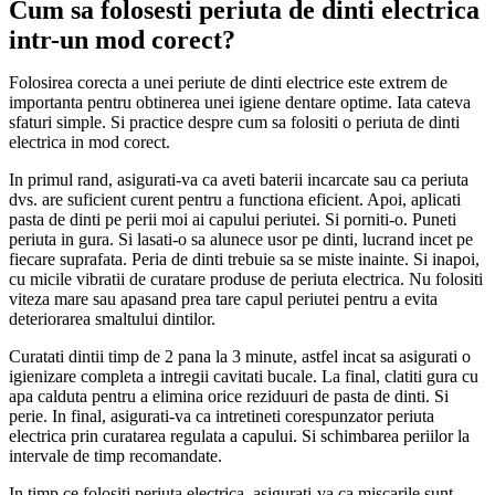
Cum sa folosesti periuta de dinti electrica
intr-un mod corect?
Folosirea corecta a unei periute de dinti electrice este extrem de
importanta pentru obtinerea unei igiene dentare optime. Iata cateva
sfaturi simple. Si practice despre cum sa folositi o periuta de dinti
electrica in mod corect.
In primul rand, asigurati-va ca aveti baterii incarcate sau ca periuta
dvs. are suficient curent pentru a functiona eficient. Apoi, aplicati
pasta de dinti pe perii moi ai capului periutei. Si porniti-o. Puneti
periuta in gura. Si lasati-o sa alunece usor pe dinti, lucrand incet pe
fiecare suprafata. Peria de dinti trebuie sa se miste inainte. Si inapoi,
cu micile vibratii de curatare produse de periuta electrica. Nu folositi
viteza mare sau apasand prea tare capul periutei pentru a evita
deteriorarea smaltului dintilor.
Curatati dintii timp de 2 pana la 3 minute, astfel incat sa asigurati o
igienizare completa a intregii cavitati bucale. La final, clatiti gura cu
apa calduta pentru a elimina orice reziduuri de pasta de dinti. Si
perie. In final, asigurati-va ca intretineti corespunzator periuta
electrica prin curatarea regulata a capului. Si schimbarea periilor la
intervale de timp recomandate.
In timp ce folositi periuta electrica, asigurati-va ca miscarile sunt