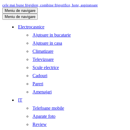
cele mai bune frigidere, combine frigorifice, hote, aspiratoare
Meniu de navigare
Meniu de navigare
Electrocasnice
Ajutoare in bucatarie
Ajutoare in casa
Climatizare
Televizoare
Scule electrice
Cadouri
Pareri
Amenajari
IT
Telefoane mobile
Aparate foto
Review