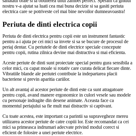
sanatatii orale si la obtinerea unui zambet perfect. Speram ca ghidul
nostru v-a ajutat sa luati cea mai buna decizie si sa gasiti periuta
electrica care se potriveste cel mai bine nevoilor dumneavoastra!
Periuta de dinti electrica copii
Periuta de dinti electrica pentru copii este un instrument fantastic
pentru a-i ajuta pe cei mici sa invete si sa se bucure de procesul de
periaj dentar. Cu periutele de dinti electrice speciale concepute
pentru copii, rutina zilnica devine mai distractiva si mai eficienta.
Aceste periute de dinti sunt proiectate special pentru gura sensibila a
celor mici, cu capat moale si rotativ care curata delicat fiecare dinte.
Vibratiile blande ale periutei contribuie la indepartarea placii
bacteriene si previn aparitia cariilor.
Un alt avantaj al acestor periute de dinti este ca sunt atragatoare
pentru copii, avand manere ergonomice in culori vesele sau modele
cu personaje indragite din desene animate. Aceasta face ca
momentul periajului sa fie mult mai distractiv si captivant.
Cu toate acestea, este important ca parintii sa supravegheze mereu
utilizarea acestor periute de catre copiii lor. Este recomandat ca cei
mici sa primeasca indrumari adecvate privind modul corect si
eficient de folosire a unei periute electrice.