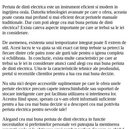
Periuta de dinti electrica este un instrument eficient si modern in
ingrijirea orala. Datorita tehnologiei avansate pe care o ofera, aceasta
poate curata mai profund si mai eficient decat periutele manuale
traditionale. Dar cum poti alege cea mai buna periuta de dinti
electrica? Exista cateva aspecte importante pe care ar trebui sa le iei
in considerare.
De asemenea, existenta unui temporizator integrat poate fi extrem de
util. Acest lucru te va ajuta sa stii exact cat timp trebuie sa petreci la
fiecare dintre cele patru zone ale gurii tale pentru o igiena completa
si echilibrata. In concluzie, exista multe caracteristici pe care ar
trebui sa le iei in considerare atunci cand alegi cea mai buna periuta
de dinti electrica. Uita-te la caracteristicile tehnice ale produsului,
pretul si recenziile clientilor pentru a lua cea mai buna decizie.
Nu uita nici despre accesoriile suplimentare pe care le ofera unele
periute electrice precum capete interschimbabile sau suporturi de
stocare inteligente care pot facilitata utilizarea si intretinerea lor.
Acestea fiind spuse, speram ca v-am oferit informatii suficiente
pentru a lua cea mai buna decizie si a descoperi cea mai potrivita
periuta electrica pentru nevoile tale!
Alegand cea mai buna periuta de dinti electrica in functie
necesitatilor si preferintelor personale vei puteajuta la mentinerea