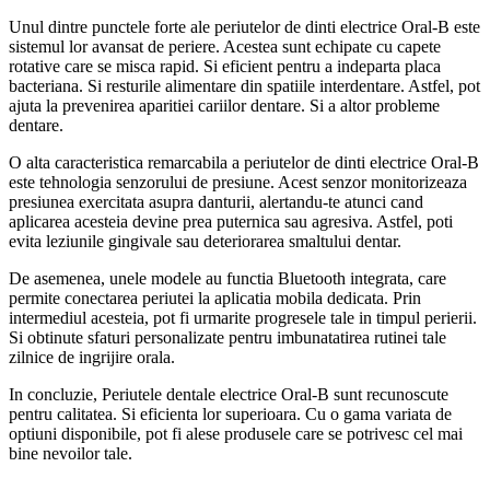
Unul dintre punctele forte ale periutelor de dinti electrice Oral-B este
sistemul lor avansat de periere. Acestea sunt echipate cu capete
rotative care se misca rapid. Si eficient pentru a indeparta placa
bacteriana. Si resturile alimentare din spatiile interdentare. Astfel, pot
ajuta la prevenirea aparitiei cariilor dentare. Si a altor probleme
dentare.
O alta caracteristica remarcabila a periutelor de dinti electrice Oral-B
este tehnologia senzorului de presiune. Acest senzor monitorizeaza
presiunea exercitata asupra danturii, alertandu-te atunci cand
aplicarea acesteia devine prea puternica sau agresiva. Astfel, poti
evita leziunile gingivale sau deteriorarea smaltului dentar.
De asemenea, unele modele au functia Bluetooth integrata, care
permite conectarea periutei la aplicatia mobila dedicata. Prin
intermediul acesteia, pot fi urmarite progresele tale in timpul perierii.
Si obtinute sfaturi personalizate pentru imbunatatirea rutinei tale
zilnice de ingrijire orala.
In concluzie, Periutele dentale electrice Oral-B sunt recunoscute
pentru calitatea. Si eficienta lor superioara. Cu o gama variata de
optiuni disponibile, pot fi alese produsele care se potrivesc cel mai
bine nevoilor tale.