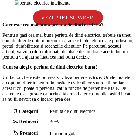
VEZI PRET SI PARERI
Care este cea mai buna periuta de dinti electrica?
Pentru a gasi cea mai buna periuta de dinti electrica, trebuie sa tineti
cont de diferite criterii precum: caracteristicile tehnice ale produsului,
pretul, durabilitatea si recenziile clientilor. Pe parcursul acestui
articol, va vom oferi informatii detaliate despre toate aceste lucruri
pentru a va ajuta sa luati cea mai buna decizie.
Cum sa alegi o periuta de dinti electrica buna?
Un factor cheie este puterea si viteza periei electrice. Unele modele
au optiuni diferite pentru intensitatea vibratiilor sau rotatiilor, iar
acest lucru poate fi personalizat in functie de preferintele tale. De
asemenea, asigura-te ca periuta ta are o baterie durabila, astfel incat
sa nu fii nevoit sa o incarci prea des.
🛒 Categorii
Periuta de dinti electrica
✂️ Reduceri
30%
🏷️ Promotii
In mod regulat