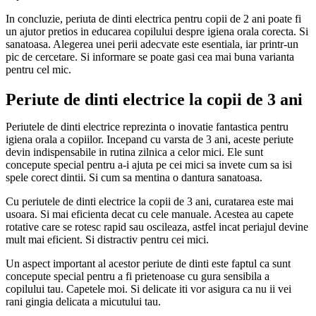
In concluzie, periuta de dinti electrica pentru copii de 2 ani poate fi
un ajutor pretios in educarea copilului despre igiena orala corecta. Si
sanatoasa. Alegerea unei perii adecvate este esentiala, iar printr-un
pic de cercetare. Si informare se poate gasi cea mai buna varianta
pentru cel mic.
Periute de dinti electrice la copii de 3 ani
Periutele de dinti electrice reprezinta o inovatie fantastica pentru
igiena orala a copiilor. Incepand cu varsta de 3 ani, aceste periute
devin indispensabile in rutina zilnica a celor mici. Ele sunt
concepute special pentru a-i ajuta pe cei mici sa invete cum sa isi
spele corect dintii. Si cum sa mentina o dantura sanatoasa.
Cu periutele de dinti electrice la copii de 3 ani, curatarea este mai
usoara. Si mai eficienta decat cu cele manuale. Acestea au capete
rotative care se rotesc rapid sau oscileaza, astfel incat periajul devine
mult mai eficient. Si distractiv pentru cei mici.
Un aspect important al acestor periute de dinti este faptul ca sunt
concepute special pentru a fi prietenoase cu gura sensibila a
copilului tau. Capetele moi. Si delicate iti vor asigura ca nu ii vei
rani gingia delicata a micutului tau.