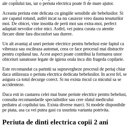
ale copilului tau, iar o periuta electrica poate fi de mare ajutor.
Aceasta periuta este delicata cu gingiile sensibile ale bebelusilor. Si
are capatul rotund, astfel incat sa nu cauzeze vreo dauna tesuturilor
moi. De obicei, vine insotita de perii moi sau extra-moi, perfect
adaptati nevoilor celor mici. Astfel, vei putea curata cu atentie
fiecare dinte fara disconfort sau durere.
Un alt avantaj al unei periute electrice pentru bebelusi este faptul ca
vibreaza sau oscileaza automat, ceea ce face procesul mai distractiv
pentru copilasul tau. Acest aspect poate contribui la formarea unor
obiceiuri sanatoase legate de igiena orala inca din frageda copilarie.
Este recomandat ca parintii sa supravegheze procesul de periaj chiar
daca utilizeaza o periuta electrica dedicata bebelusilor. In acest fel, se
asigura ca totul decurge corect. Si nu exista riscul ca micutul sa se
accidenteze.
Daca esti in cautarea celei mai bune periute electrice pentru bebelusi,
consulta recomandarile specialistilor sau cere sfatul medicului
pediatru al copilului tau. Exista diverse marci. Si modele disponibile
pe piata, asa ca vei putea gasi cu usurinta varianta potrivita.
Periuta de dinti electrica copii 2 ani