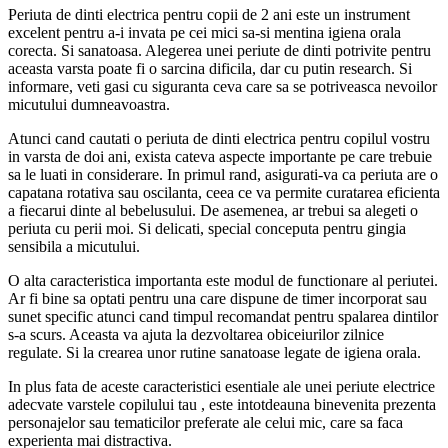
Periuta de dinti electrica pentru copii de 2 ani este un instrument
excelent pentru a-i invata pe cei mici sa-si mentina igiena orala
corecta. Si sanatoasa. Alegerea unei periute de dinti potrivite pentru
aceasta varsta poate fi o sarcina dificila, dar cu putin research. Si
informare, veti gasi cu siguranta ceva care sa se potriveasca nevoilor
micutului dumneavoastra.
Atunci cand cautati o periuta de dinti electrica pentru copilul vostru
in varsta de doi ani, exista cateva aspecte importante pe care trebuie
sa le luati in considerare. In primul rand, asigurati-va ca periuta are o
capatana rotativa sau oscilanta, ceea ce va permite curatarea eficienta
a fiecarui dinte al bebelusului. De asemenea, ar trebui sa alegeti o
periuta cu perii moi. Si delicati, special conceputa pentru gingia
sensibila a micutului.
O alta caracteristica importanta este modul de functionare al periutei.
Ar fi bine sa optati pentru una care dispune de timer incorporat sau
sunet specific atunci cand timpul recomandat pentru spalarea dintilor
s-a scurs. Aceasta va ajuta la dezvoltarea obiceiurilor zilnice
regulate. Si la crearea unor rutine sanatoase legate de igiena orala.
In plus fata de aceste caracteristici esentiale ale unei periute electrice
adecvate varstele copilului tau , este intotdeauna binevenita prezenta
personajelor sau tematicilor preferate ale celui mic, care sa faca
experienta mai distractiva.