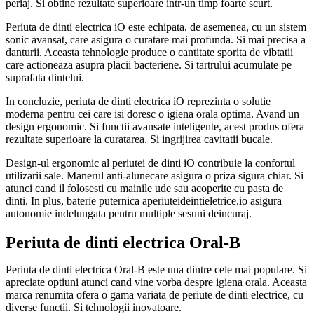
periaj. Si obtine rezultate superioare intr-un timp foarte scurt.
Periuta de dinti electrica iO este echipata, de asemenea, cu un sistem
sonic avansat, care asigura o curatare mai profunda. Si mai precisa a
danturii. Aceasta tehnologie produce o cantitate sporita de vibtatii
care actioneaza asupra placii bacteriene. Si tartrului acumulate pe
suprafata dintelui.
In concluzie, periuta de dinti electrica iO reprezinta o solutie
moderna pentru cei care isi doresc o igiena orala optima. Avand un
design ergonomic. Si functii avansate inteligente, acest produs ofera
rezultate superioare la curatarea. Si ingrijirea cavitatii bucale.
Design-ul ergonomic al periutei de dinti iO contribuie la confortul
utilizarii sale. Manerul anti-alunecare asigura o priza sigura chiar. Si
atunci cand il folosesti cu mainile ude sau acoperite cu pasta de
dinti. In plus, baterie puternica aperiuteideintieletrice.io asigura
autonomie indelungata pentru multiple sesuni deincuraj.
Periuta de dinti electrica Oral-B
Periuta de dinti electrica Oral-B este una dintre cele mai populare. Si
apreciate optiuni atunci cand vine vorba despre igiena orala. Aceasta
marca renumita ofera o gama variata de periute de dinti electrice, cu
diverse functii. Si tehnologii inovatoare.