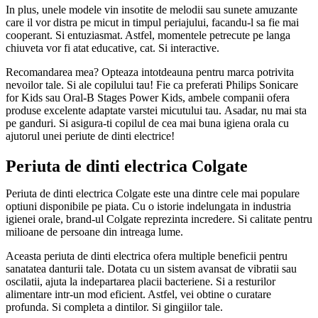
In plus, unele modele vin insotite de melodii sau sunete amuzante
care il vor distra pe micut in timpul periajului, facandu-l sa fie mai
cooperant. Si entuziasmat. Astfel, momentele petrecute pe langa
chiuveta vor fi atat educative, cat. Si interactive.
Recomandarea mea? Opteaza intotdeauna pentru marca potrivita
nevoilor tale. Si ale copilului tau! Fie ca preferati Philips Sonicare
for Kids sau Oral-B Stages Power Kids, ambele companii ofera
produse excelente adaptate varstei micutului tau. Asadar, nu mai sta
pe ganduri. Si asigura-ti copilul de cea mai buna igiena orala cu
ajutorul unei periute de dinti electrice!
Periuta de dinti electrica Colgate
Periuta de dinti electrica Colgate este una dintre cele mai populare
optiuni disponibile pe piata. Cu o istorie indelungata in industria
igienei orale, brand-ul Colgate reprezinta incredere. Si calitate pentru
milioane de persoane din intreaga lume.
Aceasta periuta de dinti electrica ofera multiple beneficii pentru
sanatatea danturii tale. Dotata cu un sistem avansat de vibratii sau
oscilatii, ajuta la indepartarea placii bacteriene. Si a resturilor
alimentare intr-un mod eficient. Astfel, vei obtine o curatare
profunda. Si completa a dintilor. Si gingiilor tale.