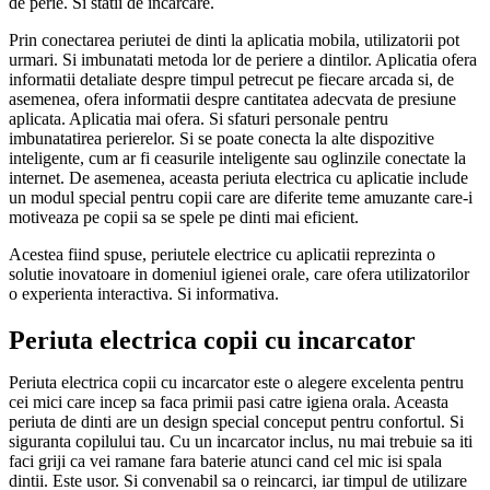
de perie. Si statii de incarcare.
Prin conectarea periutei de dinti la aplicatia mobila, utilizatorii pot
urmari. Si imbunatati metoda lor de periere a dintilor. Aplicatia ofera
informatii detaliate despre timpul petrecut pe fiecare arcada si, de
asemenea, ofera informatii despre cantitatea adecvata de presiune
aplicata. Aplicatia mai ofera. Si sfaturi personale pentru
imbunatatirea perierelor. Si se poate conecta la alte dispozitive
inteligente, cum ar fi ceasurile inteligente sau oglinzile conectate la
internet. De asemenea, aceasta periuta electrica cu aplicatie include
un modul special pentru copii care are diferite teme amuzante care-i
motiveaza pe copii sa se spele pe dinti mai eficient.
Acestea fiind spuse, periutele electrice cu aplicatii reprezinta o
solutie inovatoare in domeniul igienei orale, care ofera utilizatorilor
o experienta interactiva. Si informativa.
Periuta electrica copii cu incarcator
Periuta electrica copii cu incarcator este o alegere excelenta pentru
cei mici care incep sa faca primii pasi catre igiena orala. Aceasta
periuta de dinti are un design special conceput pentru confortul. Si
siguranta copilului tau. Cu un incarcator inclus, nu mai trebuie sa iti
faci griji ca vei ramane fara baterie atunci cand cel mic isi spala
dintii. Este usor. Si convenabil sa o reincarci, iar timpul de utilizare