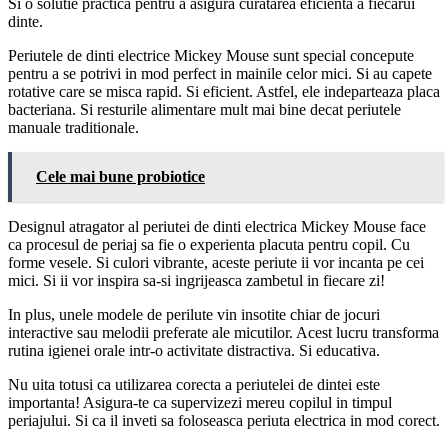
Si o solutie practica pentru a asigura curatarea eficienta a fiecarui
dinte.
Periutele de dinti electrice Mickey Mouse sunt special concepute
pentru a se potrivi in mod perfect in mainile celor mici. Si au capete
rotative care se misca rapid. Si eficient. Astfel, ele indeparteaza placa
bacteriana. Si resturile alimentare mult mai bine decat periutele
manuale traditionale.
Cele mai bune probiotice
Designul atragator al periutei de dinti electrica Mickey Mouse face
ca procesul de periaj sa fie o experienta placuta pentru copil. Cu
forme vesele. Si culori vibrante, aceste periute ii vor incanta pe cei
mici. Si ii vor inspira sa-si ingrijeasca zambetul in fiecare zi!
In plus, unele modele de perilute vin insotite chiar de jocuri
interactive sau melodii preferate ale micutilor. Acest lucru transforma
rutina igienei orale intr-o activitate distractiva. Si educativa.
Nu uita totusi ca utilizarea corecta a periutelei de dintei este
importanta! Asigura-te ca supervizezi mereu copilul in timpul
periajului. Si ca il inveti sa foloseasca periuta electrica in mod corect.