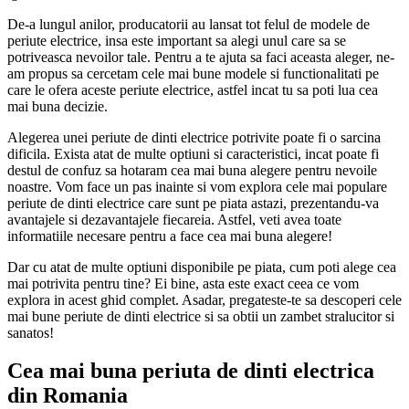
De-a lungul anilor, producatorii au lansat tot felul de modele de
periute electrice, insa este important sa alegi unul care sa se
potriveasca nevoilor tale. Pentru a te ajuta sa faci aceasta aleger, ne-
am propus sa cercetam cele mai bune modele si functionalitati pe
care le ofera aceste periute electrice, astfel incat tu sa poti lua cea
mai buna decizie.
Alegerea unei periute de dinti electrice potrivite poate fi o sarcina
dificila. Exista atat de multe optiuni si caracteristici, incat poate fi
destul de confuz sa hotaram cea mai buna alegere pentru nevoile
noastre. Vom face un pas inainte si vom explora cele mai populare
periute de dinti electrice care sunt pe piata astazi, prezentandu-va
avantajele si dezavantajele fiecareia. Astfel, veti avea toate
informatiile necesare pentru a face cea mai buna alegere!
Dar cu atat de multe optiuni disponibile pe piata, cum poti alege cea
mai potrivita pentru tine? Ei bine, asta este exact ceea ce vom
explora in acest ghid complet. Asadar, pregateste-te sa descoperi cele
mai bune periute de dinti electrice si sa obtii un zambet stralucitor si
sanatos!
Cea mai buna periuta de dinti electrica
din Romania