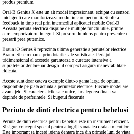
produs premium.
Oral-B Genius X este un alt model impresionant, echipat cu senzori
inteligenti care monitorizeaza modul in care periamtii. Si ofera
feedback in timp real prin intermediul aplicatiei mobile Oral-B.
Aceasta periuta electrica dispune de multiple functii utile, printre
care temporizatorul integrat. Si presorul luminos pentru prevenirea
presarii prea puternice.
Braun iO Series 9 reprezinta ultima generatie a periutelor electrice
Braun. Si se remarca prin dotarile sale sofisticate. Periajul
tridimensional al acesteia garanteaza o curatare intensiva a
suprafetelor dentare iar design-ul compact asigura manevrabilitate
ridicata.
Aceste sunt doar cateva exemple dintr-o gama larga de optiuni
disponibile pe piata actuala a periutelor electrice. Fiecare model are
avantajele. Si caracteristicile sale unice, iar alegerea finala va
depinde de preferintele. Si bugetul fiecaruia.
Periuta de dinti electrica pentru bebelusi
Periuta de dinti electrica pentru bebelusi este un instrument eficient.
Si sigur, conceput special pentru a ingriji sanatatea orala a micutilor.
Este important sa incepi igiena dentara inca din primele luni de viata