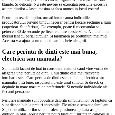
blande. Si delicate. Nu este nevoie sa exercitati presiune excesiva
asupra dintilor – lasati masina sa faca munca in locul vostru!
Pentru un rezultat optim, urmati intotdeauna indicatiile
producatorului privind timpul necesar pentru fiecare sectiune a gurii
(superioar. Si inferioar). De exemplu, poate fi recomandat sa
petreceti 30 de secunde pe fiecare dintre aceste zone. Nu uitati nici
mersul lent cu periaj circular. Si faramarea pe portuniuni mai mici!
Aceasta v-a ajuta sa nu omiteti partile cheie ale gurii.
Care periuta de dinti este mai buna,
electrica sau manuala?
Sunt multi factori de luat in considerare atunci cand vine vorba de
alegerea unei periute de dinti. Unul dintre cele mai frecvente
intrebari este: „Care periuta de dinti este mai buna, electrica sau
manuala?”. Ei bine, raspunsul nu este unul simplu. Si direct, ci
depinde in mare masura de preferintele. Si nevoile individuale ale
fiecarui persoane.
Periutele manuale sunt populare datorita simplitatii lor. Si faptului ca
sunt disponibile la preturi accesibile. Ele ofera o senzatie familiara.
Si permit utilizatorilor sa controleze presiunea aplicata asupra
dintilor. In plus, aceste periute pot fi luate cu usurinta in calatorii sau