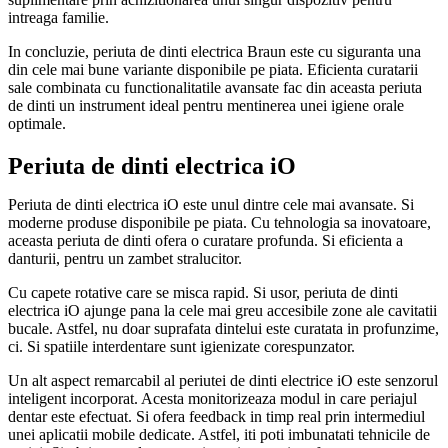
intreaga familie.
In concluzie, periuta de dinti electrica Braun este cu siguranta una
din cele mai bune variante disponibile pe piata. Eficienta curatarii
sale combinata cu functionalitatile avansate fac din aceasta periuta
de dinti un instrument ideal pentru mentinerea unei igiene orale
optimale.
Periuta de dinti electrica iO
Periuta de dinti electrica iO este unul dintre cele mai avansate. Si
moderne produse disponibile pe piata. Cu tehnologia sa inovatoare,
aceasta periuta de dinti ofera o curatare profunda. Si eficienta a
danturii, pentru un zambet stralucitor.
Cu capete rotative care se misca rapid. Si usor, periuta de dinti
electrica iO ajunge pana la cele mai greu accesibile zone ale cavitatii
bucale. Astfel, nu doar suprafata dintelui este curatata in profunzime,
ci. Si spatiile interdentare sunt igienizate corespunzator.
Un alt aspect remarcabil al periutei de dinti electrice iO este senzorul
inteligent incorporat. Acesta monitorizeaza modul in care periajul
dentar este efectuat. Si ofera feedback in timp real prin intermediul
unei aplicatii mobile dedicate. Astfel, iti poti imbunatati tehnicile de