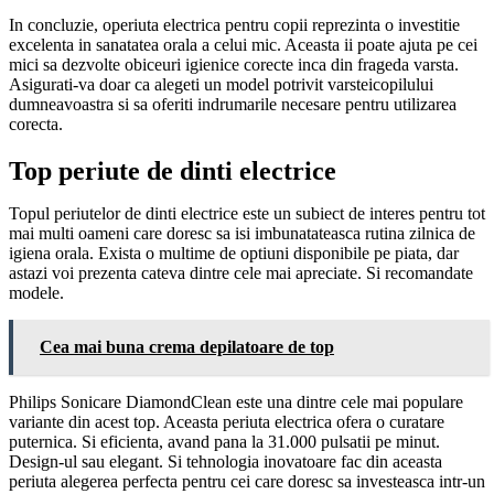
In concluzie, operiuta electrica pentru copii reprezinta o investitie
excelenta in sanatatea orala a celui mic. Aceasta ii poate ajuta pe cei
mici sa dezvolte obiceuri igienice corecte inca din frageda varsta.
Asigurati-va doar ca alegeti un model potrivit varsteicopilului
dumneavoastra si sa oferiti indrumarile necesare pentru utilizarea
corecta.
Top periute de dinti electrice
Topul periutelor de dinti electrice este un subiect de interes pentru tot
mai multi oameni care doresc sa isi imbunatateasca rutina zilnica de
igiena orala. Exista o multime de optiuni disponibile pe piata, dar
astazi voi prezenta cateva dintre cele mai apreciate. Si recomandate
modele.
Cea mai buna crema depilatoare de top
Philips Sonicare DiamondClean este una dintre cele mai populare
variante din acest top. Aceasta periuta electrica ofera o curatare
puternica. Si eficienta, avand pana la 31.000 pulsatii pe minut.
Design-ul sau elegant. Si tehnologia inovatoare fac din aceasta
periuta alegerea perfecta pentru cei care doresc sa investeasca intr-un