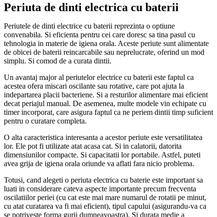
Periuta de dinti electrica cu baterii
Periutele de dinti electrice cu baterii reprezinta o optiune
convenabila. Si eficienta pentru cei care doresc sa tina pasul cu
tehnologia in materie de igiena orala. Aceste periute sunt alimentate
de obicei de baterii reincarcabile sau neprelucrate, oferind un mod
simplu. Si comod de a curata dintii.
Un avantaj major al periutelor electrice cu baterii este faptul ca
acestea ofera miscari oscilante sau rotative, care pot ajuta la
indepartarea placii bacteriene. Si a resturilor alimentare mai eficient
decat periajul manual. De asemenea, multe modele vin echipate cu
timer incorporat, care asigura faptul ca ne periem dintii timp suficient
pentru o curatare completa.
O alta caracteristica interesanta a acestor periute este versatilitatea
lor. Ele pot fi utilizate atat acasa cat. Si in calatorii, datorita
dimensiunilor compacte. Si capacitatii lor portabile. Astfel, puteti
avea grija de igiena orala oriunde va aflati fara nicio problema.
Totusi, cand alegeti o periuta electrica cu baterie este important sa
luati in considerare cateva aspecte importante precum frecventa
oscilatiilor periei (cu cat este mai mare numarul de rotatii pe minut,
cu atat curatarea va fi mai eficient), tipul capului (asigurandu-va ca
se potriveste forma gurii dumneavoastra). Si durata medie a