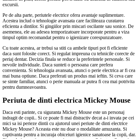
excursii.
Pe de alta parte, periutele electrice ofera avantaje suplimentare.
Acestea includ o tehnologie avansata care faciliteaza curatarea
eficienta a dintilor. Si gingiilor prin miscari oscilante sau sonice. De
asemenea, ele au adesea temporizatoare incorporate pentru a viza
timpul optim recomandat pentru o igienizare corespunzatoare.
Cu toate acestea, ar trebui sa stiti ca ambele tipuri pot fi eficiente
daca sunt folosite corect. Si regulat impreuna cu tehnicile corecte de
periaj dentar. Decizia finala se reduce la preferintele personale. Si
nevoile individuale. Daca sunteti o persoana care prefera
convenienta. Si tehnologia avansata, atunci o perie electrica ar fi cea
mai buna optiune. Daca preferati un produs mai ieftin. Si ceva care
se simte familiar, atunci o perie manuala ar putea fi cea mai potrivita
pentru dumneavoastra.
Periuta de dinti electrica Mickey Mouse
Daca esti parinte, cu siguranta Mickey Mouse este un personaj
indragit de copii.. Si ce poate fi mai distractiv decat a-i invata pe cei
mici sa isi perieze dintii cu ajutorul unei periute de dinti electrice
Mickey Mouse? Aceasta este nu doar o modalitate amuzanta. Si
captivanta pentru a incuraja obiceiuri igienice sanatoase la copii, dar.