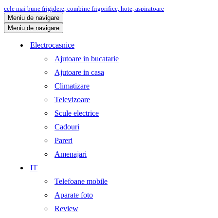
cele mai bune frigidere, combine frigorifice, hote, aspiratoare
Meniu de navigare
Meniu de navigare
Electrocasnice
Ajutoare in bucatarie
Ajutoare in casa
Climatizare
Televizoare
Scule electrice
Cadouri
Pareri
Amenajari
IT
Telefoane mobile
Aparate foto
Review