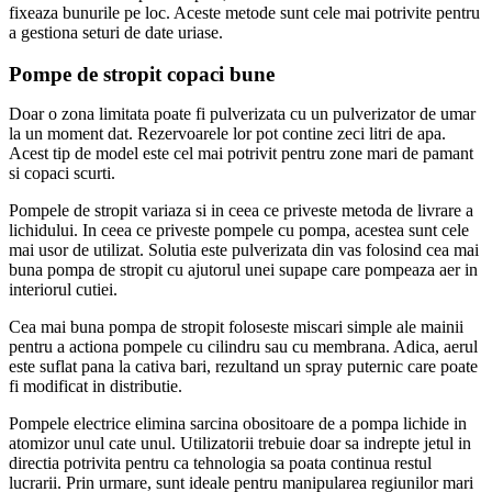
fixeaza bunurile pe loc. Aceste metode sunt cele mai potrivite pentru
a gestiona seturi de date uriase.
Pompe de stropit copaci bune
Doar o zona limitata poate fi pulverizata cu un pulverizator de umar
la un moment dat. Rezervoarele lor pot contine zeci litri de apa.
Acest tip de model este cel mai potrivit pentru zone mari de pamant
si copaci scurti.
Pompele de stropit variaza si in ceea ce priveste metoda de livrare a
lichidului. In ceea ce priveste pompele cu pompa, acestea sunt cele
mai usor de utilizat. Solutia este pulverizata din vas folosind cea mai
buna pompa de stropit cu ajutorul unei supape care pompeaza aer in
interiorul cutiei.
Cea mai buna pompa de stropit foloseste miscari simple ale mainii
pentru a actiona pompele cu cilindru sau cu membrana. Adica, aerul
este suflat pana la cativa bari, rezultand un spray puternic care poate
fi modificat in distributie.
Pompele electrice elimina sarcina obositoare de a pompa lichide in
atomizor unul cate unul. Utilizatorii trebuie doar sa indrepte jetul in
directia potrivita pentru ca tehnologia sa poata continua restul
lucrarii. Prin urmare, sunt ideale pentru manipularea regiunilor mari