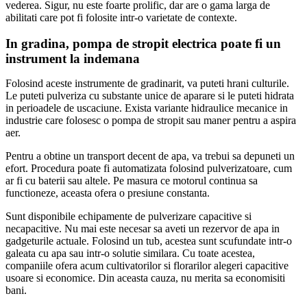
vederea. Sigur, nu este foarte prolific, dar are o gama larga de
abilitati care pot fi folosite intr-o varietate de contexte.
In gradina, pompa de stropit electrica poate fi un
instrument la indemana
Folosind aceste instrumente de gradinarit, va puteti hrani culturile.
Le puteti pulveriza cu substante unice de aparare si le puteti hidrata
in perioadele de uscaciune. Exista variante hidraulice mecanice in
industrie care folosesc o pompa de stropit sau maner pentru a aspira
aer.
Pentru a obtine un transport decent de apa, va trebui sa depuneti un
efort. Procedura poate fi automatizata folosind pulverizatoare, cum
ar fi cu baterii sau altele. Pe masura ce motorul continua sa
functioneze, aceasta ofera o presiune constanta.
Sunt disponibile echipamente de pulverizare capacitive si
necapacitive. Nu mai este necesar sa aveti un rezervor de apa in
gadgeturile actuale. Folosind un tub, acestea sunt scufundate intr-o
galeata cu apa sau intr-o solutie similara. Cu toate acestea,
companiile ofera acum cultivatorilor si florarilor alegeri capacitive
usoare si economice. Din aceasta cauza, nu merita sa economisiti
bani.