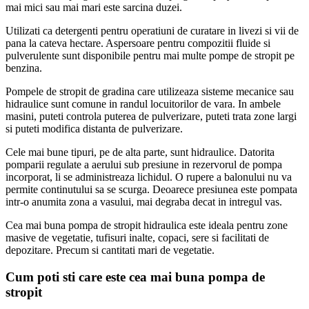
mai mici sau mai mari este sarcina duzei.
Utilizati ca detergenti pentru operatiuni de curatare in livezi si vii de
pana la cateva hectare. Aspersoare pentru compozitii fluide si
pulverulente sunt disponibile pentru mai multe pompe de stropit pe
benzina.
Pompele de stropit de gradina care utilizeaza sisteme mecanice sau
hidraulice sunt comune in randul locuitorilor de vara. In ambele
masini, puteti controla puterea de pulverizare, puteti trata zone largi
si puteti modifica distanta de pulverizare.
Cele mai bune tipuri, pe de alta parte, sunt hidraulice. Datorita
pomparii regulate a aerului sub presiune in rezervorul de pompa
incorporat, li se administreaza lichidul. O rupere a balonului nu va
permite continutului sa se scurga. Deoarece presiunea este pompata
intr-o anumita zona a vasului, mai degraba decat in intregul vas.
Cea mai buna pompa de stropit hidraulica este ideala pentru zone
masive de vegetatie, tufisuri inalte, copaci, sere si facilitati de
depozitare. Precum si cantitati mari de vegetatie.
Cum poti sti care este cea mai buna pompa de
stropit