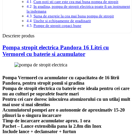
Cum poti sti care este cea mai buna pompa de stropit
In gradina, pompa de stropit electrica poate fi un instrument
la indemana
Sursa de energie la cea mai buna pompa de stropit
Unelte si echipamente de gradinarit
Pompe de stropit copaci bune
Descriere produs
Pompa stropit electrica Pandora 16 Litri cu
Vermorel cu baterie si acumulator
Pompa Vermorel cu acumulator cu capacitatea de 16 litrii
Pandora, pentru stropit pomii si gradina
Pompa de stropit electrica cu baterie este ideala pentru cei care
nu au culturi pe suprafete foarte mari
Pentru cei care doresc inlocuirea atomizorului cu un utilaj mult
mai usor si mai silentios
Acumulatorul pompei are o autonomie de aproximativ 15-20
plinuri la o singura incarcare
Timp de incarcare acumulator aprox. 1 ora
Pachet – Lance extensibila pana la 2.8m din Inox
Include lance + declansator + furtun