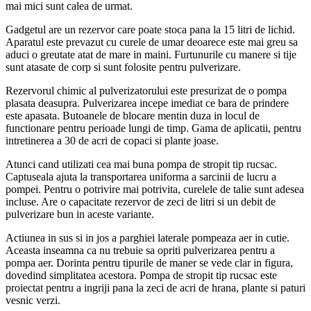
mai mici sunt calea de urmat.
Gadgetul are un rezervor care poate stoca pana la 15 litri de lichid.
Aparatul este prevazut cu curele de umar deoarece este mai greu sa
aduci o greutate atat de mare in maini. Furtunurile cu manere si tije
sunt atasate de corp si sunt folosite pentru pulverizare.
Rezervorul chimic al pulverizatorului este presurizat de o pompa
plasata deasupra. Pulverizarea incepe imediat ce bara de prindere
este apasata. Butoanele de blocare mentin duza in locul de
functionare pentru perioade lungi de timp. Gama de aplicatii, pentru
intretinerea a 30 de acri de copaci si plante joase.
Atunci cand utilizati cea mai buna pompa de stropit tip rucsac.
Captuseala ajuta la transportarea uniforma a sarcinii de lucru a
pompei. Pentru o potrivire mai potrivita, curelele de talie sunt adesea
incluse. Are o capacitate rezervor de zeci de litri si un debit de
pulverizare bun in aceste variante.
Actiunea in sus si in jos a parghiei laterale pompeaza aer in cutie.
Aceasta inseamna ca nu trebuie sa opriti pulverizarea pentru a
pompa aer. Dorinta pentru tipurile de maner se vede clar in figura,
dovedind simplitatea acestora. Pompa de stropit tip rucsac este
proiectat pentru a ingriji pana la zeci de acri de hrana, plante si paturi
vesnic verzi.