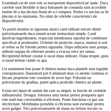
Examinati cat de usor este sa transportati dispozitivul pe spate. Daca
curelele sunt flexibile si daca butoanele de comanda sunt accesibile
inainte de a lua decizia finala de a-l cumpara. Pentru ca sarcina sa fie
placuta si nu epuizanta. Nu uitati de celelalte caracteristici ale
dispozitivului.
Va puteti mentine in siguranta atunci cand utilizati oricare dintre
pulverizatoarele daca urmati aceste instructiuni simple. Cand
dizolvati ingredientele, respectati intotdeauna raportul de combinare
specificat al produsului. Ochelari de protectie, masca, manusi si sort
ar trebui sa fie folosite pentru siguranta. Dupa utilizarea unei pompe,
utilizati supapa de eliberare pentru a evacua orice aer ramas.
Recipientul trebuie curatat si uscat dupa utilizare. Dupa terapie, gura
si nasul trebuie clatite cu apa.
Un randament bun poate fi obtinut numai daca plantele sunt ingrijite
corespunzator. Daunatorii pot fi inlaturati doar cu atentie continua si
fiecare proprietar este constient de acest fapt. Folosind un
pulverizator de gradina, puteti aplica pesticide chimice pe plante.
Exista trei tipuri de unitati din care sa alegeti, in functie de cerintele
utilizatorului. Desigur, folosirea unui motor pentru pomparea apei
este mult mai convenabila si eficienta. Poate functiona cu gaz sau
electricitate. Mobilitatea portabila si eficienta sunt esentiale pentru
acest gadget. Nici pulverizatoarele de mana nu trebuie trecute cu