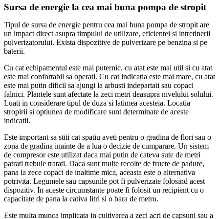
Sursa de energie la cea mai buna pompa de stropit
Tipul de sursa de energie pentru cea mai buna pompa de stropit are
un impact direct asupra timpului de utilizare, eficientei si intretinerii
pulverizatorului. Exista dispozitive de pulverizare pe benzina si pe
baterii.
Cu cat echipamentul este mai puternic, cu atat este mai util si cu atat
este mai confortabil sa operati. Cu cat indicatia este mai mare, cu atat
este mai putin dificil sa ajungi la arbusti indepartati sau copaci
falnici. Plantele sunt afectate la zeci metri deasupra nivelului solului.
Luati in considerare tipul de duza si latimea acesteia. Locatia
stropirii si optiunea de modificare sunt determinate de aceste
indicatii.
Este important sa stiti cat spatiu aveti pentru o gradina de flori sau o
zona de gradina inainte de a lua o decizie de cumparare. Un sistem
de compresor este utilizat daca mai putin de cateva sute de metri
patrati trebuie tratati. Daca sunt multe recolte de fructe de padure,
pana la zece copaci de inaltime mica, aceasta este o alternativa
potrivita. Legumele sau capsunile pot fi pulverizate folosind acest
dispozitiv. In aceste circumstante poate fi folosit un recipient cu o
capacitate de pana la cativa litri si o bara de metru.
Este multa munca implicata in cultivarea a zeci acri de capsuni sau a