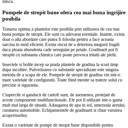
misca.
Pompele de stropit bune ofera cea mai buna ingrijire
posibila
Tratarea optima a plantelor este posibila prin utilizarea de cea mai
buna pompa de stropit. Ele sunt cu adevarat esentiale. Inainte, exista
doar o alta abordare care putea fi folosita pentru a face aceasta
sarcina in mod eficient. Exista riscul de a deteriora mugurii fragili
daca ploaia abundenta cade neregulat pe petale. Gradinarii pot fi
stropiti cu substanta chimica care poate provoca iritatii ale pielii.
Insectele si bolile incep sa prada plantele de gradina la scurt timp
dupa incoltire. Pulverizarea cu substante specializate este singura
metoda de a scapa de ele. Pompele de stropit de gradina vin intr-o
mare varietate de configuratii. Toate fiind menite sa trateze solul cu
precizie si siguranta.
Ciupercile si gandacii de cartofi sunt, de asemenea, protejati de
aceste componente multifunctionale. Ele pot fi utilizate intr-o gama
mult mai larga de situatii. Adaugarea de apa in sol, umezeala aerului,
curatarea automobile. Echipamentele de gradinarit si chiar varuirea
acoperisurilor.
Exista o varietate de pompe de stropit bune disponibile pentru