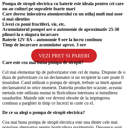
Pompa de stropit electrica cu baterie este ideala pentru cei care
nu au culturi pe suprafete foarte mari
Care doresc inlocuirea atomizorului cu un utilaj mult mai usor
si mai silentios
Livezi cu pomi fructiferi, vie, etc.
Acumulatorul pompei are o autonomie de aproximativ 25-30
plinuri la o singura incarcare
Baterie 12V 8A – autonomie 9 ore la lucru continuu
Timp de incarcare acumulator aprox. 3 ore
VEZI PRET SI PARERI
Care este cea mai buna pompa de stropit?
Cel mai elementar tip de pulverizator este cel de mana. Dispune de o
duza de pulverizare cu un declansator si un recipient la care poate fi
insurubat. Cand utilizati o pompa de stropit, trebuie sa tineti apasat
declansatorul in orice moment. Datorita productiei scazute, aceasta
metoda este utilizata numai in floricultura interioara si inmultirea
rasadurilor. Mainile tale vor deveni obosite de la impingerea
continua a parghiei in timp ce lucrezi in curte cu el.
De ce sa alegi o pompa de stropit electrica?
Cea mai buna pompa de stropit electrica este una dintre cele mai
populare alternative pentru horticultura rezidentiala. Deoarece sunt