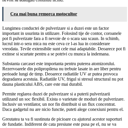
Cea mai buna remorca motocultor
Lungimea conductei de pulverizare si a duzei este un factor
important in usurinta in utilizare. Folosind tije de contor, coroanele
pot fi pulverizate fara a fi nevoie de o scara sau scaun. In schimb,
lucrul intr-o sera mica nu este ceva ce l-as lua in considerare
vreodata. Tevile extensibile sunt cele mai adaptabile. Deoarece pot fi
extinse si scurtate pentru a se potrivi cu munca la indemana.
Substanta carcasei este importanta pentru puterea atomizorului.
Rezervoarele din polipropilena nu trebuie lasate in aer liber pentru
perioade lungi de timp. Deoarece radiatiile UV ar putea provoca
degradarea acestuia. Radiatiile UV, frigul si stresul structural nu pot
dauna plasticului ABS, care este mai durabil.
Permite reglarea duzei de pulverizare si a puterii pulverizarii
utilizand un soc flexibil. Exista o varietate de moduri de pulverizare.
Inclusiv un ventilator, un nor fin distribuit si un flux concentrat.
Daca gadgetul nu are nicio functie, puteti alege conexiuni pentru el.
Greutatea ta va fi sustinuta de picioare cu ajutorul acestor suporturi
de fundatie. Indiferent de cata presiune este pusa pe el, nu se va