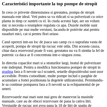
Caracteristici importante la top pompe de stropit
In ceea ce priveste dimensiunea si greutatea, pompa de stropit
manuala este ideal. Veti putea sa va ridicati si sa pulverizati cu orice
planta in timp ce sunteti cu el. In ciuda acestui fapt, are un volum
mic si necesita o reumplere regulata cu apa. Duzele mobile sunt
disponibile pe mai multe versiuni, facandu-le potrivite atat pentru
rasaduri mici, cat si pentru flori uriase.
Cand operezi intr-un loc de joaca sau camp cu o suprafata vasta de
acoperit, pompa de stropit tip rucsac este utila. Din aceasta cauza,
chiar daca rezervorul poate fi vast, greutatea nu va fi simtita la fel de
puternic ca daca ar fi concentrata intr-o singura zona.
In directia copacilor mari si a straturilor largi, bratul de pulverizare
este indreptat. Pentru a modifica functionarea pompei de stropit in
gradina
fara a fi nevoie sa-l scoateti, setarile dispozitivului sunt usor
accesibile. Pentru comoditate, multe pompe includ o parghie de
acumulare a fortei pozitionata la degetele utilizatorului. Permitandu-
le sa continue pomparea fara a fi nevoiti sa ia echipamentul de pe
umeri.
Rezervoarele mai mari sunt mai greu de manevrat la masinile
manuale, care au de obicei rezervoare de pana la cativa litri.
Versiunile de rucsac pot avea pana la 18 de litri de spatiu de