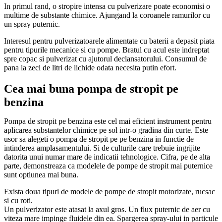
In primul rand, o stropire intensa cu pulverizare poate economisi o
multime de substante chimice. Ajungand la coroanele ramurilor cu
un spray puternic.
Interesul pentru pulverizatoarele alimentate cu baterii a depasit piata
pentru tipurile mecanice si cu pompe. Bratul cu acul este indreptat
spre copac si pulverizat cu ajutorul declansatorului. Consumul de
pana la zeci de litri de lichide odata necesita putin efort.
Cea mai buna pompa de stropit pe
benzina
Pompa de stropit pe benzina este cel mai eficient instrument pentru
aplicarea substantelor chimice pe sol intr-o gradina din curte. Este
usor sa alegeti o pompa de stropit pe pe benzina in functie de
intinderea amplasamentului. Si de culturile care trebuie ingrijite
datorita unui numar mare de indicatii tehnologice. Cifra, pe de alta
parte, demonstreaza ca modelele de pompe de stropit mai puternice
sunt optiunea mai buna.
Exista doua tipuri de modele de pompe de stropit motorizate, rucsac
si cu roti.
Un pulverizator este atasat la axul gros. Un flux puternic de aer cu
viteza mare impinge fluidele din ea. Spargerea spray-ului in particule