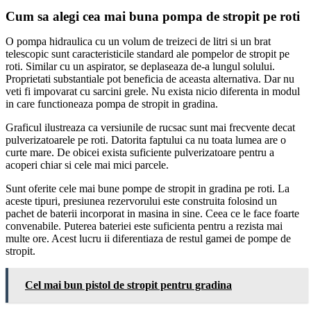
Cum sa alegi cea mai buna pompa de stropit pe roti
O pompa hidraulica cu un volum de treizeci de litri si un brat
telescopic sunt caracteristicile standard ale pompelor de stropit pe
roti. Similar cu un aspirator, se deplaseaza de-a lungul solului.
Proprietati substantiale pot beneficia de aceasta alternativa. Dar nu
veti fi impovarat cu sarcini grele. Nu exista nicio diferenta in modul
in care functioneaza pompa de stropit in gradina.
Graficul ilustreaza ca versiunile de rucsac sunt mai frecvente decat
pulverizatoarele pe roti. Datorita faptului ca nu toata lumea are o
curte mare. De obicei exista suficiente pulverizatoare pentru a
acoperi chiar si cele mai mici parcele.
Sunt oferite cele mai bune pompe de stropit in gradina pe roti. La
aceste tipuri, presiunea rezervorului este construita folosind un
pachet de baterii incorporat in masina in sine. Ceea ce le face foarte
convenabile. Puterea bateriei este suficienta pentru a rezista mai
multe ore. Acest lucru ii diferentiaza de restul gamei de pompe de
stropit.
Cel mai bun pistol de stropit pentru gradina