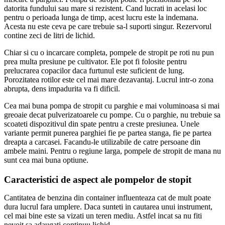
datorita fundului sau mare si rezistent. Cand lucrati in acelasi loc
pentru o perioada lunga de timp, acest lucru este la indemana.
Acesta nu este ceva pe care trebuie sa-l suporti singur. Rezervorul
contine zeci de litri de lichid.
Chiar si cu o incarcare completa, pompele de stropit pe roti nu pun
prea multa presiune pe cultivator. Ele pot fi folosite pentru
prelucrarea copacilor daca furtunul este suficient de lung.
Porozitatea rotilor este cel mai mare dezavantaj. Lucrul intr-o zona
abrupta, dens impadurita va fi dificil.
Cea mai buna pompa de stropit cu parghie e mai voluminoasa si mai
greoaie decat pulverizatoarele cu pompe. Cu o parghie, nu trebuie sa
scoateti dispozitivul din spate pentru a creste presiunea. Unele
variante permit punerea parghiei fie pe partea stanga, fie pe partea
dreapta a carcasei. Facandu-le utilizabile de catre persoane din
ambele maini. Pentru o regiune larga, pompele de stropit de mana nu
sunt cea mai buna optiune.
Caracteristici de aspect ale pompelor de stopit
Cantitatea de benzina din container influenteaza cat de mult poate
dura lucrul fara umplere. Daca sunteti in cautarea unui instrument,
cel mai bine este sa vizati un teren mediu. Astfel incat sa nu fiti
nevoit sa adaugati continuu lichid.