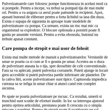
Pulverizatoarele care folosesc pompe functioneaza in acelasi mod ca
si pompele. Pentru a incepe, va trebui sa pompati tija de mai multe
ori. Pentru a va asigura ca aerul poate patrunde in recipient. Apoi,
apasati butonul de eliberare pentru a forta lichidul sa iasa din duza.
Exista o supapa de siguranta in aproape toate modelele de
pulverizatoare cu pompa. Ca urmare, exista un risc mai mic ca
organismul sa explodeze. O blocare optionala a pornirii poate fi
gasita pe anumite versiuni. Pentru a evita oboseala, butonul nu
trebuie apasat constant.
Care pompa de stropit e mai usor de folosit
Exista mai multe metode de manuit a pulverizatoarelor. Versiunile de
umar se poarta ca si cum ar fi o geanta pe umar. Acestea au o duza
de pulverizare atasata la o tija, spre deosebire de cele conventionale.
Fara sa va aplecati, puteti pulveriza coroanele. Puteti ajunge in locuri
greu accesibile si puteti pulveriza partile inferioare ale plantelor. De
la cativa litri, aceste pulverizatoare sunt tipice. Captuseala impiedica
cureaua sa se infiga in umar chiar si atunci cand este complet
ascunsa.
Pe spate se poarta pulverizatoare pe rucsac. Ca rezultat, umerii si
trunchiul sunt scutite de eforturi inutile. In loc sa intrerupa ajutorul
pentru oprirea articolului, presiunea poate fi crescuta cu o simpla
miscare a parghiei. Pompa de stropit poate fi pozitionata pe sol