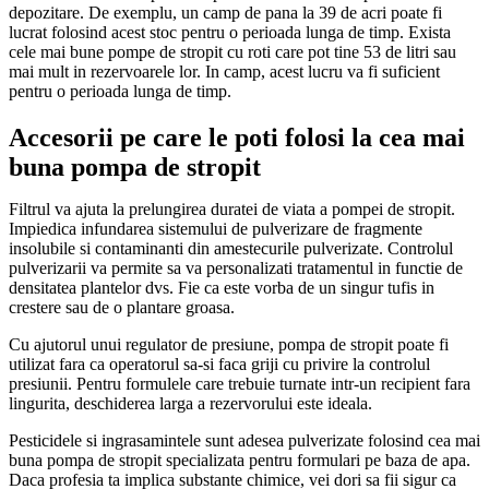
depozitare. De exemplu, un camp de pana la 39 de acri poate fi
lucrat folosind acest stoc pentru o perioada lunga de timp. Exista
cele mai bune pompe de stropit cu roti care pot tine 53 de litri sau
mai mult in rezervoarele lor. In camp, acest lucru va fi suficient
pentru o perioada lunga de timp.
Accesorii pe care le poti folosi la cea mai
buna pompa de stropit
Filtrul va ajuta la prelungirea duratei de viata a pompei de stropit.
Impiedica infundarea sistemului de pulverizare de fragmente
insolubile si contaminanti din amestecurile pulverizate. Controlul
pulverizarii va permite sa va personalizati tratamentul in functie de
densitatea plantelor dvs. Fie ca este vorba de un singur tufis in
crestere sau de o plantare groasa.
Cu ajutorul unui regulator de presiune, pompa de stropit poate fi
utilizat fara ca operatorul sa-si faca griji cu privire la controlul
presiunii. Pentru formulele care trebuie turnate intr-un recipient fara
lingurita, deschiderea larga a rezervorului este ideala.
Pesticidele si ingrasamintele sunt adesea pulverizate folosind cea mai
buna pompa de stropit specializata pentru formulari pe baza de apa.
Daca profesia ta implica substante chimice, vei dori sa fii sigur ca