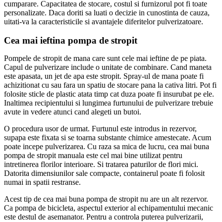
cumparare. Capacitatea de stocare, costul si furnizorul pot fi toate
personalizate. Daca doriti sa luati o decizie in cunostinta de cauza,
uitati-va la caracteristicile si avantajele diferitelor pulverizatoare.
Cea mai ieftina pompa de stropit
Pompele de stropit de mana care sunt cele mai ieftine de pe piata.
Capul de pulverizare include o unitate de combinare. Cand maneta
este apasata, un jet de apa este stropit. Spray-ul de mana poate fi
achizitionat cu sau fara un spatiu de stocare pana la cativa litri. Pot fi
folosite sticle de plastic atata timp cat duza poate fi insurubat pe ele.
Inaltimea recipientului si lungimea furtunului de pulverizare trebuie
avute in vedere atunci cand alegeti un butoi.
O procedura usor de urmat. Furtunul este introdus in rezervor,
supapa este fixata si se toarna substante chimice amestecate. Acum
poate incepe pulverizarea. Cu raza sa mica de lucru, cea mai buna
pompa de stropit manuala este cel mai bine utilizat pentru
intretinerea florilor interioare. Si tratarea paturilor de flori mici.
Datorita dimensiunilor sale compacte, containerul poate fi folosit
numai in spatii restranse.
Acest tip de cea mai buna pompa de stropit nu are un alt rezervor.
Ca pompa de bicicleta, aspectul exterior al echipamentului mecanic
este destul de asemanator. Pentru a controla puterea pulverizarii,