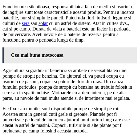
Functionarea silentioasa, responsabilitatea fata de mediu si usurinta
de ingrijire sunt toate caracteristicile acestui produs. Pentru a incarca
bateriile, pur si simplu le puneti. Puteti uda flori, tufisuri, legume si
culturi de
sera
sau
solar
cu un astfel de sistem. Atat in curtea dvs.,
cat si pe camp. Durata de viata a bateriei este un factor in perioada
de pulverizare. Aveti nevoie de o baterie de rezerva pentru a
functiona pentru o perioada lunga de timp.
Cea mai buna motocoasa
Agricultura si gradinarit beneficiaza ambele de versatilitatea unei
pompe de stropit pe benzina. Cu ajutorul ei, va puteti ocupa cu
usurinta de pasuni, copaci si paturi de flori din oras. Din cauza
fumului periculos, pompa de stropit cu benzina nu trebuie folosit in
sere sau in spatii inchise. Motoarele cu ardere interna, pe de alta
parte, au nevoie de mai multa atentie si de intretinere mai regulata.
Fie fixe sau mobile, sunt disponibile pompe de stropit pe roti.
Acestea sunt in general cutii grele si greoaie. Plantele pot fi
pulverizate pe locul de lucru cu ajutorul unui furtun lung care este
atasat la astfel de masini. Copacii, tufisurile si alte plante pot fi
prelucrate pe camp folosind aceasta metoda.