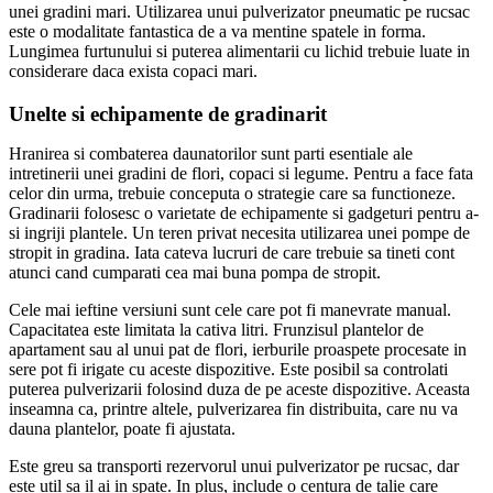
unei gradini mari. Utilizarea unui pulverizator pneumatic pe rucsac
este o modalitate fantastica de a va mentine spatele in forma.
Lungimea furtunului si puterea alimentarii cu lichid trebuie luate in
considerare daca exista copaci mari.
Unelte si echipamente de gradinarit
Hranirea si combaterea daunatorilor sunt parti esentiale ale
intretinerii unei gradini de flori, copaci si legume. Pentru a face fata
celor din urma, trebuie conceputa o strategie care sa functioneze.
Gradinarii folosesc o varietate de echipamente si gadgeturi pentru a-
si ingriji plantele. Un teren privat necesita utilizarea unei pompe de
stropit in gradina. Iata cateva lucruri de care trebuie sa tineti cont
atunci cand cumparati cea mai buna pompa de stropit.
Cele mai ieftine versiuni sunt cele care pot fi manevrate manual.
Capacitatea este limitata la cativa litri. Frunzisul plantelor de
apartament sau al unui pat de flori, ierburile proaspete procesate in
sere pot fi irigate cu aceste dispozitive. Este posibil sa controlati
puterea pulverizarii folosind duza de pe aceste dispozitive. Aceasta
inseamna ca, printre altele, pulverizarea fin distribuita, care nu va
dauna plantelor, poate fi ajustata.
Este greu sa transporti rezervorul unui pulverizator pe rucsac, dar
este util sa il ai in spate. In plus, include o centura de talie care