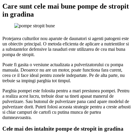
Care sunt cele mai bune pompe de stropit
in gradina
Protejarea culturilor nou aparute de daunatori si agenti patogeni este
un obiectiv principal. O metoda eficienta de aplicare a nutrientilor si
a substantelor defensive la rasaduri este utilizarea de cea mai buna
pompa de stropit.
Poate fi gasita o versiune actualizata a pulverizatorului cu pompa
manuala. Deoarece nu are un motor, poate functiona fara curent,
ceea ce il face ideal pentru zonele indepartate. Pe de alta parte, nu
trebuie sa impingi parghia tot timpul.
Parghia pompei este folosita pentru a mari presiunea pompei. Pentru
a realiza acest lucru, trebuie doar sa tineti apasat manerul de
pulverizare. Sau butonul de pulverizare pana cand apare modelul de
pulverizare dorit. Puteti folosi aceasta strategie pentru a creste arbusti
si chiar campuri de cartofi cu putina munca de partea
dumneavoastra.
Cele mai des intalnite pompe de stropit in gradina