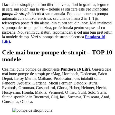
Daca ai de stropit pomi fructiferi in livada, flori in gradina, legume
in sera sau solar, sau la vie – trebuie sa stii care este
cea mai buna
pompa de stropit
electrica sau manuala. Poti opta pentru o pompa
automata cu atomizor electrica, sau una de mana 2 in 1. Tija
telescopica poate fi din alama, din cupru sau din inox. Mai intalnesti
si pompa de stropit pe benzina, profesionala pentru vopsea si cu
pistoane. Noi venim cu sfaturi, recomandari si cel mai bun pret ieftin
la modele de top. Vezi si pompa de stropit electrica
Pandora 16
Litri
.
Cele mai bune pompe de stropit – TOP 10
modele
Cea mai buna pompa de stropit este
Pandora 16 Litri
. Gasesti cele
mai bune pompe de stropit pe eMag, Hornbach, Dedeman, Brico
Depot, Leroy Merlin, Mathaus. Producatorii des intalniti sunt
Pandora, Aquafix, Gardena, Micul Fermier, Detoolx, Ruris,
Evotools, Grunman, Gospodarul, Gloria, Heber, Heinner, Hecht,
Husqvarna, Honda, Makita, Vermorel, O-mac, Stihl, Solo, Stern.
Sunt disponibile in Bucuresti, Cluj, Iasi, Suceava, Timisoara, Arad,
Constanta, Oradea.