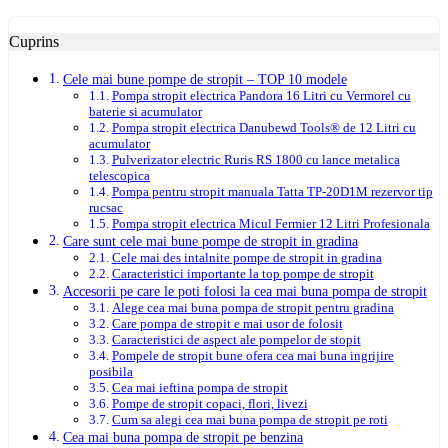
Cuprins
Cele mai bune pompe de stropit – TOP 10 modele
Pompa stropit electrica Pandora 16 Litri cu Vermorel cu
baterie si acumulator
Pompa stropit electrica Danubewd Tools® de 12 Litri cu
acumulator
Pulverizator electric Ruris RS 1800 cu lance metalica
telescopica
Pompa pentru stropit manuala Tatta TP-20D1M rezervor tip
rucsac
Pompa stropit electrica Micul Fermier 12 Litri Profesionala
Care sunt cele mai bune pompe de stropit in gradina
Cele mai des intalnite pompe de stropit in gradina
Caracteristici importante la top pompe de stropit
Accesorii pe care le poti folosi la cea mai buna pompa de stropit
Alege cea mai buna pompa de stropit pentru gradina
Care pompa de stropit e mai usor de folosit
Caracteristici de aspect ale pompelor de stopit
Pompele de stropit bune ofera cea mai buna ingrijire
posibila
Cea mai ieftina pompa de stropit
Pompe de stropit copaci, flori, livezi
Cum sa alegi cea mai buna pompa de stropit pe roti
Cea mai buna pompa de stropit pe benzina