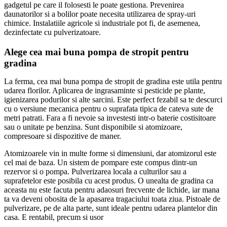
gadgetul pe care il folosesti le poate gestiona. Prevenirea
daunatorilor si a bolilor poate necesita utilizarea de spray-uri
chimice. Instalatiile agricole si industriale pot fi, de asemenea,
dezinfectate cu pulverizatoare.
Alege cea mai buna pompa de stropit pentru
gradina
La ferma, cea mai buna pompa de stropit de gradina este utila pentru
udarea florilor. Aplicarea de ingrasaminte si pesticide pe plante,
igienizarea podurilor si alte sarcini. Este perfect fezabil sa te descurci
cu o versiune mecanica pentru o suprafata tipica de cateva sute de
metri patrati. Fara a fi nevoie sa investesti intr-o baterie costisitoare
sau o unitate pe benzina. Sunt disponibile si atomizoare,
compresoare si dispozitive de maner.
Atomizoarele vin in multe forme si dimensiuni, dar atomizorul este
cel mai de baza. Un sistem de pompare este compus dintr-un
rezervor si o pompa. Pulverizarea locala a culturilor sau a
suprafetelor este posibila cu acest produs. O unealta de gradina ca
aceasta nu este facuta pentru adaosuri frecvente de lichide, iar mana
ta va deveni obosita de la apasarea tragaciului toata ziua. Pistoale de
pulverizare, pe de alta parte, sunt ideale pentru udarea plantelor din
casa. E rentabil, precum si usor