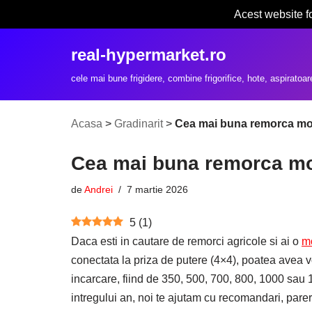
Acest website f
Sari
real-hypermarket.ro
la
conținut
cele mai bune frigidere, combine frigorifice, hote, aspiratoar
Acasa
>
Gradinarit
>
Cea mai buna remorca mo
Cea mai buna remorca mo
de
Andrei
7 martie 2026
5
(
1
)
Daca esti in cautare de remorci agricole si ai o
m
conectata la priza de putere (4×4), poatea avea 
incarcare, fiind de 350, 500, 700, 800, 1000 sau 
intregului an, noi te ajutam cu recomandari, pare