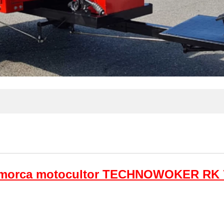
morca motocultor TECHNOWOKER RK 