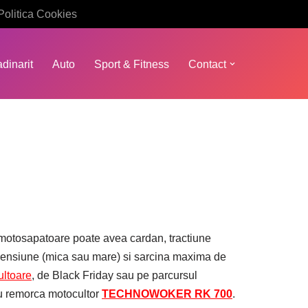
Politica Cookies
dinarit
Auto
Sport & Fitness
Contact
 motosapatoare poate avea cardan, tractiune
dimensiune (mica sau mare) si sarcina maxima de
ltoare
, de Black Friday sau pe parcursul
plu remorca motocultor
TECHNOWOKER RK 700
.