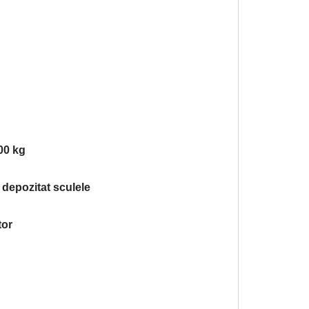
00 kg
 depozitat sculele
tor