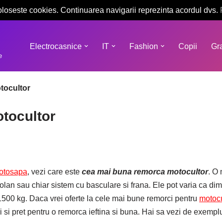
oloseste cookies. Continuarea navigarii reprezinta acordul dvs.
Electrocasnice
IT
Fashion
Copii
Gra
e
tocultor
tocultor
otosapa
, vezi care este
cea mai buna remorca motocultor
. O
volan sau chiar sistem cu basculare si frana. Ele pot varia ca 
1500 kg. Daca vrei oferte la cele mai bune remorci pentru
motocu
ri si pret pentru o remorca ieftina si buna. Hai sa vezi de exem