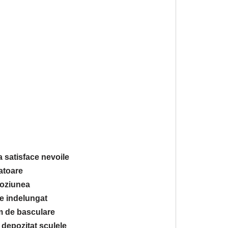
satisface nevoile
atoare
roziunea
te indelungat
m de basculare
 depozitat sculele