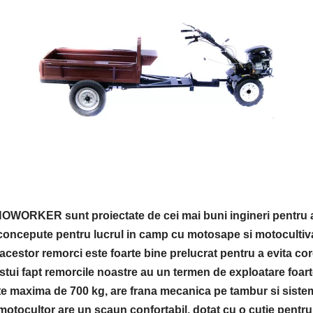
WORKER sunt proiectate de cei mai buni ingineri pentru a 
concepute pentru lucrul in camp cu motosape si motocultiv
 acestor remorci este foarte bine prelucrat pentru a evita co
stui fapt remorcile noastre au un termen de exploatare foar
te maxima de 700 kg, are frana mecanica pe tambur si siste
tocultor are un scaun confortabil, dotat cu o cutie pentru