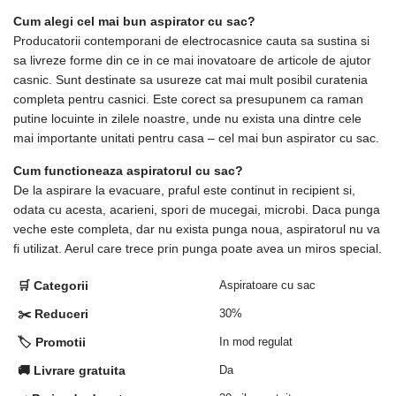
Cum alegi cel mai bun aspirator cu sac?
Producatorii contemporani de electrocasnice cauta sa sustina si
sa livreze forme din ce in ce mai inovatoare de articole de ajutor
casnic. Sunt destinate sa usureze cat mai mult posibil curatenia
completa pentru casnici. Este corect sa presupunem ca raman
putine locuinte in zilele noastre, unde nu exista una dintre cele
mai importante unitati pentru casa – cel mai bun aspirator cu sac.
Cum functioneaza aspiratorul cu sac?
De la aspirare la evacuare, praful este continut in recipient si,
odata cu acesta, acarieni, spori de mucegai, microbi. Daca punga
veche este completa, dar nu exista punga noua, aspiratorul nu va
fi utilizat. Aerul care trece prin punga poate avea un miros special.
🛒 Categorii
Aspiratoare cu sac
✂️ Reduceri
30%
🏷️ Promotii
In mod regulat
🚚 Livrare gratuita
Da