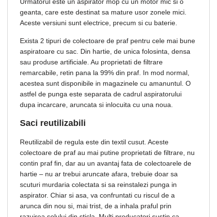
Urmatorul este un aspirator mop cu un motor mic si o
geanta, care este destinat sa mature usor zonele mici.
Aceste versiuni sunt electrice, precum si cu baterie.
Exista 2 tipuri de colectoare de praf pentru cele mai bune
aspiratoare cu sac. Din hartie, de unica folosinta, densa
sau produse artificiale. Au proprietati de filtrare
remarcabile, retin pana la 99% din praf. In mod normal,
acestea sunt disponibile in magazinele cu amanuntul. O
astfel de punga este separata de cadrul aspiratorului
dupa incarcare, aruncata si inlocuita cu una noua.
Saci reutilizabili
Reutilizabil de regula este din textil cusut. Aceste
colectoare de praf au mai putine proprietati de filtrare, nu
contin praf fin, dar au un avantaj fata de colectoarele de
hartie – nu ar trebui aruncate afara, trebuie doar sa
scuturi murdaria colectata si sa reinstalezi punga in
aspirator. Chiar si asa, va confruntati cu riscul de a
arunca din nou si, mai trist, de a inhala praful prin
razuirea solului din sticla. Multi producatori sustin ca,