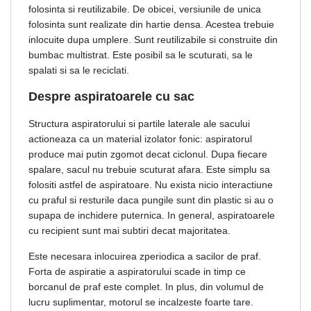
folosinta si reutilizabile. De obicei, versiunile de unica
folosinta sunt realizate din hartie densa. Acestea trebuie
inlocuite dupa umplere. Sunt reutilizabile si construite din
bumbac multistrat. Este posibil sa le scuturati, sa le
spalati si sa le reciclati.
Despre aspiratoarele cu sac
Structura aspiratorului si partile laterale ale sacului
actioneaza ca un material izolator fonic: aspiratorul
produce mai putin zgomot decat ciclonul. Dupa fiecare
spalare, sacul nu trebuie scuturat afara. Este simplu sa
folositi astfel de aspiratoare. Nu exista nicio interactiune
cu praful si resturile daca pungile sunt din plastic si au o
supapa de inchidere puternica. In general, aspiratoarele
cu recipient sunt mai subtiri decat majoritatea.
Este necesara inlocuirea zperiodica a sacilor de praf.
Forta de aspiratie a aspiratorului scade in timp ce
borcanul de praf este complet. In plus, din volumul de
lucru suplimentar, motorul se incalzeste foarte tare.