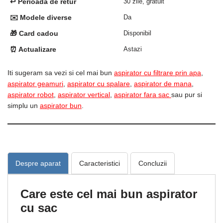
↩️ Perioada de retur
30 zile, gratuit
✉️ Modele diverse
Da
🎁 Card cadou
Disponibil
⏰ Actualizare
Astazi
Iti sugeram sa vezi si cel mai bun
aspirator cu filtrare prin apa
,
aspirator geamuri
,
aspirator cu spalare
,
aspirator de mana
,
aspirator robot
,
aspirator vertical
,
aspirator fara sac
sau pur si
simplu un
aspirator bun
.
Despre aparat
Caracteristici
Concluzii
Care este cel mai bun aspirator
cu sac