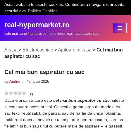
Acest website foloseste cookies. Continuarea navigarii reprezinta
acordul dvs.
Politica Cookies
Sari
la
real-hypermarket.ro
conținut
cele mai bune frigidere, combine frigorifice, hote, aspiratoare
Acasa
>
Electrocasnice
>
Ajutoare in casa
>
Cel mai bun
aspirator cu sac
Cel mai bun aspirator cu sac
de
Andrei
7 martie 2026
(
)
Daca vrei sa stii care este
cel mai bun aspirator cu sac
, citeste
in continuare acest articol. Gasesti o gama larga de modele cu
sac textil reutilizabil, de panza, sau de hartie de unica folosinta.
Indiferent daca ai nevoie de un aspirator pentru casa ta, care sa
fie ieftin si bun sau unul cu putere mare de aspirare – le gasesti