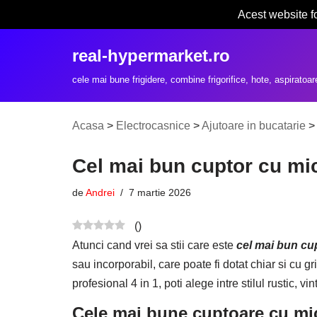
Acest website f
Sari
real-hypermarket.ro
la
conținut
cele mai bune frigidere, combine frigorifice, hote, aspiratoar
Acasa
>
Electrocasnice
>
Ajutoare in bucatarie
Cel mai bun cuptor cu m
de
Andrei
7 martie 2026
(
)
Atunci cand vrei sa stii care este
cel mai bun cu
sau incorporabil, care poate fi dotat chiar si cu 
profesional 4 in 1, poti alege intre stilul rustic,
Cele mai bune cuptoare cu m