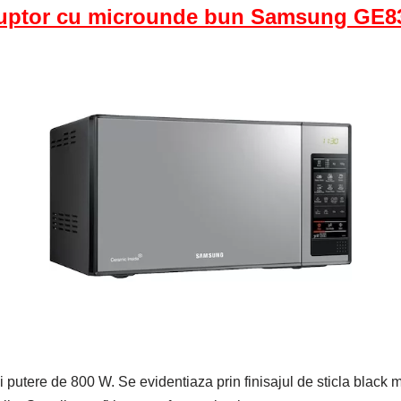
uptor cu microunde bun Samsung GE8
si putere de 800 W. Se evidentiaza prin finisajul de sticla black m