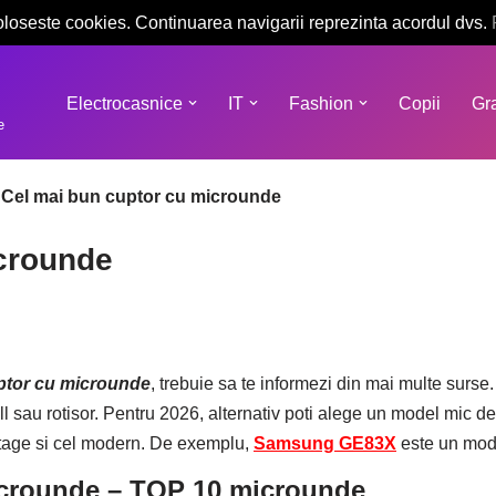
oloseste cookies. Continuarea navigarii reprezinta acordul dvs.
Electrocasnice
IT
Fashion
Copii
Gra
e
>
Cel mai bun cuptor cu microunde
icrounde
ptor cu microunde
, trebuie sa te informezi din mai multe surse
grill sau rotisor. Pentru 2026, alternativ poti alege un model mic
 vintage si cel modern. De exemplu,
Samsung GE83X
este un mode
icrounde – TOP 10 microunde