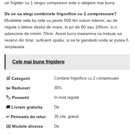
un frigider cu 1 singur compresor este o alegere mai buna.
De ce sa alegi combinele frigorifice cu 2 compresoare?
Modelele side by side cu peste 500 litri volum interior, au de
regula o latime destul de mare, in jur de 80 sau 100cm, si o
adancime de minim 70cm. Acest lucru inseamna ca trebuie sa
rezervi din timp suficient spatiu, si sa te gandesti unde ar putea fi
amplasata.
Cele mai bune frigidere
🛒 Categorii
Combine frigorifice cu 2 compresoare
✂️ Reduceri
30%
🏷️ Promotii
In mod regulat
🚚 Livrare gratuita
Da
↩️ Perioada de retur
30 zile, gratuit
✉️ Modele diverse
Da