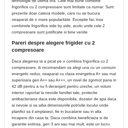
tehnologie de ultima ora. Cele mai bune combine
frigorifice cu 2 compresoare sunt limitate ca numar. Sunt
prezente doar cateva modele, care nu se bucura
neaparat de o mare popularitate. Exceptie fac insa
combinele frigorifice side by side, acolo unde cele 2
compresoare sunt justificate si bine venite.
Pareri despre alegere frigider cu 2
compresoare
Daca alegerea ta a picat pe o combina frigorifica cu 2
compresoare, iti recomandam sa alegi una cu un consum
energetic redus, neaparat cu clasa energetica A+ sau mai
superioara gen A++ sau A+++, un nivel de zgomot pana in
42 dB pentru a nu fi deranjant pentru ureche, un volum
interior raportat la nevoile familiei tale, protectie
antibacteriana daca este disponibila, dozator de apa daca
ai nevoie si sa aiba dimensiunile potrivite locului unde
planifici sa il amplasezi, fie in bucatarie sau in alta
incapere din casa ta. Daca combina beneficiaza si de
garantie extinsa, gen 3 ani sau mai mult, este un lucru