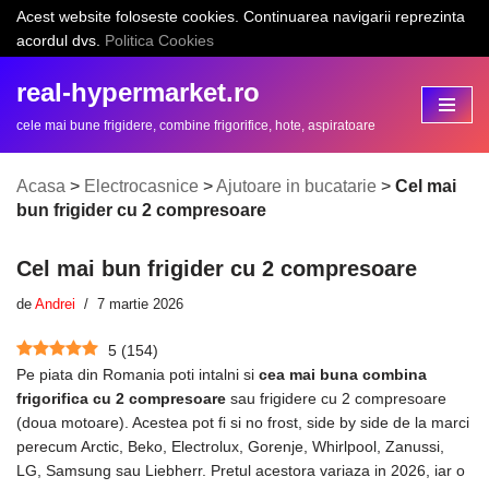
Acest website foloseste cookies. Continuarea navigarii reprezinta
acordul dvs.
Politica Cookies
Sari
la
real-hypermarket.ro
conținut
cele mai bune frigidere, combine frigorifice, hote, aspiratoare
Acasa
>
Electrocasnice
>
Ajutoare in bucatarie
>
Cel mai
bun frigider cu 2 compresoare
Cel mai bun frigider cu 2 compresoare
de
Andrei
7 martie 2026
5
(
154
)
Pe piata din Romania poti intalni si
cea mai buna combina
frigorifica cu 2 compresoare
sau frigidere cu 2 compresoare
(doua motoare). Acestea pot fi si no frost, side by side de la marci
perecum Arctic, Beko, Electrolux, Gorenje, Whirlpool, Zanussi,
LG, Samsung sau Liebherr. Pretul acestora variaza in 2026, iar o