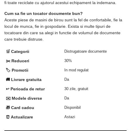
fi toate reciclate cu ajutorul acestui echipament la indemana.
Cum sa fie un tocator documente bun?
Aceste piese de masini de birou sunt la fel de confortabile, fie la
locul de munca, fie in gospodarie. Exista si multe tipuri de
tocatoare din care sa alegi in functie de volumul de documente
care trebuie distruse.
🛒 Categorii
Distrugatoare documente
✂️ Reduceri
30%
🏷️ Promotii
In mod regulat
🚚 Livrare gratuita
Da
↩️ Perioada de retur
30 zile, gratuit
✉️ Modele diverse
Da
🎁 Card cadou
Disponibil
⏰ Actualizare
Astazi