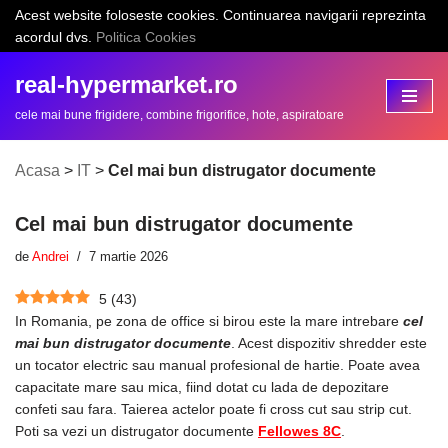
Acest website foloseste cookies. Continuarea navigarii reprezinta
acordul dvs.
Politica Cookies
Sari
la
real-hypermarket.ro
conținut
cele mai bune frigidere, combine frigorifice, hote, aspiratoare
Acasa
>
IT
>
Cel mai bun distrugator documente
Cel mai bun distrugator documente
de
Andrei
7 martie 2026
5
(
43
)
In Romania, pe zona de office si birou este la mare intrebare
cel
mai bun distrugator documente
. Acest dispozitiv shredder este
un tocator electric sau manual profesional de hartie. Poate avea
capacitate mare sau mica, fiind dotat cu lada de depozitare
confeti sau fara. Taierea actelor poate fi cross cut sau strip cut.
Poti sa vezi un distrugator documente
Fellowes 8C
.