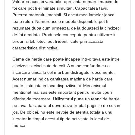
Valoarea acestei variabile reprezinta numarul maxim de
foi care pot fi eliminate simultan. Capacitatea tavii.
Puterea motorului masinii. Si ascutimea lamelor joaca
toate roluri. Numeroasele modele disponibile pot fi
rezumate dupa cum urmeaza. de la douazeci la cincizeci
de foi deodata. Produsele concepute pentru utilizare in
birouri si biblioteci pot fi identificate prin aceasta
caracteristica distinctiva.
Gama de hartie care poate incapea intr-o tava este intre
cincizeci si cinci sute de coli. A nu se confunda cu o
incarcare unica la cel mai bun distrugator documente.
Acest numar indica cantitatea maxima de hartie care
poate fi stocata in tava dispozitivului. Mecanismul
mentionat mai sus este important pentru multe tipuri
diferite de tocatoare. Utilizatorul pune un teanc de hartie
pe tava. Iar aparatul devoreaza treptat paginile de sus in
jos. De obicei, nu este nevoie de atentia totala a unui
lucrator in timpul acestui tip de activitate la locul de
munca.