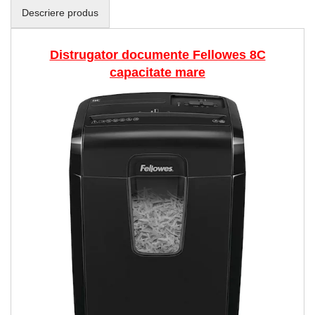
Descriere produs
Distrugator documente Fellowes 8C
capacitate mare