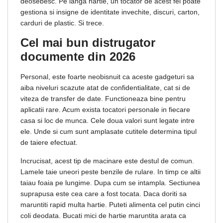
deosebesc. Pe langa hartie, un tocator de acest fel poate
gestiona si insigne de identitate invechite, discuri, carton,
carduri de plastic. Si trece.
Cel mai bun distrugator
documente din 2026
Personal, este foarte neobisnuit ca aceste gadgeturi sa
aiba niveluri scazute atat de confidentialitate, cat si de
viteza de transfer de date. Functioneaza bine pentru
aplicatii rare. Acum exista tocatori personale in fiecare
casa si loc de munca. Cele doua valori sunt legate intre
ele. Unde si cum sunt amplasate cutitele determina tipul
de taiere efectuat.
Incrucisat, acest tip de macinare este destul de comun.
Lamele taie uneori peste benzile de rulare. In timp ce altii
taiau foaia pe lungime. Dupa cum se intampla. Sectiunea
suprapusa este cea care a fost tocata. Daca doriti sa
maruntiti rapid multa hartie. Puteti alimenta cel putin cinci
coli deodata. Bucati mici de hartie maruntita arata ca