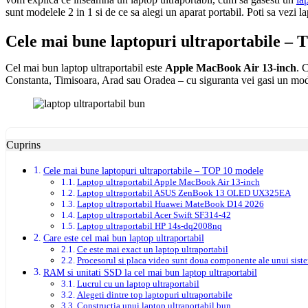
sunt modelele 2 in 1 si de ce sa alegi un aparat portabil. Poti sa vezi l
Cele mai bune laptopuri ultraportabile –
Cel mai bun laptop ultraportabil este
Apple MacBook Air 13-inch
. 
Constanta, Timisoara, Arad sau Oradea – cu siguranta vei gasi un mode
Cuprins
Cele mai bune laptopuri ultraportabile – TOP 10 modele
Laptop ultraportabil Apple MacBook Air 13-inch
Laptop ultraportabil ASUS ZenBook 13 OLED UX325EA
Laptop ultraportabil Huawei MateBook D14 2026
Laptop ultraportabil Acer Swift SF314-42
Laptop ultraportabil HP 14s-dq2008nq
Care este cel mai bun laptop ultraportabil
Ce este mai exact un laptop ultraportabil
Procesorul si placa video sunt doua componente ale unui sist
RAM si unitati SSD la cel mai bun laptop ultraportabil
Lucrul cu un laptop ultraportabil
Alegeti dintre top laptopuri ultraportabile
Constructia unui laptop ultraportabil bun