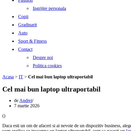
Fashion
Ingrijire personala
Copii
Gradinarit
Auto
Sport & Fitness
Contact
Despre noi
Politica cookies
Acasa
>
IT
>
Cel mai bun laptop ultraportabil
Cel mai bun laptop ultraportabil
de
Andrei
7 martie 2026
(
)
Daca esti un om de afaceri si ai nevoie de un dispozitiv business, ale
vom explica ce inseamna un laptop ultraportabil, cum sa gasesti un
la