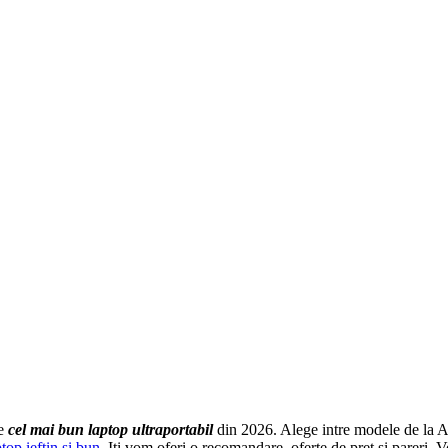
ge
cel mai bun laptop ultraportabil
din 2026. Alege intre modele de la A
ptop ieftin si bun
. Iti vom oferi o recomandare, oferte de pret si pareri.