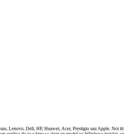
sus, Lenovo, Dell, HP, Huawei, Acer, Prestigio sau Apple. Noi iti
 Vom explica de ce e bine sa alegi un model cu WIndows instalat, ce