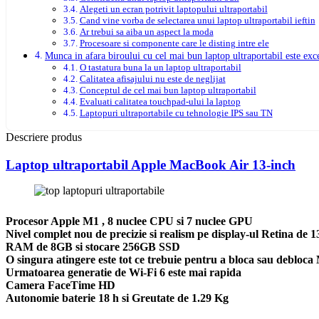
Alegeti un ecran potrivit laptopului ultraportabil
Cand vine vorba de selectarea unui laptop ultraportabil ieftin
Ar trebui sa aiba un aspect la moda
Procesoare si componente care le disting intre ele
Munca in afara biroului cu cel mai bun laptop ultraportabil este exc
O tastatura buna la un laptop ultraportabil
Calitatea afisajului nu este de neglijat
Conceptul de cel mai bun laptop ultraportabil
Evaluati calitatea touchpad-ului la laptop
Laptopuri ultraportabile cu tehnologie IPS sau TN
Descriere produs
Laptop ultraportabil Apple MacBook Air 13-inch
Procesor Apple M1 , 8 nuclee CPU si 7 nuclee GPU
Nivel complet nou de precizie si realism pe display-ul Retina de 1
RAM de 8GB si stocare 256GB SSD
O singura atingere este tot ce trebuie pentru a bloca sau debloc
Urmatoarea generatie de Wi-Fi 6 este mai rapida
Camera FaceTime HD
Autonomie baterie 18 h si Greutate de 1.29 Kg