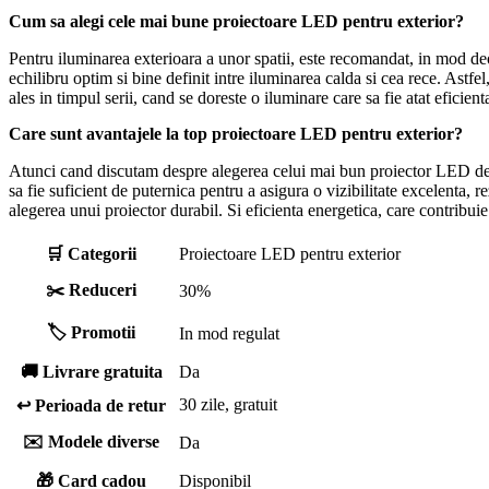
Cum sa alegi cele mai bune proiectoare LED pentru exterior?
Pentru iluminarea exterioara a unor spatii, este recomandat, in mod d
echilibru optim si bine definit intre iluminarea calda si cea rece. Astf
ales in timpul serii, cand se doreste o iluminare care sa fie atat eficienta
Care sunt avantajele la top proiectoare LED pentru exterior?
Atunci cand discutam despre alegerea celui mai bun proiector LED destin
sa fie suficient de puternica pentru a asigura o vizibilitate excelenta, 
alegerea unui proiector durabil. Si eficienta energetica, care contribuie
🛒 Categorii
Proiectoare LED pentru exterior
✂️ Reduceri
30%
🏷️ Promotii
In mod regulat
🚚 Livrare gratuita
Da
30 zile, gratuit
↩️ Perioada de retur
✉️ Modele diverse
Da
🎁 Card cadou
Disponibil