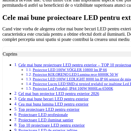
permitandu-ti astfel sa beneficiezi de o vizibilitate superioara atunci ca
Cele mai bune proiectoare LED pentru ext
Cand vine vorba de alegerea celor mai bune becuri LED pentru exterior,
caracteristica este cruciala pentru a obtine efectul dorit al iluminarii
complet perceptia unui spatiu si poate contribui la crearea unui mediu p
Cuprins
Cele mai bune proiectoare LED pentru exterior – TOP 10 proiectoa
Proiector LED 100W VÖGLER 10800 lm IP 66
Proiector KOLORENO LED Lumina rece 6000K 50 W
Proiector LED 100W LEDLIGHT 8000 lm IP 66 senzor de mis
Proiector Lucru LED SMD si trepied reglabil pe inaltime Led
Proiector Led Portabil, IP44 100W 9000Lm 6500K
Cel mai bun proiector LED pentru exterior 2026
Cele mai bune becuri LED pentru exterior
Cea mai buna lumina LED pentru exterior
Top proiectoare LED pentru exterior
Proiectoare LED profesionale
Proiectoare LED iluminat santier
Top 10 proiectoare LED pentru exterior
Proiectoare LED de exterior ieftine