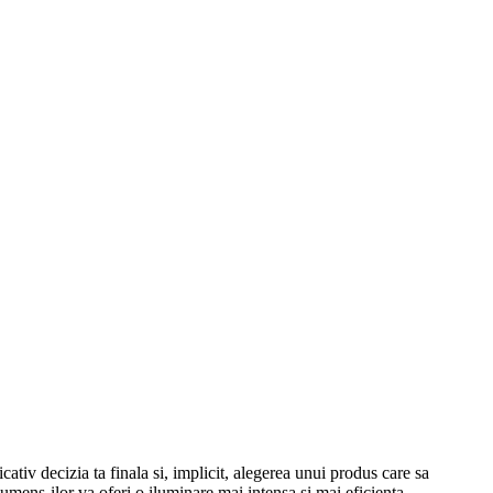
cativ decizia ta finala si, implicit, alegerea unui produs care sa
umens-ilor va oferi o iluminare mai intensa si mai eficienta,