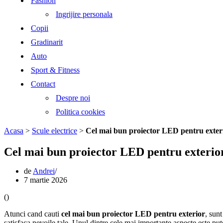
Fashion
Ingrijire personala
Copii
Gradinarit
Auto
Sport & Fitness
Contact
Despre noi
Politica cookies
Acasa
>
Scule electrice
>
Cel mai bun proiector LED pentru exter
Cel mai bun proiector LED pentru exterio
de
Andrei
7 martie 2026
(
)
Atunci cand cauti
cel mai bun proiector LED pentru exterior
, sunt
satisfaca nevoile tale. Unul dintre cele mai importante aspecte este pu