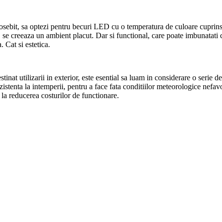
eosebit, sa optezi pentru becuri LED cu o temperatura de culoare cuprin
el, se creeaza un ambient placut. Dar si functional, care poate imbunatati
. Cat si estetica.
at utilizarii in exterior, este esential sa luam in considerare o serie d
rezistenta la intemperii, pentru a face fata conditiilor meteorologice nefa
 la reducerea costurilor de functionare.