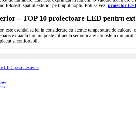
nd folosesti spatiul exterior pe timpul noptii. Poti sa vezi
proiector L
erior – TOP 10 proiectoare LED pentru ext
 este esential sa iei in considerare cu atentie temperatura de culoare, 
. Deoarece nuanta luminii poate influenta semnificativ atmosfera din jurul
lacut si confortabil.
re LED pentru exterior
care
 Box