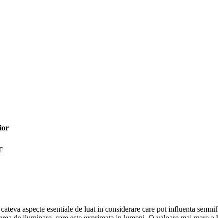
ior
r
 cateva aspecte esentiale de luat in considerare care pot influenta semnifi
terea de iluminare, care este exprimata in lumeni. O valoare mai mare a l