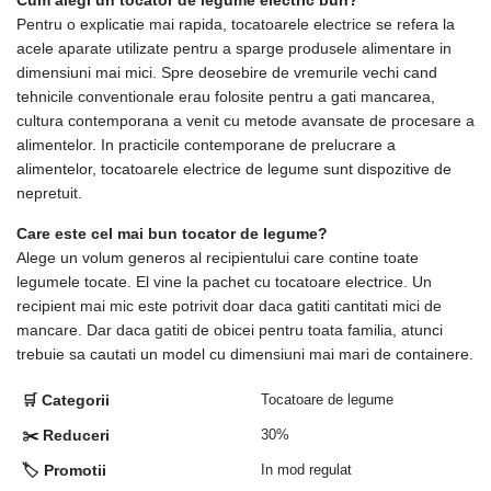
Cum alegi un tocator de legume electric bun?
Pentru o explicatie mai rapida, tocatoarele electrice se refera la
acele aparate utilizate pentru a sparge produsele alimentare in
dimensiuni mai mici. Spre deosebire de vremurile vechi cand
tehnicile conventionale erau folosite pentru a gati mancarea,
cultura contemporana a venit cu metode avansate de procesare a
alimentelor. In practicile contemporane de prelucrare a
alimentelor, tocatoarele electrice de legume sunt dispozitive de
nepretuit.
Care este cel mai bun tocator de legume?
Alege un volum generos al recipientului care contine toate
legumele tocate. El vine la pachet cu tocatoare electrice. Un
recipient mai mic este potrivit doar daca gatiti cantitati mici de
mancare. Dar daca gatiti de obicei pentru toata familia, atunci
trebuie sa cautati un model cu dimensiuni mai mari de containere.
🛒 Categorii
Tocatoare de legume
✂️ Reduceri
30%
🏷️ Promotii
In mod regulat