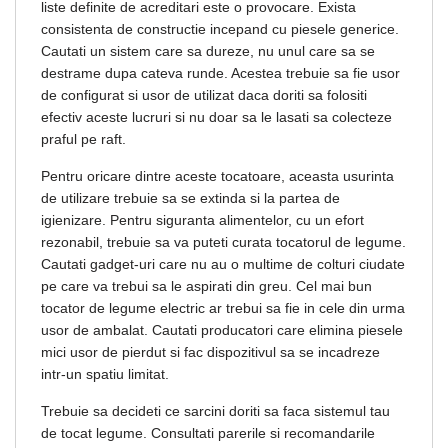
liste definite de acreditari este o provocare. Exista
consistenta de constructie incepand cu piesele generice.
Cautati un sistem care sa dureze, nu unul care sa se
destrame dupa cateva runde. Acestea trebuie sa fie usor
de configurat si usor de utilizat daca doriti sa folositi
efectiv aceste lucruri si nu doar sa le lasati sa colecteze
praful pe raft.
Pentru oricare dintre aceste tocatoare, aceasta usurinta
de utilizare trebuie sa se extinda si la partea de
igienizare. Pentru siguranta alimentelor, cu un efort
rezonabil, trebuie sa va puteti curata tocatorul de legume.
Cautati gadget-uri care nu au o multime de colturi ciudate
pe care va trebui sa le aspirati din greu. Cel mai bun
tocator de legume electric ar trebui sa fie in cele din urma
usor de ambalat. Cautati producatori care elimina piesele
mici usor de pierdut si fac dispozitivul sa se incadreze
intr-un spatiu limitat.
Trebuie sa decideti ce sarcini doriti sa faca sistemul tau
de tocat legume. Consultati parerile si recomandarile