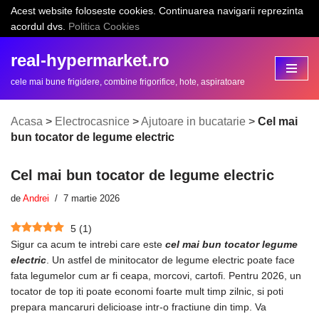
Acest website foloseste cookies. Continuarea navigarii reprezinta
acordul dvs.
Politica Cookies
Sari
la
real-hypermarket.ro
conținut
cele mai bune frigidere, combine frigorifice, hote, aspiratoare
Acasa
>
Electrocasnice
>
Ajutoare in bucatarie
>
Cel mai
bun tocator de legume electric
Cel mai bun tocator de legume electric
de
Andrei
7 martie 2026
5
(
1
)
Sigur ca acum te intrebi care este
cel mai bun tocator legume
electric
. Un astfel de minitocator de legume electric poate face
fata legumelor cum ar fi ceapa, morcovi, cartofi. Pentru 2026, un
tocator de top iti poate economi foarte mult timp zilnic, si poti
prepara mancaruri delicioase intr-o fractiune din timp. Va