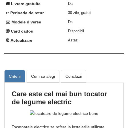
🚚 Livrare gratuita
Da
↩️ Perioada de retur
30 zile, gratuit
✉️ Modele diverse
Da
🎁 Card cadou
Disponibil
⏰ Actualizare
Astazi
Criterii
Cum sa alegi
Concluzii
Care este cel mai bun tocator
de legume electric
Tocatoarele electrice se refera la instalatiile utilizate