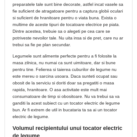
preparatele tale sunt bine decorate, astfel incat vasele sa
fie suficient de atragatoare pentru a captura globii oculari
si suficient de hranitoare pentru o viata buna. Exista o
multime de aceste tipuri de tocatoare electrice pe piata.
Dintre acestea, trebuie sa o alegeti pe cea care se
potriveste nevoilor tale. Nu uita insa si de pret, care nu ar
trebui sa fie pe plan secundar.
Legumele sunt alimente perfecte pentru a fi folosite la
masa zilnica, nu numai ca sunt uimitoare, dar si bune
pentru tine. Felierea si taierea cuburilor de legume nu
este mereu o sarcina usoara. Daca sunteti ocupat sau
obosit de la serviciu si doriti doar sa pregatiti o masa
rapida, hranitoare. O asa activitate este mult mai
consumatoare de timp si obositoare. Nu va trebui sa va
ganditi la acest subiect cu un tocator electric de legume
bun. Ar fi extrem de util in bucataria ta sa ai un tocator
electric de legume.
Volumul recipientului unui tocator electric
de legume