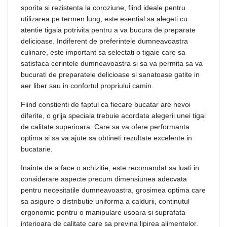
sporita si rezistenta la coroziune, fiind ideale pentru
utilizarea pe termen lung, este esential sa alegeti cu
atentie tigaia potrivita pentru a va bucura de preparate
delicioase. Indiferent de preferintele dumneavoastra
culinare, este important sa selectati o tigaie care sa
satisfaca cerintele dumneavoastra si sa va permita sa va
bucurati de preparatele delicioase si sanatoase gatite in
aer liber sau in confortul propriului camin.
Fiind constienti de faptul ca fiecare bucatar are nevoi
diferite, o grija speciala trebuie acordata alegerii unei tigai
de calitate superioara. Care sa va ofere performanta
optima si sa va ajute sa obtineti rezultate excelente in
bucatarie.
Inainte de a face o achizitie, este recomandat sa luati in
considerare aspecte precum dimensiunea adecvata
pentru necesitatile dumneavoastra, grosimea optima care
sa asigure o distributie uniforma a caldurii, continutul
ergonomic pentru o manipulare usoara si suprafata
interioara de calitate care sa previna lipirea alimentelor.