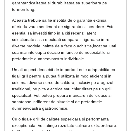
garantandcalitatea si durabilitatea sa superioara pe
termen lung.
Aceasta trebuie sa fie insotita de o garantie extinsa,
oferindu-vaun sentiment de siguranta si incredere. Este
esential sa investiti timp in a citi recenzii atent
selectionate si sa efectuati comparatii riguroase intre
diverse modele inainte de a face o achizitie,incat sa luati
cea mai inteleapta decizie in functie de necesitatile si
preferintele dumneavoastra individuale.
Un alt aspect deosebit de important este adaptabilitatea
tigaii grill pentru a putea fi utilizata in mod eficient si in
cele mai diverse surse de caldura, inclusiv pe aragazul
traditional, pe plita electrica sau chiar direct pe un grill
specializat. Veti putea prepara mancaruri delicioase si
sanatoase indiferent de situatie si de preferintele
dumneavoastra gastronomice.
Cu o tigaie grill de calitate superioara si performanta
exceptionala. Veti atinge rezultate culinare extraordinare.