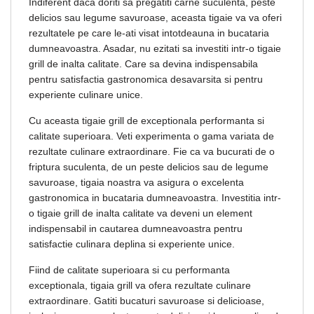
Indiferent daca doriti sa pregatiti carne suculenta, peste
delicios sau legume savuroase, aceasta tigaie va va oferi
rezultatele pe care le-ati visat intotdeauna in bucataria
dumneavoastra. Asadar, nu ezitati sa investiti intr-o tigaie
grill de inalta calitate. Care sa devina indispensabila
pentru satisfactia gastronomica desavarsita si pentru
experiente culinare unice.
Cu aceasta tigaie grill de exceptionala performanta si
calitate superioara. Veti experimenta o gama variata de
rezultate culinare extraordinare. Fie ca va bucurati de o
friptura suculenta, de un peste delicios sau de legume
savuroase, tigaia noastra va asigura o excelenta
gastronomica in bucataria dumneavoastra. Investitia intr-
o tigaie grill de inalta calitate va deveni un element
indispensabil in cautarea dumneavoastra pentru
satisfactie culinara deplina si experiente unice.
Fiind de calitate superioara si cu performanta
exceptionala, tigaia grill va ofera rezultate culinare
extraordinare. Gatiti bucaturi savuroase si delicioase,