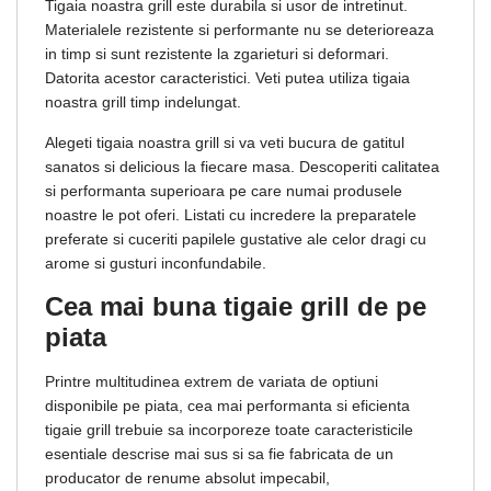
Tigaia noastra grill este durabila si usor de intretinut.
Materialele rezistente si performante nu se deterioreaza
in timp si sunt rezistente la zgarieturi si deformari.
Datorita acestor caracteristici. Veti putea utiliza tigaia
noastra grill timp indelungat.
Alegeti tigaia noastra grill si va veti bucura de gatitul
sanatos si delicious la fiecare masa. Descoperiti calitatea
si performanta superioara pe care numai produsele
noastre le pot oferi. Listati cu incredere la preparatele
preferate si cuceriti papilele gustative ale celor dragi cu
arome si gusturi inconfundabile.
Cea mai buna tigaie grill de pe
piata
Printre multitudinea extrem de variata de optiuni
disponibile pe piata, cea mai performanta si eficienta
tigaie grill trebuie sa incorporeze toate caracteristicile
esentiale descrise mai sus si sa fie fabricata de un
producator de renume absolut impecabil,