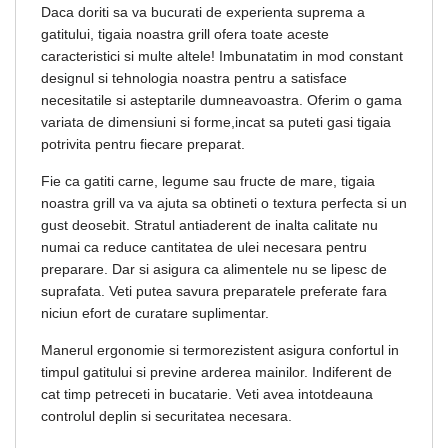
Daca doriti sa va bucurati de experienta suprema a
gatitului, tigaia noastra grill ofera toate aceste
caracteristici si multe altele! Imbunatatim in mod constant
designul si tehnologia noastra pentru a satisface
necesitatile si asteptarile dumneavoastra. Oferim o gama
variata de dimensiuni si forme,incat sa puteti gasi tigaia
potrivita pentru fiecare preparat.
Fie ca gatiti carne, legume sau fructe de mare, tigaia
noastra grill va va ajuta sa obtineti o textura perfecta si un
gust deosebit. Stratul antiaderent de inalta calitate nu
numai ca reduce cantitatea de ulei necesara pentru
preparare. Dar si asigura ca alimentele nu se lipesc de
suprafata. Veti putea savura preparatele preferate fara
niciun efort de curatare suplimentar.
Manerul ergonomie si termorezistent asigura confortul in
timpul gatitului si previne arderea mainilor. Indiferent de
cat timp petreceti in bucatarie. Veti avea intotdeauna
controlul deplin si securitatea necesara.