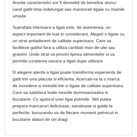
Aceste caracteristici vor fi deosebit de benefice atunci
cand gatiti timp indelungat sau manevrati tigaia cu mainile
umede.
Suprafata interioara a tigaii este, de asemenea, un
aspect important de luat in considerare. Alegeti o tigaie cu
un strat antiaderent de calitate superioara. Care sa
faciliteze gatitul fara a utiliza cantitati mari de ulei sau
grasimi. Unde strat va previni lipirea alimentelor si va
permite curatarea usoara a tigaii dupa utilizare.
O alegere atenta a tigaii poate transforma experienta de
gatit intr-una placuta si eficienta. Acercati-va la o marca
de incredere si investiti intr-o tigaie de calitate superioara.
Care sa satisfaca toate nevoile dumneavoastra in
bucatarie. Cu ajutorul unei tigai potrivite. Veti putea
prepara mancaruri delicioase, sanatoase si gatite la
perfectie, bucurandu-va de fiecare moment petrecut in
bucatarie alaturi de cei dragi.