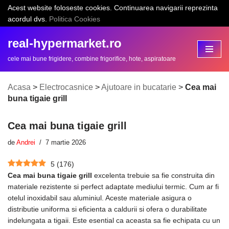
Acest website foloseste cookies. Continuarea navigarii reprezinta
acordul dvs.
Politica Cookies
Sari
la
real-hypermarket.ro
conținut
cele mai bune frigidere, combine frigorifice, hote, aspiratoare
Acasa
>
Electrocasnice
>
Ajutoare in bucatarie
>
Cea mai
buna tigaie grill
Cea mai buna tigaie grill
de
Andrei
7 martie 2026
5
(
176
)
Cea mai buna tigaie grill
excelenta trebuie sa fie construita din
materiale rezistente si perfect adaptate mediului termic. Cum ar fi
otelul inoxidabil sau aluminiul. Aceste materiale asigura o
distributie uniforma si eficienta a caldurii si ofera o durabilitate
indelungata a tigaii. Este esential ca aceasta sa fie echipata cu un