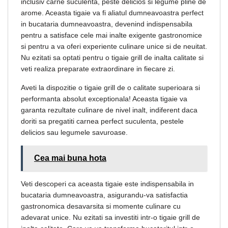
inclusiv carne suculenta, peste delicios si legume pline de
arome. Aceasta tigaie va fi aliatul dumneavoastra perfect
in bucataria dumneavoastra, devenind indispensabila
pentru a satisface cele mai inalte exigente gastronomice
si pentru a va oferi experiente culinare unice si de neuitat.
Nu ezitati sa optati pentru o tigaie grill de inalta calitate si
veti realiza preparate extraordinare in fiecare zi.
Aveti la dispozitie o tigaie grill de o calitate superioara si
performanta absolut exceptionala! Aceasta tigaie va
garanta rezultate culinare de nivel inalt, indiferent daca
doriti sa pregatiti carnea perfect suculenta, pestele
delicios sau legumele savuroase.
Cea mai buna hota
Veti descoperi ca aceasta tigaie este indispensabila in
bucataria dumneavoastra, asigurandu-va satisfactia
gastronomica desavarsita si momente culinare cu
adevarat unice. Nu ezitati sa investiti intr-o tigaie grill de