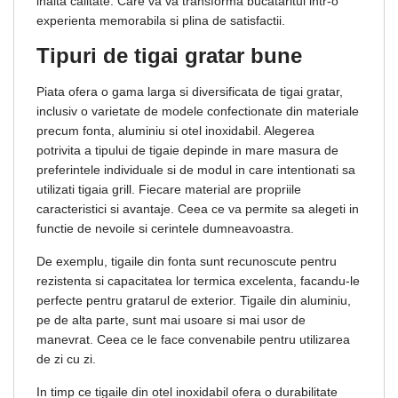
inalta calitate. Care va va transforma bucataritul intr-o
experienta memorabila si plina de satisfactii.
Tipuri de tigai gratar bune
Piata ofera o gama larga si diversificata de tigai gratar,
inclusiv o varietate de modele confectionate din materiale
precum fonta, aluminiu si otel inoxidabil. Alegerea
potrivita a tipului de tigaie depinde in mare masura de
preferintele individuale si de modul in care intentionati sa
utilizati tigaia grill. Fiecare material are propriile
caracteristici si avantaje. Ceea ce va permite sa alegeti in
functie de nevoile si cerintele dumneavoastra.
De exemplu, tigaile din fonta sunt recunoscute pentru
rezistenta si capacitatea lor termica excelenta, facandu-le
perfecte pentru gratarul de exterior. Tigaile din aluminiu,
pe de alta parte, sunt mai usoare si mai usor de
manevrat. Ceea ce le face convenabile pentru utilizarea
de zi cu zi.
In timp ce tigaile din otel inoxidabil ofera o durabilitate