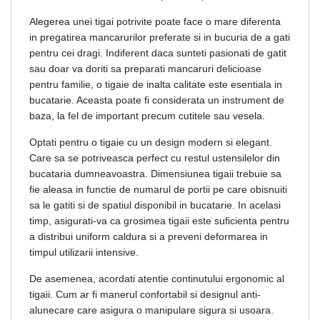
Alegerea unei tigai potrivite poate face o mare diferenta
in pregatirea mancarurilor preferate si in bucuria de a gati
pentru cei dragi. Indiferent daca sunteti pasionati de gatit
sau doar va doriti sa preparati mancaruri delicioase
pentru familie, o tigaie de inalta calitate este esentiala in
bucatarie. Aceasta poate fi considerata un instrument de
baza, la fel de important precum cutitele sau vesela.
Optati pentru o tigaie cu un design modern si elegant.
Care sa se potriveasca perfect cu restul ustensilelor din
bucataria dumneavoastra. Dimensiunea tigaii trebuie sa
fie aleasa in functie de numarul de portii pe care obisnuiti
sa le gatiti si de spatiul disponibil in bucatarie. In acelasi
timp, asigurati-va ca grosimea tigaii este suficienta pentru
a distribui uniform caldura si a preveni deformarea in
timpul utilizarii intensive.
De asemenea, acordati atentie continutului ergonomic al
tigaii. Cum ar fi manerul confortabil si designul anti-
alunecare care asigura o manipulare sigura si usoara.