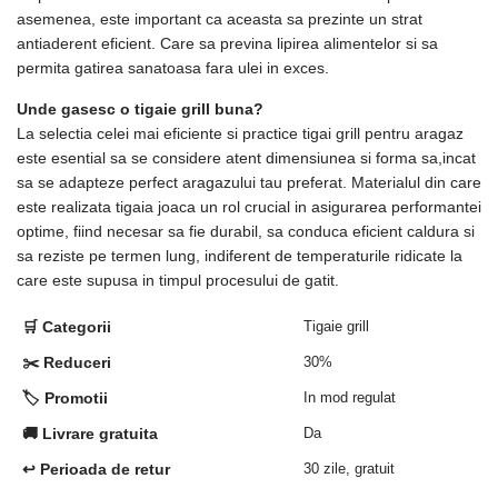
asemenea, este important ca aceasta sa prezinte un strat
antiaderent eficient. Care sa previna lipirea alimentelor si sa
permita gatirea sanatoasa fara ulei in exces.
Unde gasesc o tigaie grill buna?
La selectia celei mai eficiente si practice tigai grill pentru aragaz
este esential sa se considere atent dimensiunea si forma sa,incat
sa se adapteze perfect aragazului tau preferat. Materialul din care
este realizata tigaia joaca un rol crucial in asigurarea performantei
optime, fiind necesar sa fie durabil, sa conduca eficient caldura si
sa reziste pe termen lung, indiferent de temperaturile ridicate la
care este supusa in timpul procesului de gatit.
🛒 Categorii
Tigaie grill
✂️ Reduceri
30%
🏷️ Promotii
In mod regulat
🚚 Livrare gratuita
Da
↩️ Perioada de retur
30 zile, gratuit