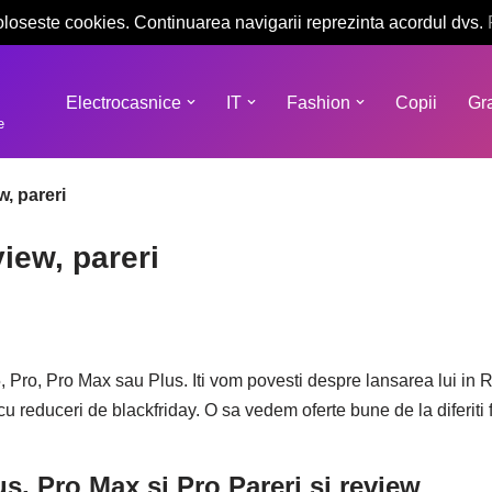
oloseste cookies. Continuarea navigarii reprezinta acordul dvs.
Electrocasnice
IT
Fashion
Copii
Gra
e
w, pareri
iew, pareri
Pro, Pro Max sau Plus. Iti vom povesti despre lansarea lui in Rom
 si cu reduceri de blackfriday. O sa vedem oferte bune de la diferiti
s, Pro Max si Pro Pareri si review