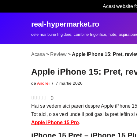
Acest website f
Sari
real-hypermarket.ro
la
conținut
cele mai bune frigidere, combine frigorifice, hote, aspiratoar
Acasa
>
Review
>
Apple iPhone 15: Pret, revie
Apple iPhone 15: Pret, rev
de
Andrei
7 martie 2026
(
)
Hai sa vedem aici pareri despre Apple iPhone 15, 
Tot aici, o sa vezi unde il poti gasi la pret ieftin
Apple iPhone 15 Pro
.
iPhone 15 Pret – iPhone 15 Plu