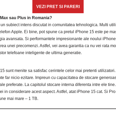
VEZI PRET SI PARERI
o Max sau Plus in Romania?
un subiect intens discutat in comunitatea tehnologica. Multi utiliz
elefon Apple. Ei bine, pot spune ca pretul iPhone 15 este pe masu
ologia avansata. Si performantele impresionante ale noului iPhone
uarea unei precomenzi. Astfel, vei avea garantia ca nu vei rata mo
cestor telefoane inteligente de ultima generatie.
 sunt menite sa satisfac cerintele celor mai pretenti utilizatori
ante far nicio ezitare. Impreun cu capacitatea de stocare generoa
referate. La capitolul stocare interna diferenta intre ele tine. Si
iei in considerare acest aspect. Astfel, atat iPhone 15 cat. Si P
iune mai mare – 1 TB.