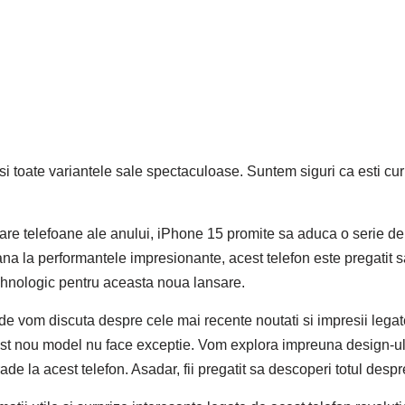
 toate variantele sale spectaculoase. Suntem siguri ca esti curio
are telefoane ale anului, iPhone 15 promite sa aduca o serie de 
 pana la performantele impresionante, acest telefon este pregatit 
ehnologic pentru aceasta noua lansare.
nde vom discuta despre cele mai recente noutati si impresii lega
cest nou model nu face exceptie. Vom explora impreuna design-ul, s
ade la acest telefon. Asadar, fii pregatit sa descoperi totul desp