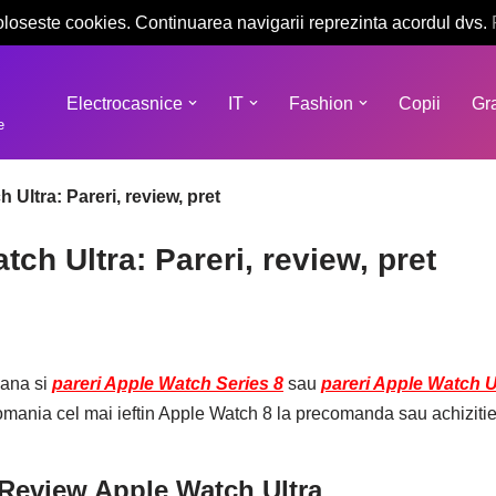
oloseste cookies. Continuarea navigarii reprezinta acordul dvs.
Electrocasnice
IT
Fashion
Copii
Gra
e
Ultra: Pareri, review, pret
ch Ultra: Pareri, review, pret
mana si
pareri Apple Watch Series 8
sau
pareri Apple Watch U
omania cel mai ieftin Apple Watch 8 la precomanda sau achizitie i
 Review Apple Watch Ultra