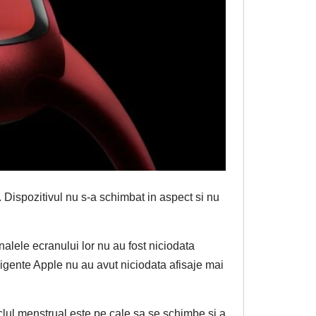
 Dispozitivul nu s-a schimbat in aspect si nu
alele ecranului lor nu au fost niciodata
ligente Apple nu au avut niciodata afisaje mai
iclul menstrual este pe cale sa se schimbe si a