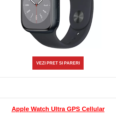
VEZI PRET SI PARERI
Apple Watch Ultra GPS Cellular