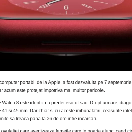
computer portabil de la Apple, a fost dezvaluita pe 7 septembrie.
ar acum este protejat impotriva mai multor pericole.
 Watch 8 este identic cu predecesorul sau. Drept urmare, diagon
 41 si 45 mm. Dar chiar si cu aceste imbunatatiri, ceasurile inte
e sa treaca pana la 36 de ore intre incarcari.
 a ovulatiei care avertizeaza femeile care le poarta atunci cand c