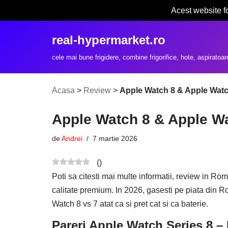
Acest website f
Sari
real-hypermarket.ro
la
conținut
cele mai bune frigidere, combine frigorifice, hote, aspiratoar
Acasa
>
Review
>
Apple Watch 8 & Apple Watch 
Apple Watch 8 & Apple Wat
de
Andrei
7 martie 2026
(
)
Poti sa citesti mai multe informatii, review in Ro
calitate premium. In 2026, gasesti pe piata din R
Watch 8 vs 7 atat ca si pret cat si ca baterie.
Pareri Apple Watch Series 8 –