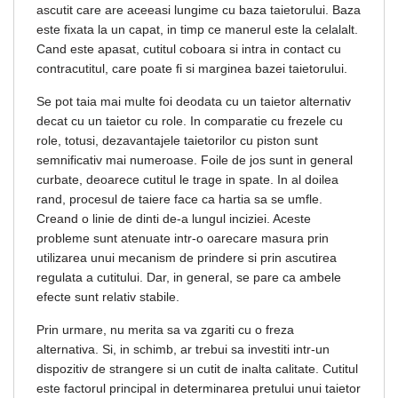
ascutit care are aceeasi lungime cu baza taietorului. Baza
este fixata la un capat, in timp ce manerul este la celalalt.
Cand este apasat, cutitul coboara si intra in contact cu
contracutitul, care poate fi si marginea bazei taietorului.
Se pot taia mai multe foi deodata cu un taietor alternativ
decat cu un taietor cu role. In comparatie cu frezele cu
role, totusi, dezavantajele taietorilor cu piston sunt
semnificativ mai numeroase. Foile de jos sunt in general
curbate, deoarece cutitul le trage in spate. In al doilea
rand, procesul de taiere face ca hartia sa se umfle.
Creand o linie de dinti de-a lungul inciziei. Aceste
probleme sunt atenuate intr-o oarecare masura prin
utilizarea unui mecanism de prindere si prin ascutirea
regulata a cutitului. Dar, in general, se pare ca ambele
efecte sunt relativ stabile.
Prin urmare, nu merita sa va zgariti cu o freza
alternativa. Si, in schimb, ar trebui sa investiti intr-un
dispozitiv de strangere si un cutit de inalta calitate. Cutitul
este factorul principal in determinarea pretului unui taietor