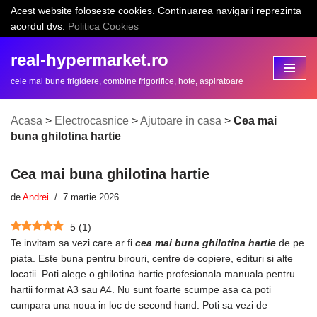
Acest website foloseste cookies. Continuarea navigarii reprezinta
acordul dvs.
Politica Cookies
Sari
la
real-hypermarket.ro
conținut
cele mai bune frigidere, combine frigorifice, hote, aspiratoare
Acasa
>
Electrocasnice
>
Ajutoare in casa
>
Cea mai
buna ghilotina hartie
Cea mai buna ghilotina hartie
de
Andrei
7 martie 2026
5
(
1
)
Te invitam sa vezi care ar fi
cea mai buna ghilotina hartie
de pe
piata. Este buna pentru birouri, centre de copiere, edituri si alte
locatii. Poti alege o ghilotina hartie profesionala manuala pentru
hartii format A3 sau A4. Nu sunt foarte scumpe asa ca poti
cumpara una noua in loc de second hand. Poti sa vezi de