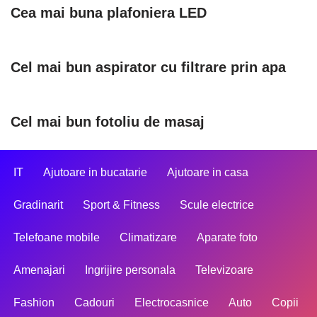
Cea mai buna plafoniera LED
Cel mai bun aspirator cu filtrare prin apa
Cel mai bun fotoliu de masaj
IT
Ajutoare in bucatarie
Ajutoare in casa
Gradinarit
Sport & Fitness
Scule electrice
Telefoane mobile
Climatizare
Aparate foto
Amenajari
Ingrijire personala
Televizoare
Fashion
Cadouri
Electrocasnice
Auto
Copii