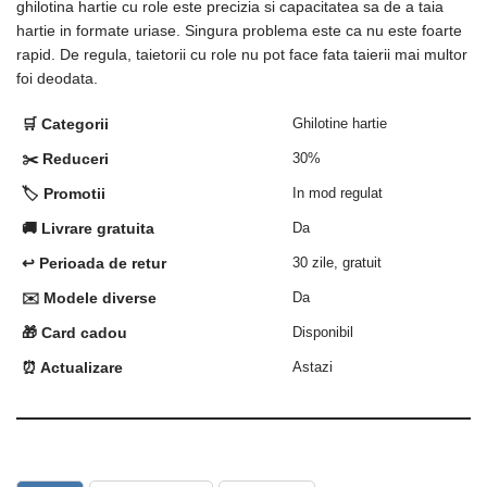
ghilotina hartie cu role este precizia si capacitatea sa de a taia
hartie in formate uriase. Singura problema este ca nu este foarte
rapid. De regula, taietorii cu role nu pot face fata taierii mai multor
foi deodata.
🛒 Categorii
Ghilotine hartie
✂️ Reduceri
30%
🏷️ Promotii
In mod regulat
🚚 Livrare gratuita
Da
↩️ Perioada de retur
30 zile, gratuit
✉️ Modele diverse
Da
🎁 Card cadou
Disponibil
⏰ Actualizare
Astazi