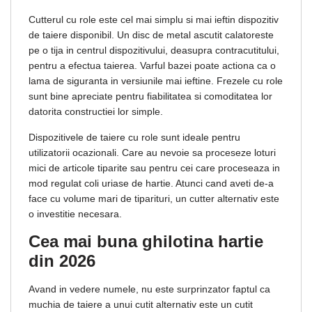
Cutterul cu role este cel mai simplu si mai ieftin dispozitiv
de taiere disponibil. Un disc de metal ascutit calatoreste
pe o tija in centrul dispozitivului, deasupra contracutitului,
pentru a efectua taierea. Varful bazei poate actiona ca o
lama de siguranta in versiunile mai ieftine. Frezele cu role
sunt bine apreciate pentru fiabilitatea si comoditatea lor
datorita constructiei lor simple.
Dispozitivele de taiere cu role sunt ideale pentru
utilizatorii ocazionali. Care au nevoie sa proceseze loturi
mici de articole tiparite sau pentru cei care proceseaza in
mod regulat coli uriase de hartie. Atunci cand aveti de-a
face cu volume mari de tiparituri, un cutter alternativ este
o investitie necesara.
Cea mai buna ghilotina hartie
din 2026
Avand in vedere numele, nu este surprinzator faptul ca
muchia de taiere a unui cutit alternativ este un cutit