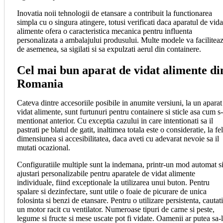
Inovatia noii tehnologii de etansare a contribuit la functionarea
simpla cu o singura atingere, totusi verificati daca aparatul de vida
alimente ofera o caracteristica mecanica pentru influenta
personalizata a ambalajului produsului. Multe modele va faciliteaz
de asemenea, sa sigilati si sa expulzati aerul din containere.
Cel mai bun aparat de vidat alimente di
Romania
Cateva dintre accesoriile posibile in anumite versiuni, la un aparat
vidat alimente, sunt furtunuri pentru containere si sticle asa cum s
mentionat anterior. Cu exceptia cazului in care intentionati sa il
pastrati pe blatul de gatit, inaltimea totala este o consideratie, la fe
dimensiunea si accesibilitatea, daca aveti cu adevarat nevoie sa il
mutati ocazional.
Configuratiile multiple sunt la indemana, printr-un mod automat s
ajustari personalizabile pentru aparatele de vidat alimente
individuale, fiind exceptionale la utilizarea unui buton. Pentru
spalare si dezinfectare, sunt utile o foaie de picurare de unica
folosinta si benzi de etansare. Pentru o utilizare persistenta, cautati
un motor racit cu ventilator. Numeroase tipuri de carne si peste,
legume si fructe si mese uscate pot fi vidate. Oamenii ar putea sa-l