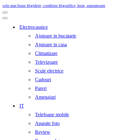
cele mai bune frigidere, combine frigorifice, hote, aspiratoare
Meniu
de
Meniu
navigare
de
Electrocasnice
navigare
Ajutoare in bucatarie
Ajutoare in casa
Climatizare
Televizoare
Scule electrice
Cadouri
Pareri
Amenajari
IT
Telefoane mobile
Aparate foto
Review