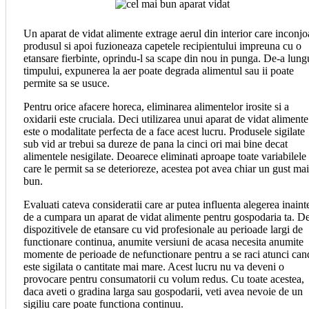
Un aparat de vidat alimente extrage aerul din interior care inconjo
produsul si apoi fuzioneaza capetele recipientului impreuna cu o
etansare fierbinte, oprindu-l sa scape din nou in punga. De-a lung
timpului, expunerea la aer poate degrada alimentul sau ii poate
permite sa se usuce.
Pentru orice afacere horeca, eliminarea alimentelor irosite si a
oxidarii este cruciala. Deci utilizarea unui aparat de vidat alimente
este o modalitate perfecta de a face acest lucru. Produsele sigilate
sub vid ar trebui sa dureze de pana la cinci ori mai bine decat
alimentele nesigilate. Deoarece eliminati aproape toate variabilele
care le permit sa se deterioreze, acestea pot avea chiar un gust mai
bun.
Evaluati cateva consideratii care ar putea influenta alegerea inaint
de a cumpara un aparat de vidat alimente pentru gospodaria ta. De
dispozitivele de etansare cu vid profesionale au perioade largi de
functionare continua, anumite versiuni de acasa necesita anumite
momente de perioade de nefunctionare pentru a se raci atunci can
este sigilata o cantitate mai mare. Acest lucru nu va deveni o
provocare pentru consumatorii cu volum redus. Cu toate acestea,
daca aveti o gradina larga sau gospodarii, veti avea nevoie de un
sigiliu care poate functiona continuu.