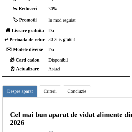
✂️ Reduceri
30%
🏷️ Promotii
In mod regulat
🚚 Livrare gratuita
Da
30 zile, gratuit
↩️ Perioada de retur
✉️ Modele diverse
Da
🎁 Card cadou
Disponibil
⏰ Actualizare
Astazi
Despre aparat
Criterii
Concluzie
Cel mai bun aparat de vidat alimente di
2026