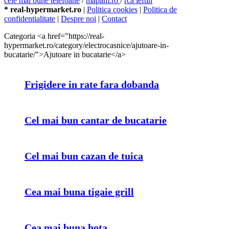
cele mai bune telefoane
/
mapam.ro
/
rca ieftin
* real-hypermarket.ro
|
Politica cookies
|
Politica de
confidentialitate
|
Despre noi
|
Contact
Categoria <a href="https://real-
hypermarket.ro/category/electrocasnice/ajutoare-in-
bucatarie/">Ajutoare in bucatarie</a>
Frigidere in rate fara dobanda
Cel mai bun cantar de bucatarie
Cel mai bun cazan de tuica
Cea mai buna tigaie grill
Cea mai buna hota