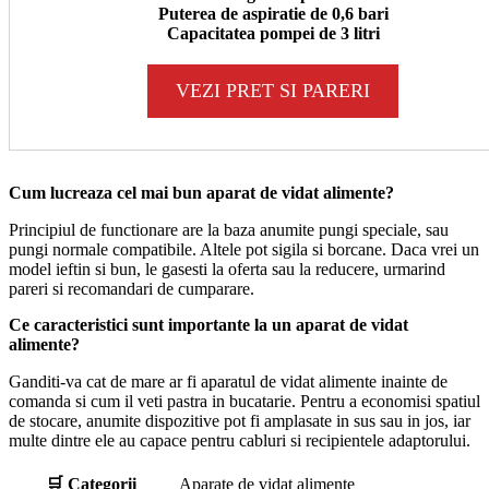
Puterea de aspiratie de 0,6 bari
Capacitatea pompei de 3 litri
VEZI PRET SI PARERI
Cum lucreaza cel mai bun aparat de vidat alimente?
Principiul de functionare are la baza anumite pungi speciale, sau
pungi normale compatibile. Altele pot sigila si borcane. Daca vrei un
model ieftin si bun, le gasesti la oferta sau la reducere, urmarind
pareri si recomandari de cumparare.
Ce caracteristici sunt importante la un aparat de vidat
alimente?
Ganditi-va cat de mare ar fi aparatul de vidat alimente inainte de
comanda si cum il veti pastra in bucatarie. Pentru a economisi spatiul
de stocare, anumite dispozitive pot fi amplasate in sus sau in jos, iar
multe dintre ele au capace pentru cabluri si recipientele adaptorului.
🛒 Categorii
Aparate de vidat alimente