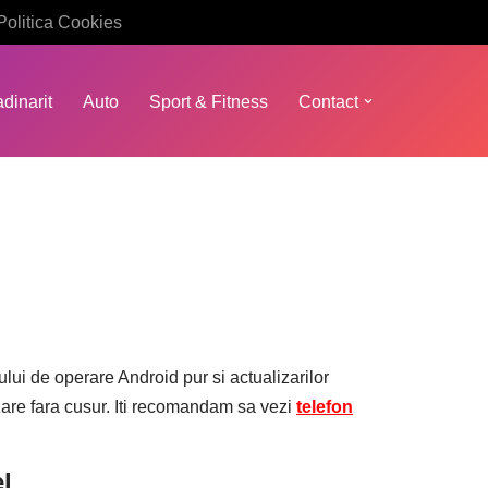
Politica Cookies
dinarit
Auto
Sport & Fitness
Contact
ului de operare Android pur si actualizarilor
izare fara cusur. Iti recomandam sa vezi
telefon
l