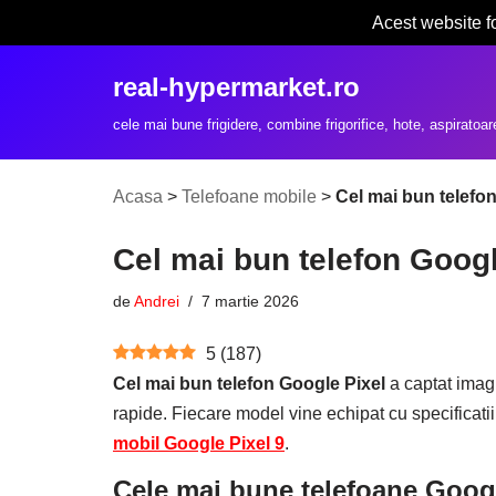
Acest website f
Sari
real-hypermarket.ro
la
conținut
cele mai bune frigidere, combine frigorifice, hote, aspiratoar
Acasa
>
Telefoane mobile
>
Cel mai bun telefo
Cel mai bun telefon Googl
de
Andrei
7 martie 2026
5
(
187
)
Cel mai bun telefon Google Pixel
a captat imagi
rapide. Fiecare model vine echipat cu specificati
mobil Google Pixel 9
.
Cele mai bune telefoane Googl