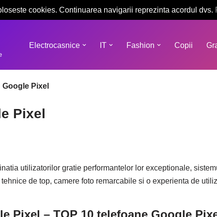
oloseste cookies. Continuarea navigarii reprezinta acordul dvs.
Electrocasnice
IT
Fashion
Copii
Gra
e
n Google Pixel
e Pixel
natia utilizatorilor gratie performantelor lor exceptionale, sistem
i tehnice de top, camere foto remarcabile si o experienta de util
e Pixel – TOP 10 telefoane Google Pixe