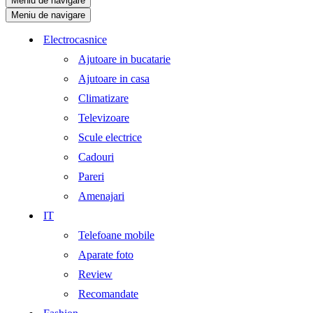
Meniu de navigare
Meniu de navigare
Electrocasnice
Ajutoare in bucatarie
Ajutoare in casa
Climatizare
Televizoare
Scule electrice
Cadouri
Pareri
Amenajari
IT
Telefoane mobile
Aparate foto
Review
Recomandate