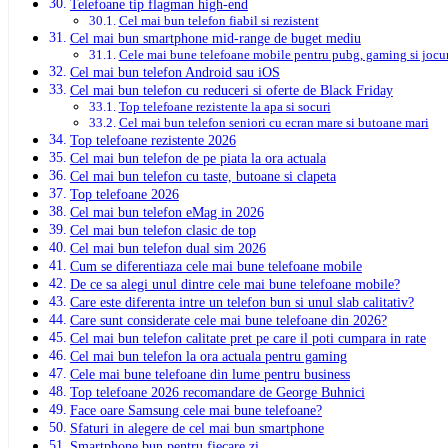
Telefoane tip flagman high-end
Cel mai bun telefon fiabil si rezistent
Cel mai bun smartphone mid-range de buget mediu
Cele mai bune telefoane mobile pentru pubg, gaming si jocu
Cel mai bun telefon Android sau iOS
Cel mai bun telefon cu reduceri si oferte de Black Friday
Top telefoane rezistente la apa si socuri
Cel mai bun telefon seniori cu ecran mare si butoane mari
Top telefoane rezistente 2026
Cel mai bun telefon de pe piata la ora actuala
Cel mai bun telefon cu taste, butoane si clapeta
Top telefoane 2026
Cel mai bun telefon eMag in 2026
Cel mai bun telefon clasic de top
Cel mai bun telefon dual sim 2026
Cum se diferentiaza cele mai bune telefoane mobile
De ce sa alegi unul dintre cele mai bune telefoane mobile?
Care este diferenta intre un telefon bun si unul slab calitativ?
Care sunt considerate cele mai bune telefoane din 2026?
Cel mai bun telefon calitate pret pe care il poti cumpara in rate
Cel mai bun telefon la ora actuala pentru gaming
Cele mai bune telefoane din lume pentru business
Top telefoane 2026 recomandare de George Buhnici
Face oare Samsung cele mai bune telefoane?
Sfaturi in alegere de cel mai bun smartphone
Smartphone bun pentru fiecare zi