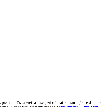
rk premium. Daca vrei sa descoperi cel mai bun smartphone din lume
 articol. Poti sa vezi acest smartphone
Apple iPhone 16 Pro Max
.