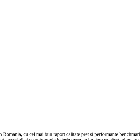
in Romania, cu cel mai bun raport calitate pret si performante benchma
t, accesibil si cu autonomie baterie mare, te invitam sa citesti al nostru