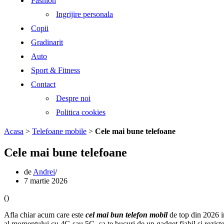
Fashion
Ingrijire personala
Copii
Gradinarit
Auto
Sport & Fitness
Contact
Despre noi
Politica cookies
Acasa
>
Telefoane mobile
>
Cele mai bune telefoane
Cele mai bune telefoane
de
Andrei
7 martie 2026
(
)
Afla chiar acum care este
cel mai bun telefon mobil
de top din 2026 
al momentului cu 4G sau 5G, sa te bucuri de un gadget fiabil si rezisten