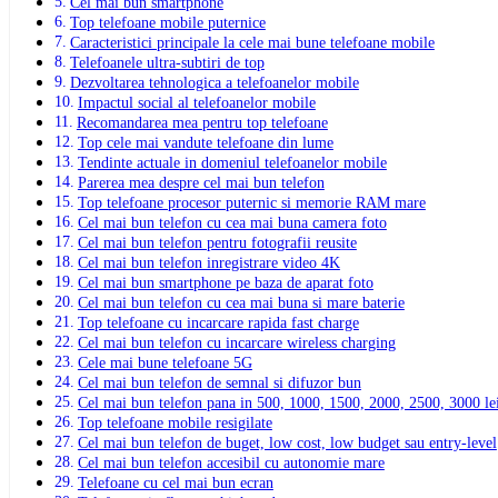
Cel mai bun smartphone
Top telefoane mobile puternice
Caracteristici principale la cele mai bune telefoane mobile
Telefoanele ultra-subtiri de top
Dezvoltarea tehnologica a telefoanelor mobile
Impactul social al telefoanelor mobile
Recomandarea mea pentru top telefoane
Top cele mai vandute telefoane din lume
Tendinte actuale in domeniul telefoanelor mobile
Parerea mea despre cel mai bun telefon
Top telefoane procesor puternic si memorie RAM mare
Cel mai bun telefon cu cea mai buna camera foto
Cel mai bun telefon pentru fotografii reusite
Cel mai bun telefon inregistrare video 4K
Cel mai bun smartphone pe baza de aparat foto
Cel mai bun telefon cu cea mai buna si mare baterie
Top telefoane cu incarcare rapida fast charge
Cel mai bun telefon cu incarcare wireless charging
Cele mai bune telefoane 5G
Cel mai bun telefon de semnal si difuzor bun
Cel mai bun telefon pana in 500, 1000, 1500, 2000, 2500, 3000 le
Top telefoane mobile resigilate
Cel mai bun telefon de buget, low cost, low budget sau entry-level
Cel mai bun telefon accesibil cu autonomie mare
Telefoane cu cel mai bun ecran