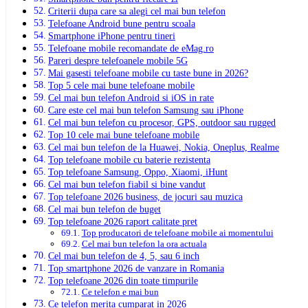
Criterii dupa care sa alegi cel mai bun telefon
Telefoane Android bune pentru scoala
Smartphone iPhone pentru tineri
Telefoane mobile recomandate de eMag.ro
Pareri despre telefoanele mobile 5G
Mai gasesti telefoane mobile cu taste bune in 2026?
Top 5 cele mai bune telefoane mobile
Cel mai bun telefon Android si iOS in rate
Care este cel mai bun telefon Samsung sau iPhone
Cel mai bun telefon cu procesor, GPS, outdoor sau rugged
Top 10 cele mai bune telefoane mobile
Cel mai bun telefon de la Huawei, Nokia, Oneplus, Realme
Top telefoane mobile cu baterie rezistenta
Top telefoane Samsung, Oppo, Xiaomi, iHunt
Cel mai bun telefon fiabil si bine vandut
Top telefoane 2026 business, de jocuri sau muzica
Cel mai bun telefon de buget
Top telefoane 2026 raport calitate pret
Top producatori de telefoane mobile ai momentului
Cel mai bun telefon la ora actuala
Cel mai bun telefon de 4, 5, sau 6 inch
Top smartphone 2026 de vanzare in Romania
Top telefoane 2026 din toate timpurile
Ce telefon e mai bun
Ce telefon merita cumparat in 2026